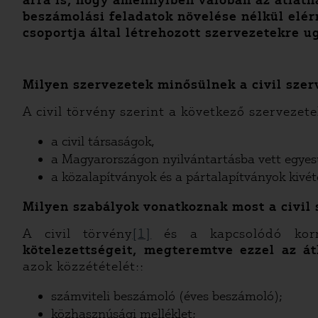
arra is, hogy amennyiben valóban az átláth
beszámolási feladatok növelése nélkül elér
csoportja által létrehozott szervezetekre 
Milyen szervezetek minősülnek a civil sze
A civil törvény szerint a következő szervezet
a civil társaságok,
a Magyarországon nyilvántartásba vett egyesüle
a közalapítványok és a pártalapítványok kivét
Milyen szabályok vonatkoznak most a civil 
A civil törvény
[1]
és a kapcsolódó korm
kötelezettségeit, megteremtve ezzel az át
azok közzétételét::
számviteli beszámoló (éves beszámoló);
közhasznúsági melléklet;