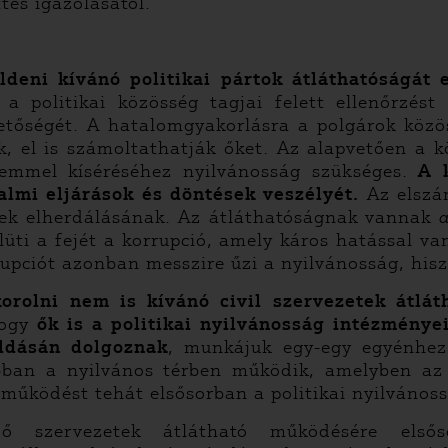
es igazolásától.
ldeni kívánó politikai pártok átláthatóságát 
 politikai közösség tagjai felett ellenőrzést
etőségét. A hatalomgyakorlásra a polgárok közös
, el is számoltathatják őket. Az alapvetően a 
emmel kíséréséhez nyilvánosság szükséges.
A 
talmi eljárások és döntések veszélyét.
Az elszá
nzek elherdálásának. Az átláthatóságnak vannak
lüti a fejét a korrupció, amely káros hatással va
upciót azonban messzire űzi a nyilvánosság, hisz
orolni nem is kívánó civil szervezetek átlát
hogy
ők is a politikai nyilvánosság intézménye
ldásán dolgoznak
, munkájuk egy-egy egyénhez 
 abban a nyilvános térben működik, amelyben a
működést tehát elsősorban a politikai nyilvánossá
kedő szervezetek átlátható működésére el