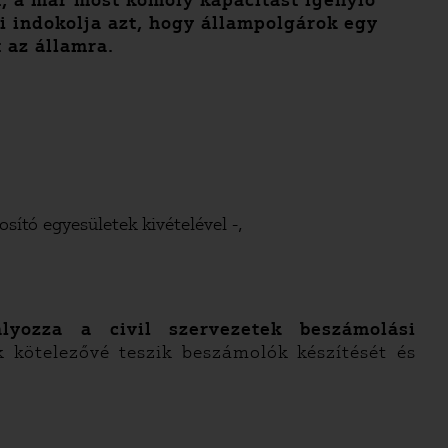
t, a már most komoly kapacitást igénylő
i indokolja azt, hogy állampolgárok egy
 az államra.
ító egyesületek kivételével -,
ályozza a civil szervezetek beszámolási
k kötelezővé teszik beszámolók készítését és