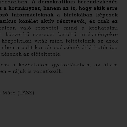
hozatalban
.
A demokratikus berendezkedés
z a kormányzat, hanem az is, hogy akik erre
ozó információknak a birtokában képesek
tikus közélet aktív résztvevői, és csak ez
alban való részvétel, mind a közhatalmi
n közvetítő szerepet betöltő intézményekre
közpolitikai viták mind feltételezik az azok
emben a politikai tér egészének átláthatósága
désének az előfeltétele.
 vesz a közhatalom gyakorlásában, az állam
en – rájuk is vonatkozik.
ó Máté (TASZ)