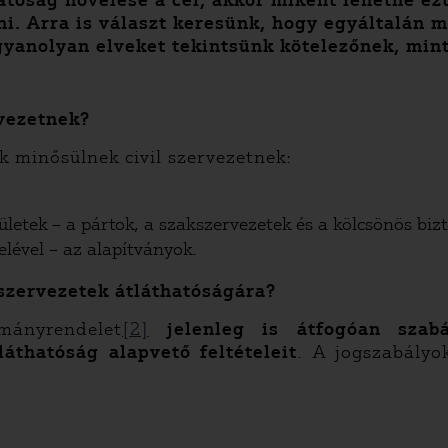
atóság növelése a cél, akkor miként lehetne ez
ni. Arra is választ keresünk, hogy egyáltalán m
ugyanolyan elveket tekintsünk kötelezőnek, mint
rvezetnek?
ek minősülnek civil szervezetnek:
tek – a pártok, a szakszervezetek és a kölcsönös biztos
elével – az alapítványok.
szervezetek átláthatóságára?
ányrendelet
[2]
jelenleg is átfogóan szab
láthatóság alapvető feltételeit
. A jogszabályo