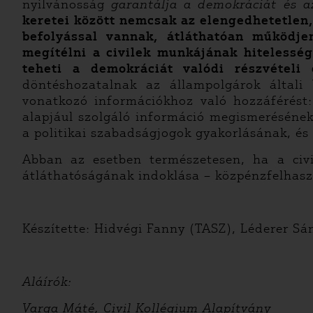
nyilvánosság
garantálja a demokráciát és a
keretei között nemcsak az elengedhetetlen,
befolyással vannak, átláthatóan működje
megítélni a civilek munkájának hitelesség
teheti a demokráciát valódi részvételi 
döntéshozatalnak az állampolgárok általi 
vonatkozó információkhoz való hozzáférést: 
alapjául szolgáló információ megismerésének 
a politikai szabadságjogok gyakorlásának, és
Abban az esetben természetesen, ha a civi
átláthatóságának indoklása – közpénzfelhaszn
Készítette: Hidvégi Fanny (TASZ), Léderer S
Aláírók:
Varga Máté, Civil Kollégium Alapítvány