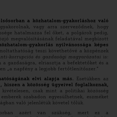
elsősorban a közhatalom-gyakorláshoz való
 gyakorolnak, vagy arra szerveződnek, hogy
sége hatalmazza fel őket, a polgárok pedig,
közjó megvalósításának feladatával megbízott
közhatalom-gyakorlás nyilvánossága képes
moltathatóság teszi követhetővé a közpénzek
anti-korrupciós és gazdasági magyarázatai
is:
n a gazdaságra, elriasztja a befektetőket és a
en „a napfény a legjobb fertőtlenítőszer.”
hatóságának elvi alapja más.
Esetükben az
i, hiszen a közösség ügyeivel foglalkoznak,
kivételesen, csak mint a politikai közösség
z emberek szabadon egyesülhetnek, eszméket
gban való jelenlétük követel tőlük.
sősorban azért van szükség, mert ez a