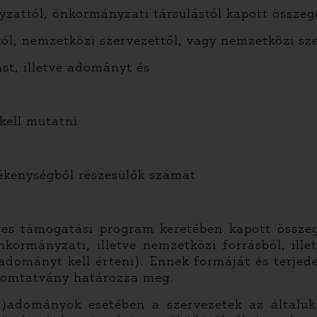
yzattól, önkormányzati társulástól kapott összeg
mtól, nemzetközi szervezettől, vagy nemzetközi sz
́st, illetve adományt és
kell mutatni
ékenységből részesülők számát
 támogatási program keretében kapott összeg 
kormányzati, illetve nemzetközi forrásból, ill
 adományt kell érteni). Ennek formáját és terje
yomtatvány határozza meg.
án)adományok esetében a szervezetek az általuk