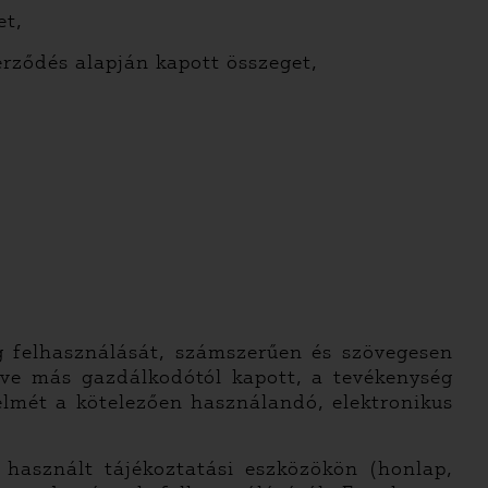
et,
erződés alapján kapott összeget,
felhasználását, számszerűen és szövegesen
etve más gazdálkodótól kapott, a tevékenység
delmét a kötelezően használandó, elektronikus
 használt tájékoztatási eszközökön (honlap,