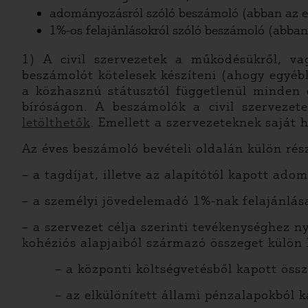
adományozásról szóló beszámoló (abban az 
1%-os felajánlásokról szóló beszámoló (abban 
1) A civil szervezetek a működésükről, va
beszámolót kötelesek készíteni (ahogy egyéb
a közhasznú státusztól függetlenül minden c
bíróságon. A beszámolók a civil szervezet
letölthetők
. Emellett a szervezeteknek saját
Az éves beszámoló bevételi oldalán külön rész
– a tagdíjat, illetve az alapítótól kapott ado
– a személyi jövedelemadó 1%-nak felajánlás
– a szervezet célja szerinti tevékenységhez ny
kohéziós alapjaiból származó összeget külö
– a központi költségvetésből kapott össz
– az elkülönített állami pénzalapokból