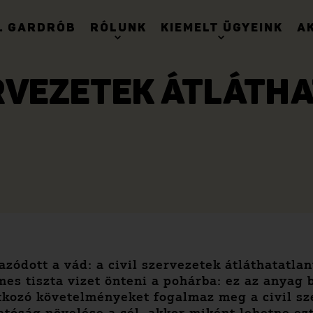
. GARDRÓB
RÓLUNK
KIEMELT ÜGYEINK
A
ERVEZETEK ÁTLÁT
ódott a vád: a civil szervezetek átláthatatla
es tiszta vizet önteni a pohárba: ez az anyag 
tkozó követelményeket fogalmaz meg a civil s