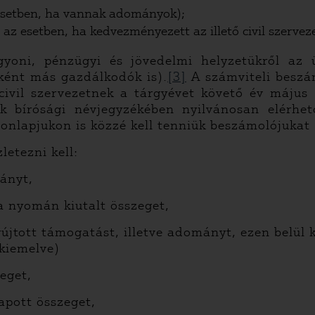
esetben, ha vannak adományok);
az esetben, ha kedvezményezett az illető civil szerveze
gyoni, pénzügyi és jövedelmi helyzetükről az 
ként más gazdálkodók is).
[3]
A számviteli beszá
ivil szervezetnek a tárgyévet követő év május 3
ek bírósági névjegyzékében nyilvánosan elérhe
 honlapjukon is közzé kell tenniük beszámolójuka
letezni kell:
mányt,
a nyomán kiutalt összeget,
újtott támogatást, illetve adományt, ezen belül k
n kiemelve)
eget,
 kapott összeget,