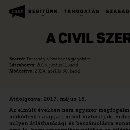
SEGÍTÜNK
TÁMOGATÁS
SZABAD
A CIVIL SZ
Szerző:
Társaság a Szabadságjogokért
Létrehozva:
2015. június 2, kedd
Módosítva:
2024. április 30, kedd
Átdolgozva: 2017. május 15.
Az elmúlt években nem egyszer megfogalmaz
működésük alapjait miből biztosítják. Érdem
milyen átláthatósági és beszámolásra vona