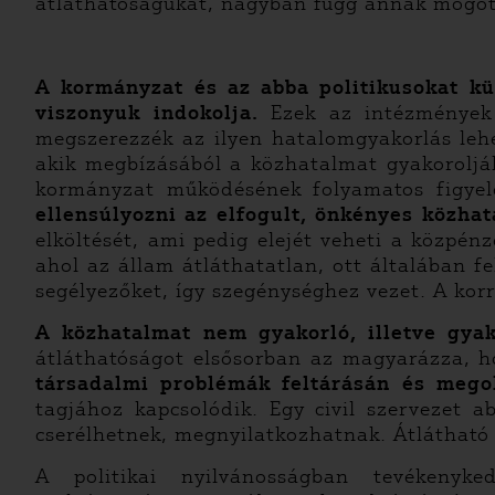
átláthatóságukat, nagyban függ annak mögött
A kormányzat és az abba politikusokat kü
viszonyuk indokolja.
Ezek az intézmények a
megszerezzék az ilyen hatalomgyakorlás leh
akik megbízásából a közhatalmat gyakorolják
kormányzat működésének folyamatos figyel
ellensúlyozni az elfogult, önkényes közha
elköltését, ami pedig elejét veheti a közpé
ahol az állam átláthatatlan, ott általában fe
segélyezőket, így szegénységhez vezet. A korr
A közhatalmat nem gyakorló, illetve gyak
átláthatóságot elsősorban az magyarázza, 
társadalmi problémák feltárásán és mego
tagjához kapcsolódik. Egy civil szervezet
cserélhetnek, megnyilatkozhatnak. Átlátható 
A politikai nyilvánosságban tevékeny