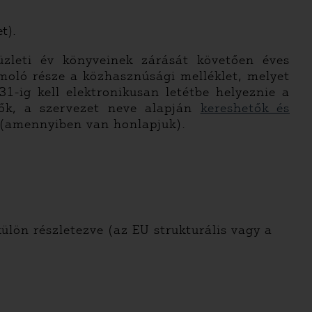
t).
üzleti év könyveinek zárását követően éves
moló része a közhasznúsági melléklet, melyet
1-ig kell elektronikusan letétbe helyeznie a
tők, a szervezet neve alapján
kereshetők és
t (amennyiben van honlapjuk).
ülön részletezve (az EU strukturális vagy a