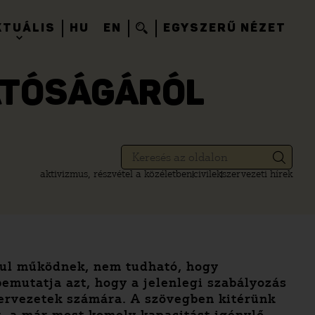
KTUÁLIS
HU
EN
EGYSZERŰ NÉZET
HATÓSÁGÁRÓL
aktivizmus, részvétel a közéletben
civilek
szervezeti hírek
nul működnek, nem tudható, hogy
bemutatja azt, hogy a jelenlegi szabályozás
zervezetek számára. A szövegben kitérünk