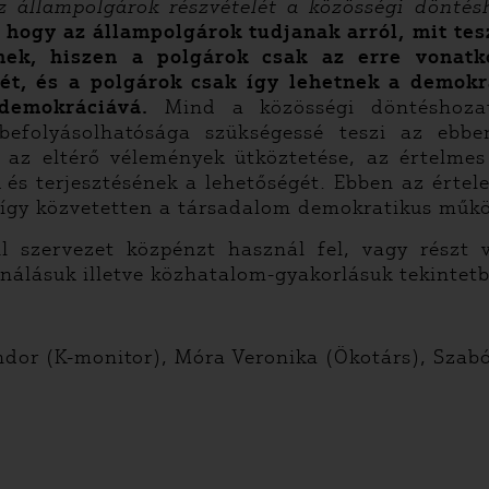
z állampolgárok részvételét a közösségi döntés
 hogy az állampolgárok tudjanak arról, mit tes
nek, hiszen a polgárok csak az erre vonatk
ét, és a polgárok csak így lehetnek a demokra
demokráciává.
Mind a közösségi döntéshozat
befolyásolhatósága szükségessé teszi az ebbe
az eltérő vélemények ütköztetése, az értelmes 
és terjesztésének a lehetőségét. Ebben az értel
 így közvetetten a társadalom demokratikus műkö
l szervezet közpénzt használ fel, vagy részt
álásuk illetve közhatalom-gyakorlásuk tekintetb
ándor (K-monitor), Móra Veronika (Ökotárs), Szab