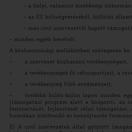
– a helyi, valamint kisebbségi önkormán
– az EU költségvetéséből, külföldi álla
– más civil szervezettől kapott támogata
– minden egyéb bevételt.
A közhasznúsági mellékletben szövegesen be 
– a szervezet közhasznú tevékenységeit,
– a tevékenységek fő célcsoportjait, a tev
– a tevékenység főbb eredményeit,
– továbbá külön-külön lapon minden egyes
(támogatási program alatt a központi, az ön
fenntartását, fejlesztését célzó támogatást,
formában kitöltendő és benyújtandó forman
2) A civil szervezetek által gyűjtött (mag