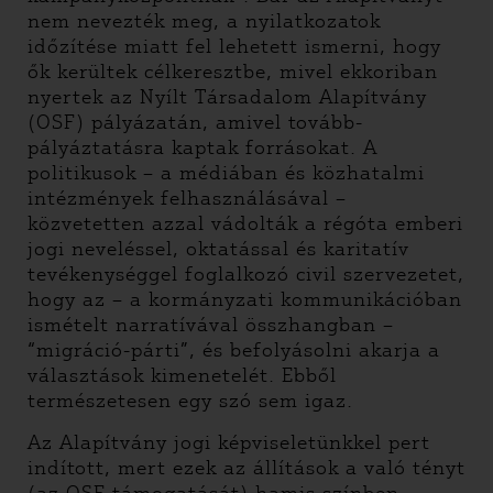
nem nevezték meg, a nyilatkozatok
időzítése miatt fel lehetett ismerni, hogy
ők kerültek célkeresztbe, mivel ekkoriban
nyertek az Nyílt Társadalom Alapítvány
(OSF) pályázatán, amivel tovább-
pályáztatásra kaptak forrásokat. A
politikusok – a médiában és közhatalmi
intézmények felhasználásával –
közvetetten azzal vádolták a régóta emberi
jogi neveléssel, oktatással és karitatív
tevékenységgel foglalkozó civil szervezetet,
hogy az – a kormányzati kommunikációban
ismételt narratívával összhangban –
“migráció-párti”, és befolyásolni akarja a
választások kimenetelét. Ebből
természetesen egy szó sem igaz.
Az Alapítvány jogi képviseletünkkel pert
indított, mert ezek az állítások a való tényt