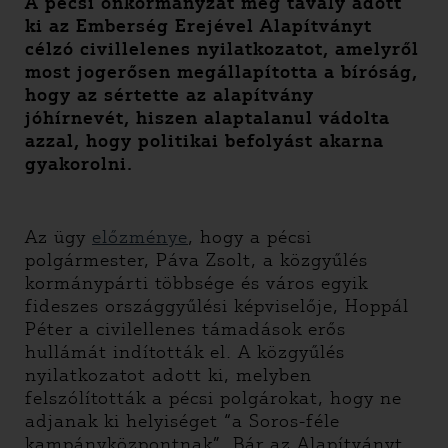
A pécsi önkormányzat még tavaly adott
ki az Emberség Erejével Alapítványt
célzó civillelenes nyilatkozatot, amelyről
most jogerősen megállapította a bíróság,
hogy az sértette az alapítvány
jóhírnevét, hiszen alaptalanul vádolta
azzal, hogy politikai befolyást akarna
gyakorolni.
Az ügy
előzménye
, hogy a pécsi
polgármester, Páva Zsolt, a közgyűlés
kormánypárti többsége és város egyik
fideszes országgyűlési képviselője, Hoppál
Péter a civilellenes támadások erős
hullámát indították el. A közgyűlés
nyilatkozatot adott ki, melyben
felszólították a pécsi polgárokat, hogy ne
adjanak ki helyiséget “a Soros-féle
kampányközpontnak”. Bár az Alapítványt