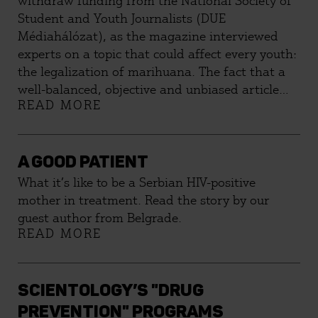
withdraw funding from the National Society of
Student and Youth Journalists (DUE
Médiahálózat), as the magazine interviewed
experts on a topic that could affect every youth:
the legalization of marihuana. The fact that a
well-balanced, objective and unbiased article
READ MORE
about a relevant drugs policy issue concerning
many countries could not be published is a
serious symptom of the state of the democratic
discourse that with state funding.
A GOOD PATIENT
What it’s like to be a Serbian HIV-positive
mother in treatment. Read the story by our
guest author from Belgrade.
READ MORE
SCIENTOLOGY’S "DRUG
PREVENTION" PROGRAMS