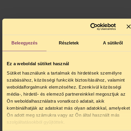
Staff Members
Annual reports
Board Members
Financial reports
Statutes of HCLU
Supervisory Board
Main Phone: 00 36 1 209 0046
Press phone: 00 36 1 646 4412
Beleegyezés
Részletek
A sütikről
Address: HU-1136 Budapest, Tátra utca 15/b.
Tax number: 18067109-1-41
Ez a weboldal sütiket használ
EU transparency registration number: 265187224994-05
Sütiket használunk a tartalmak és hirdetések személyre
szabásához, közösségi funkciók biztosításához, valamint
Main e-mail: tasz@tasz.hu
Press contact: sajto@tasz.hu
weboldalforgalmunk elemzéséhez. Ezenkívül közösségi
Legal aid: jogsegely@tasz.hu
média-, hirdető- és elemező partnereinkkel megosztjuk az
Merchandise: gardrob@tasz.hu
Ön weboldalhasználatra vonatkozó adatait, akik
kombinálhatják az adatokat más olyan adatokkal, amelyeket
Ön adott meg számukra vagy az Ön által használt más
szolgáltatásokból gyűjtöttek.