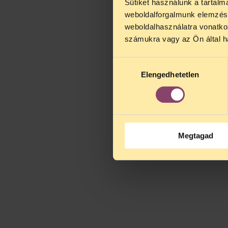
Sütiket használunk a tartal
weboldalforgalmunk elemzésé
weboldalhasználatra vonatko
számukra vagy az Ön által ha
Hozzájárulás
Elengedhetetlen
kiválasztása
Megtagad