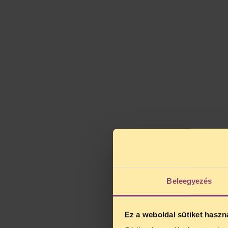
Beleegyezés
Ez a weboldal sütiket haszn