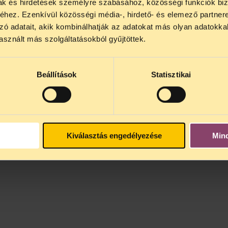
mak és hirdetések személyre szabásához, közösségi funkciók biz
hez. Ezenkívül közösségi média-, hirdető- és elemező partner
zó adatait, akik kombinálhatják az adatokat más olyan adatokka
sznált más szolgáltatásokból gyűjtöttek.
Beállítások
Statisztikai
Kiválasztás engedélyezése
Min