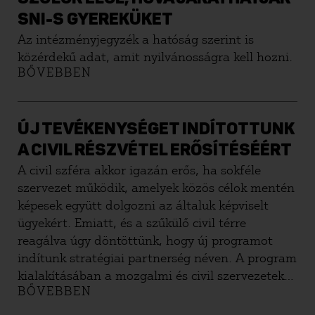
SNI-S GYEREKÜKET
Az intézményjegyzék a hatóság szerint is
közérdekű adat, amit nyilvánosságra kell hozni.
BŐVEBBEN
ÚJ TEVÉKENYSÉGET INDÍTOTTUNK
A CIVIL RÉSZVÉTEL ERŐSÍTÉSÉÉRT
A civil szféra akkor igazán erős, ha sokféle
szervezet működik, amelyek közös célok mentén
képesek együtt dolgozni az általuk képviselt
ügyekért. Emiatt, és a szűkülő civil térre
reagálva úgy döntöttünk, hogy új programot
indítunk stratégiai partnerség néven. A program
kialakításában a mozgalmi és civil szervezeteket
BŐVEBBEN
támogató Közélet Iskolája Alapítvánnyal
működtünk együtt.