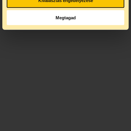
Kiválasztás engedélyezése
Megtagad