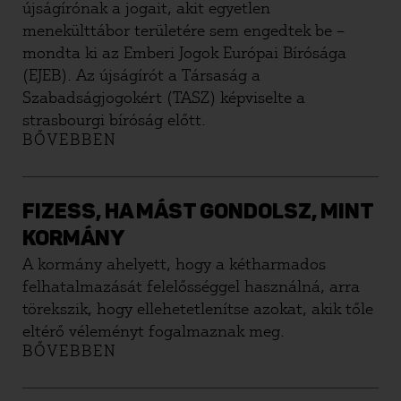
újságírónak a jogait, akit egyetlen
menekülttábor területére sem engedtek be –
mondta ki az Emberi Jogok Európai Bírósága
(EJEB). Az újságírót a Társaság a
Szabadságjogokért (TASZ) képviselte a
strasbourgi bíróság előtt.
BŐVEBBEN
FIZESS, HA MÁST GONDOLSZ, MINT
KORMÁNY
A kormány ahelyett, hogy a kétharmados
felhatalmazását felelősséggel használná, arra
törekszik, hogy ellehetetlenítse azokat, akik tőle
eltérő véleményt fogalmaznak meg.
BŐVEBBEN