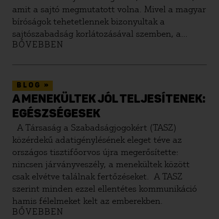
amit a sajtó megmutatott volna. Mivel a magyar
bíróságok tehetetlennek bizonyultak a
sajtószabadság korlátozásával szemben, a
BŐVEBBEN
strasbourgi Emberi Jogok Európai Bíróságához
(EJEB) fordultunk.
»
BLOG
A MENEKÜLTEK JÓL TELJESÍTENEK:
EGÉSZSÉGESEK
A Társaság a Szabadságjogokért (TASZ)
közérdekű adatigénylésének eleget téve az
országos tisztifőorvos újra megerősítette:
nincsen járványveszély, a menekültek között
csak elvétve találnak fertőzéseket. A TASZ
szerint minden ezzel ellentétes kommunikáció
hamis félelmeket kelt az emberekben.
BŐVEBBEN