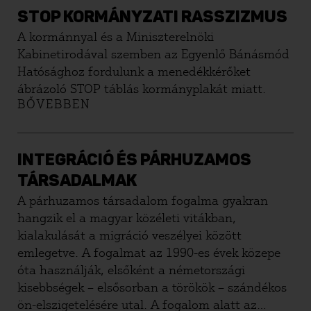
STOP KORMÁNYZATI RASSZIZMUS
A kormánnyal és a Miniszterelnöki
Kabinetirodával szemben az Egyenlő Bánásmód
Hatósághoz fordulunk a menedékkérőket
ábrázoló STOP táblás kormányplakát miatt.
BŐVEBBEN
INTEGRÁCIÓ ÉS PÁRHUZAMOS
TÁRSADALMAK
A párhuzamos társadalom fogalma gyakran
hangzik el a magyar közéleti vitákban,
kialakulását a migráció veszélyei között
emlegetve. A fogalmat az 1990-es évek közepe
óta használják, elsőként a németországi
kisebbségek – elsősorban a törökök – szándékos
ön-elszigetelésére utal. A fogalom alatt az