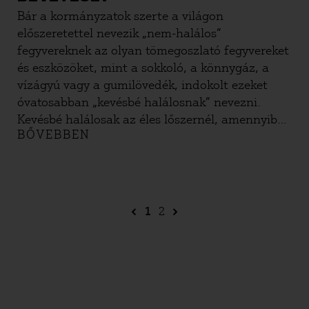
Bár a kormányzatok szerte a világon
előszeretettel nevezik „nem-halálos”
fegyvereknek az olyan tömegoszlató fegyvereket
és eszközöket, mint a sokkoló, a könnygáz, a
vízágyú vagy a gumilövedék, indokolt ezeket
óvatosabban „kevésbé halálosnak” nevezni.
Kevésbé halálosak az éles lőszernél, amennyiben
BŐVEBBEN
funkciójuk általános értelemben nem az élet
kioltása, hanem olyan sérülés okozása, ami
elveszi a hatóságnak ellenszegülő ember kedvét
a további ellenállástól.
1
2