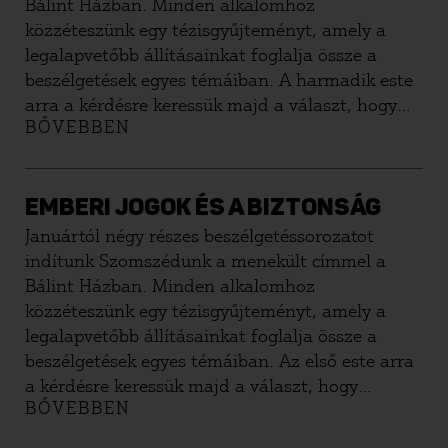
Bálint Házban. Minden alkalomhoz
közszféra és a magánszféra – elválasztása, az
közzéteszünk egy tézisgyűjteményt, amely a
állam világnézeti semlegességének a
legalapvetőbb állításainkat foglalja össze a
követelménye, a minden embert világnézetétől
beszélgetések egyes témáiban. A harmadik este
függetlenül egyenlő mértékben megillető
arra a kérdésre keressük majd a választ, hogy
alapjogok – ezek a maguktól értetődő
BŐVEBBEN
korlátoznunk kell-e szabadságunkat annak
követelmények mind a világnézeti pluralizmusra
érdekében, hogy megvédjük a társadalom
tekintettel lettek intézményesítve. Igaz persze,
biztonságát. Olvasd el vitaindítónkat.
hogy ma már nem az okoz problémát, hogy
EMBERI JOGOK ÉS A BIZTONSÁG
katolikusok, kálvinisták, zsidók és ateisták
Januártól négy részes beszélgetéssorozatot
cselekvéseit kell a jognak egyenlő mércével
indítunk Szomszédunk a menekült címmel a
mérnie, hanem inkább az, hogy nagyszámú,
Bálint Házban. Minden alkalomhoz
más nyelvet beszélő, más kulturális mintákkal
közzéteszünk egy tézisgyűjteményt, amely a
rendelkező bevándorlók és menekültek
legalapvetőbb állításainkat foglalja össze a
jelenlétére tekintettel kell kialakítani egyenlő
beszélgetések egyes témáiban. Az első este arra
mércéket és a mindenkit egyaránt megillető
a kérdésre keressük majd a választ, hogy
jogok és egyaránt terhelő kötelezettségek
BŐVEBBEN
korlátoznunk kell-e szabadságunkat annak
rendszereit.
érdekében, hogy megvédjük a társadalom