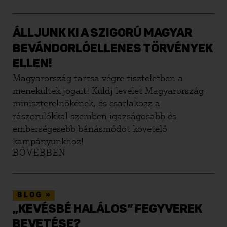
ÁLLJUNK KI A SZIGORÚ MAGYAR
BEVÁNDORLÓELLENES TÖRVÉNYEK
ELLEN!
Magyarország tartsa végre tiszteletben a
menekültek jogait! Küldj levelet Magyarország
miniszterelnökének, és csatlakozz a
rászorulókkal szemben igazságosabb és
emberségesebb bánásmódot követelő
kampányunkhoz!
BŐVEBBEN
»
BLOG
„KEVÉSBÉ HALÁLOS” FEGYVEREK
BEVETÉSE?