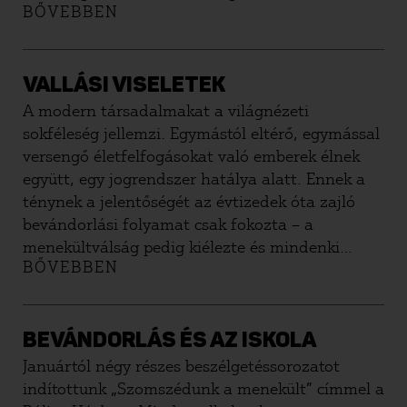
BŐVEBBEN
értjük, hogy az adott országétól erősen eltérő
kultúrából érkező (legtöbbször arab vagy
muszlim hátterű) embercsoportot nem képes a
befogadó ország integrálni, sőt az érintett
VALLÁSI VISELETEK
csoportok szándékosan kizárják magukat a
A modern társadalmakat a világnézeti
társadalomból. A magyar viták alapján a
sokféleség jellemzi. Egymástól eltérő, egymással
párhuzamos társadalmak kialakulása a
versengő életfelfogásokat való emberek élnek
következő veszélyekkel fenyegethet: az adott
együtt, egy jogrendszer hatálya alatt. Ennek a
csoporton belül az állam nem képes a törvényeit
ténynek a jelentőségét az évtizedek óta zajló
betartatni, illetve ezek a csoportok kedveznek a
bevándorlási folyamat csak fokozta – a
radikális szerveződéseknek, amelyek fenyegetik
menekültválság pedig kiélezte és mindenki
az országban élők jogait, közrendet vagy akár a
BŐVEBBEN
számára nyilvánvalóvá tette. A világnézeti,
fennálló állami berendezkedést. További
erkölcsi, kulturális pluralizmus jelensége
veszélyként merül fel, hogy a párhuzamos
azonban egyáltalán nem újdonság. Olyannyira
társadalmakban megjelenő kultúra rombolja az
nem, hogy a modern, nyugati típusú
BEVÁNDORLÁS ÉS AZ ISKOLA
adott ország kultúráját.
alkotmányos demokráciák egész intézményes
Januártól négy részes beszélgetéssorozatot
berendezkedése erre tekintettel van kialakítva:
indítottunk „Szomszédunk a menekült” címmel a
az állam és az egyház – általánosabban: a