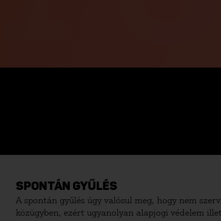
SPONTÁN GYŰLÉS
A spontán gyűlés úgy valósul meg, hogy nem szerve
közügyben, ezért ugyanolyan alapjogi védelem illet