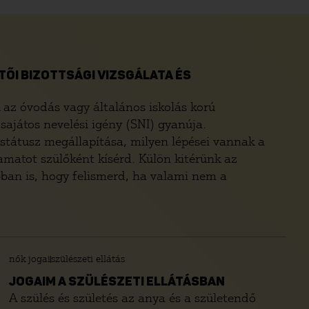
ŐI BIZOTTSÁGI VIZSGÁLATA ÉS
 az óvodás vagy általános iskolás korú
sajátos nevelési igény (SNI) gyanúja.
státusz megállapítása, milyen lépései vannak a
amatot szülőként kísérd. Külön kitérünk az
bban is, hogy felismerd, ha valami nem a
nők jogai
szülészeti ellátás
JOGAIM A SZÜLÉSZETI ELLÁTÁSBAN
A szülés és születés az anya és a születendő