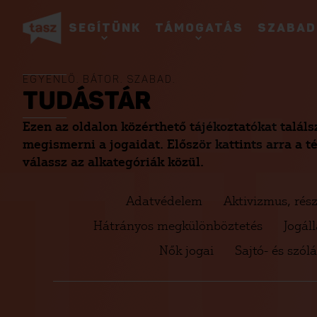
SEGÍTÜNK
TÁMOGATÁS
SZABAD
EGYENLŐ. BÁTOR. SZABAD.
TUDÁSTÁR
TÜ
Ezen az oldalon közérthető tájékoztatókat talál
megismerni a jogaidat. Először kattints arra a 
válassz az alkategóriák közül.
Adatvédelem
Aktivizmus, rész
Hátrányos megkülönböztetés
Jogál
Nők jogai
Sajtó- és szó