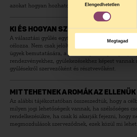
Elengedhetetlen
kiválasztása
azokat hogyan hozhatod nyilvánosságra.
KI ÉS HOGYAN SZERVEZHET VÁLASZ
A választási gyűlés egyfajta kampányeszköz, olyan
Megtagad
célozza. Nem csak jelöltek vagy pártok, hanem bárk
ügyek bemutatására, a jelöltek, pártok pedig sajá
rendezvényekhez, gyülekezésekhez képest vannak spe
gyűlésekről szervezőként és résztvevőként.
MIT TEHETNEK A ROMÁK AZ ELLENÜ
Az alábbi tájékoztatóban összeszedtük, hogy a cél
milyen jogi lehetőségeik vannak, ha szélsőséges cso
rendelkezésükre, ha csak ki akarják fejezni, hogy n
megmozdulások szerveződnek, ezek közül mi lehet j