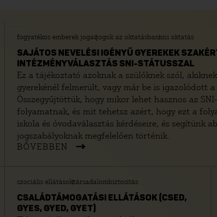
fogyatékos emberek jogai
jogok az oktatásban
sni oktatás
SAJÁTOS NEVELÉSI IGÉNYŰ GYEREKEK SZAKÉRT
INTÉZMÉNYVÁLASZTÁS SNI-STÁTUSSZAL
Ez a tájékoztató azoknak a szülőknek szól, akiknek
gyerekénél felmerült, vagy már be is igazolódott a 
Összegyűjtöttük, hogy mikor lehet hasznos az SNI-
folyamatnak, és mit tehetsz azért, hogy ezt a foly
iskola és óvodaválasztás kérdéseire, és segítünk a
jogszabályoknak megfelelően történik.
BŐVEBBEN
szociális ellátások
társadalombiztosítás
CSALÁDTÁMOGATÁSI ELLÁTÁSOK (CSED,
GYES, GYED, GYET)