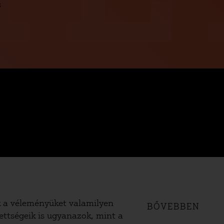
s
ik a véleményüket valamilyen
BŐVEBBEN
ettségeik is ugyanazok, mint a