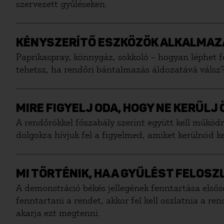
szervezett gyűléseken.
KÉNYSZERÍTŐ ESZKÖZÖK ALKALMA
Paprikaspray, könnygáz, sokkoló – hogyan léphet f
tehetsz, ha rendőri bántalmazás áldozatává válsz
MIRE FIGYELJ ODA, HOGY NE KERÜL
A rendőrökkel főszabály szerint együtt kell működ
dolgokra hívjuk fel a figyelmed, amiket kerülnöd k
MI TÖRTÉNIK, HA A GYŰLÉST FELOSZ
A demonstráció békés jellegének fenntartása elsőso
fenntartani a rendet, akkor fel kell oszlatnia a r
akarja ezt megtenni.