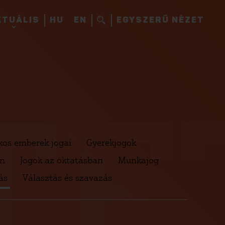
KTUÁLIS
HU
EN
EGYSZERŰ NÉZET
ET
kos emberek jogai
Gyerekjogok
en
Jogok az oktatásban
Munkajog
ás
Választás és szavazás