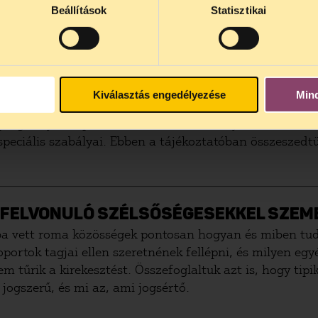
Beállítások
Statisztikai
TÁSI GYŰLÉST?
 gyülekezési forma, amely a választók befolyásolását (
Kiválasztás engedélyezése
Min
i szervezhet választási gyűlést. Egy ilyen alkalom jó l
t programjuk népszerűsítésére használhatják. A választ
ciális szabályai. Ebben a tájékoztatóban összeszedtük
K FELVONULÓ SZÉLSŐSÉGESEKKEL SZE
ba vett roma közösségek pontosan hogyan és miben tudj
portok tagjai ellen szeretnének fellépni, és milyen egy
em tűrik a kirekesztést. Összefoglaltuk azt is, hogy tip
ogszerű, és mi az, ami jogsértő.