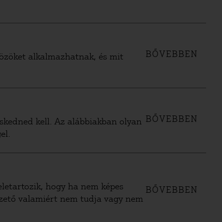
BŐVEBBEN
közöket alkalmazhatnak, és mit
BŐVEBBEN
eskedned kell. Az alábbiakban olyan
el.
eletartozik, hogy ha nem képes
BŐVEBBEN
vezető valamiért nem tudja vagy nem