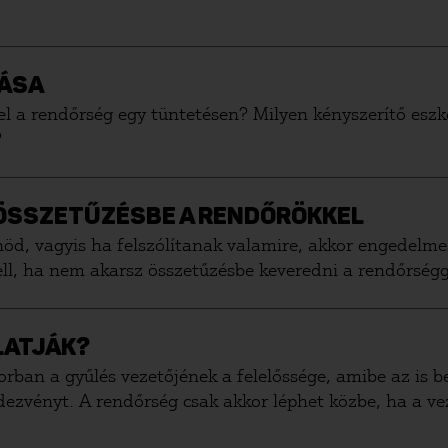
ZÁSA
el a rendőrség egy tüntetésen? Milyen kényszerítő esz
?
J ÖSSZETŰZÉSBE A RENDŐRÖKKEL
nöd, vagyis ha felszólítanak valamire, akkor engedelm
ell, ha nem akarsz összetűzésbe keveredni a rendőrségg
LATJÁK?
rban a gyűlés vezetőjének a felelőssége, amibe az is b
endezvényt. A rendőrség csak akkor léphet közbe, ha a 