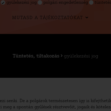
gyülekezési jog
polgári engedetlenség
tünteté
MUTASD A TÁJÉKOZTATÓKAT
Tüntetés, tiltakozás
gyülekezési jog
zi senki. De a polgárok természetesen így is kifejthet
i meg a spontán gyűlések résztvevőit, jogaik és kötelez