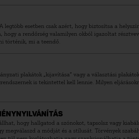
 A legtöbb esetben csak azért, hogy biztosítsa a helysz
, hogy a rendőrség valamilyen okból igazoltat résztvevő
mi történik, mi a teendő.
mányzati plakátok „kijavítása” vagy a választási plakáto
rendszernek is tekintettel kell lennie. Milyen eljárások
MÉNYNYILVÁNÍTÁS
llhat, hogy hallgatod a szónokot, tapsolsz vagy kiabál
ogy megválaszd a módját és a stílusát. Törvények szab
zeken túl nem korlátozhatja vagy szankcionálhatja a tün