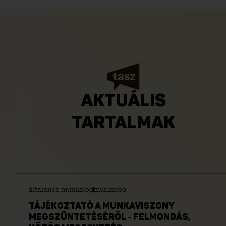
AKTUÁLIS
TARTALMAK
általános munkajog
munkajog
TÁJÉKOZTATÓ A MUNKAVISZONY
MEGSZÜNTETÉSÉRŐL - FELMONDÁS,