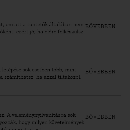
ínt, emiatt a tüntetők általában nem
BŐVEBBEN
ként, ezért jó, ha előre felkészülsz
k letépése sok esetben több, mint
BŐVEBBEN
ra számíthatsz, ha azzal tiltakozol,
sz. A véleménynyilvánításba sok
BŐVEBBEN
ályozzák, hogy milyen követelmények
tetési magatartást.