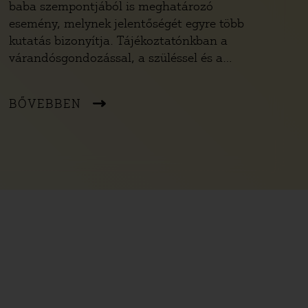
baba szempontjából is meghatározó
esemény, melynek jelentőségét egyre több
kutatás bizonyítja. Tájékoztatónkban a
várandósgondozással, a szüléssel és a
gyermekágyas időszakkal kapcsolatos
legfontosabb szabályokat és
BŐVEBBEN
iránymutatásokat gyűjtöttük össze.
Gyakorlati tanácsokkal is igyekszünk segíteni,
hogy az ellátás során végig érvényesíthesd a
saját és kisbabád jogait, illetve érdekeit.