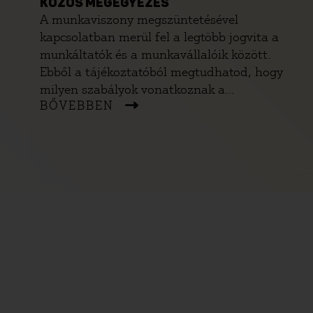
KÖZÖS MEGEGYEZÉS
A munkaviszony megszüntetésével
kapcsolatban merül fel a legtöbb jogvita a
munkáltatók és a munkavállalóik között.
Ebből a tájékoztatóból megtudhatod, hogy
milyen szabályok vonatkoznak a
BŐVEBBEN
munkaviszony megszüntetésére, ha te
szeretnél felmondani vagy ha neked akarnak
felmondani.