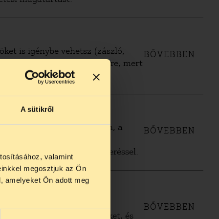
öket is igénybe vehetsz (zászló,
BŐVEBBEN
viszel magaddal egy tüntetésre, mert
A sütikről
: gyűlésekhez) kapcsolódóan, a
BŐVEBBEN
r keltette fel igazán a
gesen azonosítsák arcfelismeréssel.
tosításához, valamint
einkkel megosztjuk az Ön
us 27 és
l, amelyeket Ön adott meg
us 25-én
n ezidő
engedélyt kérni a
BŐVEBBEN
ogyan készíthetsz felvételeket, és