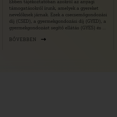
Ebben tájékoztatóban azokról az anyagi
támogatásokról írunk, amelyek a gyereket
nevelőknek járnak. Ezek a csecsemőgondozási
díj (CSED), a gyermekgondozási díj (GYED), a
gyermekgondozást segítő ellátás (GYES) és a
gyermeknevelési támogatás (GYET). Fontos,
BŐVEBBEN
hogy ezek a támogatások nem egyszerre,
hanem egymás után járnak és az összegük
egyre csökken, ahogy a gyerek nő.
Tájékoztatónkból kiderül, hogy kinek, mikor
és mennyi ideig járnak ezek az ellátások,
hogyan kell igényelni őket, és milyen egyéb
szabályok vonatkoznak rájuk.