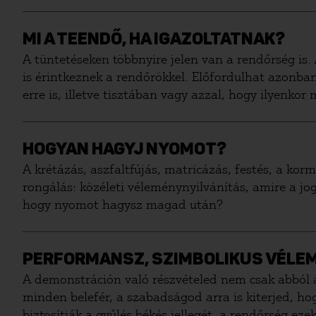
MI A TEENDŐ, HA IGAZOLTATNAK?
A tüntetéseken többnyire jelen van a rendőrség is.
is érintkeznek a rendőrökkel. Előfordulhat azonban
erre is, illetve tisztában vagy azzal, hogy ilyenkor 
HOGYAN HAGYJ NYOMOT?
A krétázás, aszfaltfújás, matricázás, festés, a kor
rongálás: közéleti véleménynyilvánítás, amire a jog
hogy nyomot hagysz magad után?
PERFORMANSZ, SZIMBOLIKUS VÉLE
A demonstráción való részvételed nem csak abból á
minden belefér, a szabadságod arra is kiterjed, h
biztosítják a gyűlés békés jellegét, a rendőrség e