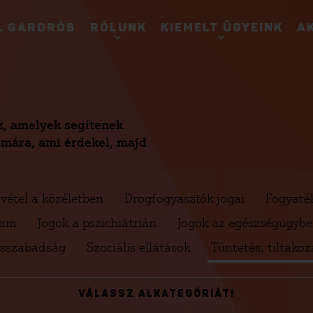
. GARDRÓB
RÓLUNK
KIEMELT ÜGYEINK
A
NT
sz, amelyek segítenek
témára, ami érdekel, majd
vétel a közéletben
Drogfogyasztók jogai
Fogyaté
lam
Jogok a pszichiátrián
Jogok az egészségügyb
lásszabadság
Szociális ellátások
Tüntetés, tiltakoz
VÁLASSZ ALKATEGÓRIÁT!