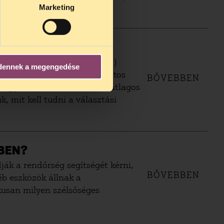
Marketing
tájékoztatását, meggyőzését)
dennek a megengedése
ehet a választók számára fontos
BŐVEBBEN
ási gyűléseknek azonban az átlagos
, mit kell tudni a választási
MBEN?
ák a rendőrség segítségét kérni,
BŐVEBBEN
éb eszközök állnak a
ikusan milyen szélsőséges