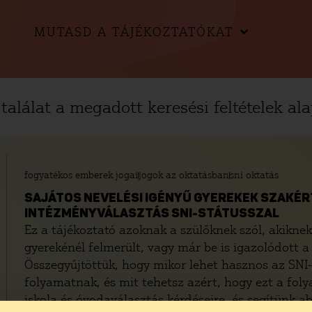
MUTASD A TÁJÉKOZTATÓKAT
találat a megadott keresési feltételek ala
fogyatékos emberek jogai
jogok az oktatásban
sni oktatás
SAJÁTOS NEVELÉSI IGÉNYŰ GYEREKEK SZAKÉRT
INTÉZMÉNYVÁLASZTÁS SNI-STÁTUSSZAL
Ez a tájékoztató azoknak a szülőknek szól, akiknek
gyerekénél felmerült, vagy már be is igazolódott a 
Összegyűjtöttük, hogy mikor lehet hasznos az SNI-
folyamatnak, és mit tehetsz azért, hogy ezt a foly
iskola és óvodaválasztás kérdéseire, és segítünk a