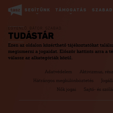
SEGÍTÜNK
TÁMOGATÁS
SZABAD
EGYENLŐ. BÁTOR. SZABAD.
TUDÁSTÁR
Ezen az oldalon közérthető tájékoztatókat talál
megismerni a jogaidat. Először kattints arra a 
válassz az alkategóriák közül.
Adatvédelem
Aktivizmus, rész
Hátrányos megkülönböztetés
Jogál
Nők jogai
Sajtó- és szó