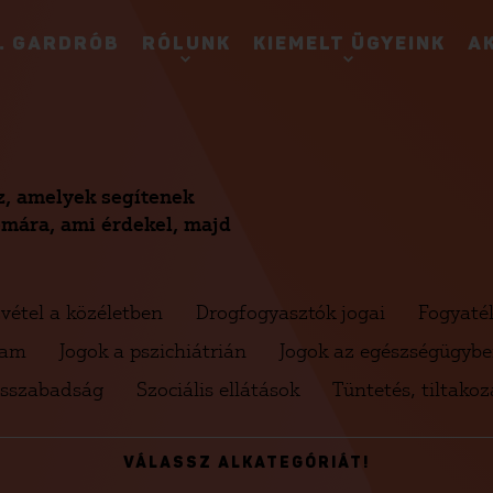
. GARDRÓB
RÓLUNK
KIEMELT ÜGYEINK
A
sz, amelyek segítenek
témára, ami érdekel, majd
vétel a közéletben
Drogfogyasztók jogai
Fogyaté
lam
Jogok a pszichiátrián
Jogok az egészségügyb
lásszabadság
Szociális ellátások
Tüntetés, tiltakoz
VÁLASSZ ALKATEGÓRIÁT!