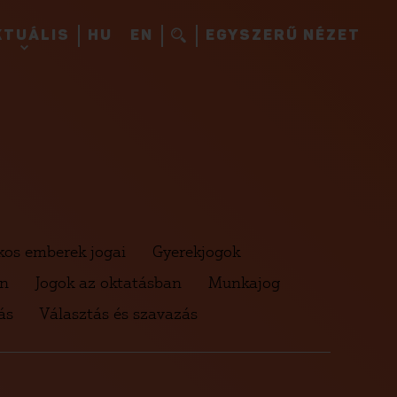
KTUÁLIS
HU
EN
EGYSZERŰ NÉZET
kos emberek jogai
Gyerekjogok
en
Jogok az oktatásban
Munkajog
ás
Választás és szavazás