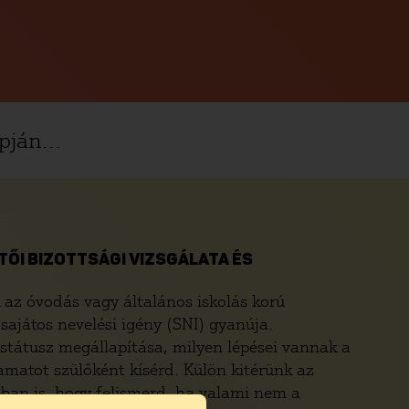
pján...
ŐI BIZOTTSÁGI VIZSGÁLATA ÉS
 az óvodás vagy általános iskolás korú
sajátos nevelési igény (SNI) gyanúja.
státusz megállapítása, milyen lépései vannak a
amatot szülőként kísérd. Külön kitérünk az
bban is, hogy felismerd, ha valami nem a