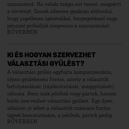
szavazatod. Ha valaki mégis ezt tenné, megsérti
a törvényt. Ennek ellenére gyakran előfordul,
hogy jogellenes ígéretekkel, fenyegetéssel vagy
pénzzel próbálják megvenni a szavazatokat.
BŐVEBBEN
Ebben a tájékoztatóban leírjuk, mit tehetsz
ilyenkor, hogy a szavazatod a tiéd
maradhasson, és ne is kerülj bajba.
KI ÉS HOGYAN SZERVEZHET
VÁLASZTÁSI GYŰLÉST?
A választási gyűlés egyfajta kampányeszköz,
olyan gyülekezési forma, amely a választók
befolyásolását (tájékoztatását, meggyőzését)
célozza. Nem csak jelöltek vagy pártok, hanem
bárki szervezhet választási gyűlést. Egy ilyen
alkalom jó lehet a választók számára fontos
ügyek bemutatására, a jelöltek, pártok pedig
BŐVEBBEN
saját programjuk népszerűsítésére