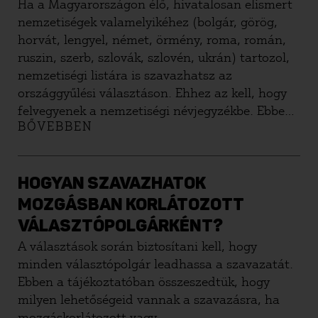
Ha a Magyarországon élő, hivatalosan elismert
nemzetiségek valamelyikéhez (bolgár, görög,
horvát, lengyel, német, örmény, roma, román,
ruszin, szerb, szlovák, szlovén, ukrán) tartozol,
nemzetiségi listára is szavazhatsz az
országgyűlési választáson. Ehhez az kell, hogy
felvegyenek a nemzetiségi névjegyzékbe. Ebben
BŐVEBBEN
a tájékoztatóban összeszedtük, milyen teendőid
vannak, és mit kell tudni a nemzetiségi
önkormányzati választásról.
HOGYAN SZAVAZHATOK
MOZGÁSBAN KORLÁTOZOTT
VÁLASZTÓPOLGÁRKÉNT?
A választások során biztosítani kell, hogy
minden választópolgár leadhassa a szavazatát.
Ebben a tájékoztatóban összeszedtük, hogy
milyen lehetőségeid vannak a szavazásra, ha
mozgáskorlátozott vagy.