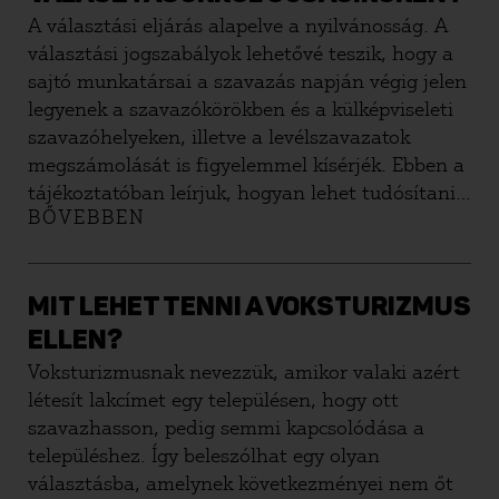
A választási eljárás alapelve a nyilvánosság. A
választási jogszabályok lehetővé teszik, hogy a
sajtó munkatársai a szavazás napján végig jelen
legyenek a szavazókörökben és a külképviseleti
szavazóhelyeken, illetve a levélszavazatok
megszámolását is figyelemmel kísérjék. Ebben a
tájékoztatóban leírjuk, hogyan lehet tudósítani
BŐVEBBEN
a választás napján a szavazásról, és mit tehetsz,
ha visszaélést tapasztalsz.
MIT LEHET TENNI A VOKSTURIZMUS
ELLEN?
Voksturizmusnak nevezzük, amikor valaki azért
létesít lakcímet egy településen, hogy ott
szavazhasson, pedig semmi kapcsolódása a
településhez. Így beleszólhat egy olyan
választásba, amelynek következményei nem őt