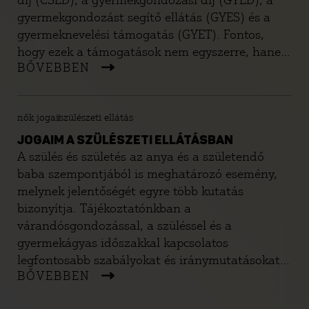
díj (CSED), a gyermekgondozási díj (GYED), a
gyermekgondozást segítő ellátás (GYES) és a
gyermeknevelési támogatás (GYET). Fontos,
hogy ezek a támogatások nem egyszerre, hanem
BŐVEBBEN
egymás után járnak és az összegük egyre
csökken, ahogy a gyerek nő. Tájékoztatónkból
kiderül, hogy kinek, mikor és mennyi ideig
nők jogai
szülészeti ellátás
járnak ezek az ellátások, hogyan kell igényelni
őket, és milyen egyéb szabályok vonatkoznak
JOGAIM A SZÜLÉSZETI ELLÁTÁSBAN
rájuk.
A szülés és születés az anya és a születendő
baba szempontjából is meghatározó esemény,
melynek jelentőségét egyre több kutatás
bizonyítja. Tájékoztatónkban a
várandósgondozással, a szüléssel és a
gyermekágyas időszakkal kapcsolatos
legfontosabb szabályokat és iránymutatásokat
BŐVEBBEN
gyűjtöttük össze. Gyakorlati tanácsokkal is
igyekszünk segíteni, hogy az ellátás során végig