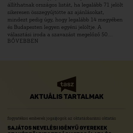
állíthatnak országos listát, ha legalább 71 jelölt
sikeresen összegyűjtötte az ajánlásokat,
mindezt pedig úgy, hogy legalább 14 megyében
és Budapesten legyen egyéni jelöltje. A
választási iroda a szavazást megelőző 50.
BŐVEBBEN
naptól (azaz 2026. február 21.), tehát a
hivatalos kampányidőszak kezdetén adja át az
ajánlóíveket a jelöltek részére. Innentől kezdve
bárki gyűjthet az adott jelöltnek vagy pártnak
ajánlásokat, az alábbi szabályok betartásával.
AKTUÁLIS TARTALMAK
fogyatékos emberek jogai
jogok az oktatásban
sni oktatás
SAJÁTOS NEVELÉSI IGÉNYŰ GYEREKEK