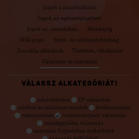
Jogok a pszichiátrián
Jogok az egészségügyben
Jogok az oktatásban
Munkajog
Nők jogai
Sajtó- és szólásszabadság
Szociális ellátások
Tüntetés, tiltakozás
Választás és szavazás
VÁLASSZ ALKATEGÓRIÁT!
adatvédelem
EP-választás
jelöltek és jelölőszervezetek
levélszavazás
népszavazás
önkormányzati választás
országgyűlési választás
szavazás fogyatékos emberként
szavazás külföldről