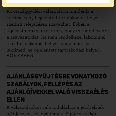
HA NINCS LAKCÍMEM?
Az országgyűlési választáson mindenki a
lakcíme vagy bejelentett tartózkodási helye
szerinti településen szavazhat. Ebben a
tájékoztatóban arról írunk, hogyan tudod leadni
a szavazatodat, ha nem rendelkezel lakcímmel,
csak tartózkodási hellyel, vagy nincs se
lakcímed, se bejelentett tartózkodási helyed.
BŐVEBBEN
AJÁNLÁSGYŰJTÉSRE VONATKOZÓ
SZABÁLYOK, FELLÉPÉS AZ
AJÁNLÓÍVEKKEL VALÓ VISSZAÉLÉS
ELLEN
A választásokon való induláshoz a jelölteknek
ajánlásokat kell gyűjteniük. A pártok akkor