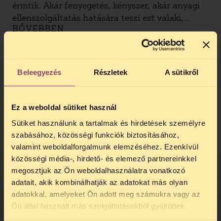
érintik. Akár fenyegetés, kényszer, akár anyagi
ellenszolgáltatás hatására teszi ezt valaki,
BŐVEBBEN
mindenképpen sérti a választási eljárási törvény
alapelveit. Az alábbi tájékoztatóban segítséget
nyújtunk ahhoz, hogy milyen eszközökkel tudsz
fellépni a voksturizmus ellen, ha a településeden
HOGYAN JELENTKEZHETEK ÁT AZ
Beleegyezés
Részletek
A sütikről
hasonlót tapasztalsz.
ORSZÁGGYŰLÉSI
VÁLASZTÁSOKON?
Ez a weboldal sütiket használ
Ebben a tájékoztatóban összefoglaljuk, hogy mit
Sütiket használunk a tartalmak és hirdetések személyre
kell tenned, ha a 2026-os országgyűlési
szabásához, közösségi funkciók biztosításához,
választáson a lakóhelyedtől eltérő helyen
valamint weboldalforgalmunk elemzéséhez. Ezenkívül
szeretnél szavazni, mert például épp a
közösségi média-, hirdető- és elemező partnereinkkel
nagyszüleidet látogatod azon a hétvégén, vagy
megosztjuk az Ön weboldalhasználatra vonatkozó
mert például kórházban tartózkodsz egy másik
adatait, akik kombinálhatják az adatokat más olyan
településen.
adatokkal, amelyeket Ön adott meg számukra vagy az
BŐVEBBEN
TELEFONOS JOGSEGÉLY
Ön által használt más szolgáltatásokból gyűjtöttek.
SZÜNET!