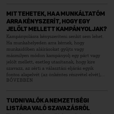
használhatják. A választási gyűléseknek
azonban az átlagos rendezvényekhez,
gyülekezésekhez képest vannak speciális
MIT TEHETEK, HA A MUNKÁLTATÓM
szabályai. Ebben a tájékoztatóban összeszedtük,
ARRA KÉNYSZERÍT, HOGY EGY
mit kell tudni a választási gyűlésekről
JELÖLT MELLETT KAMPÁNYOLJAK?
szervezőként és résztvevőként.
Kampányolásra kényszeríteni senkit sem lehet.
Ha munkahelyeden arra kérnek, hogy
munkaidőben aláírásokat gyűjts vagy
másmilyen módon kampányolj egy párt vagy
jelölt mellett, esetleg utasítanak, hogy kire
szavazz, az sérti a választási eljárás egyik
fontos alapelvét (az önkéntes részvétel elvét),
BŐVEBBEN
tehát jogellenes. Ebben a tájékoztatóban leírjuk,
hogy mit tehetsz ilyen helyzetekben.
TUDNIVALÓK A NEMZETISÉGI
LISTÁRA VALÓ SZAVAZÁSRÓL