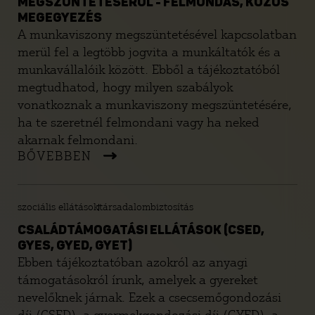
MEGSZÜNTETÉSÉRŐL - FELMONDÁS, KÖZÖS
MEGEGYEZÉS
A munkaviszony megszüntetésével kapcsolatban
merül fel a legtöbb jogvita a munkáltatók és a
munkavállalóik között. Ebből a tájékoztatóból
megtudhatod, hogy milyen szabályok
vonatkoznak a munkaviszony megszüntetésére,
ha te szeretnél felmondani vagy ha neked
akarnak felmondani.
BŐVEBBEN
szociális ellátások
társadalombiztosítás
CSALÁDTÁMOGATÁSI ELLÁTÁSOK (CSED,
GYES, GYED, GYET)
Ebben tájékoztatóban azokról az anyagi
támogatásokról írunk, amelyek a gyereket
nevelőknek járnak. Ezek a csecsemőgondozási