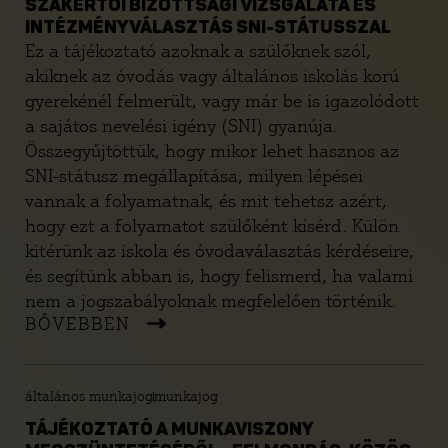
SZAKÉRTŐI BIZOTTSÁGI VIZSGÁLATA ÉS
INTÉZMÉNYVÁLASZTÁS SNI-STÁTUSSZAL
Ez a tájékoztató azoknak a szülőknek szól,
akiknek az óvodás vagy általános iskolás korú
gyerekénél felmerült, vagy már be is igazolódott
a sajátos nevelési igény (SNI) gyanúja.
Összegyűjtöttük, hogy mikor lehet hasznos az
SNI-státusz megállapítása, milyen lépései
vannak a folyamatnak, és mit tehetsz azért,
hogy ezt a folyamatot szülőként kísérd. Külön
kitérünk az iskola és óvodaválasztás kérdéseire,
és segítünk abban is, hogy felismerd, ha valami
nem a jogszabályoknak megfelelően történik.
BŐVEBBEN
általános munkajog
munkajog
TÁJÉKOZTATÓ A MUNKAVISZONY