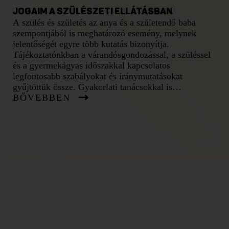
JOGAIM A SZÜLÉSZETI ELLÁTÁSBAN
A szülés és születés az anya és a születendő baba
szempontjából is meghatározó esemény, melynek
jelentőségét egyre több kutatás bizonyítja.
Tájékoztatónkban a várandósgondozással, a szüléssel
és a gyermekágyas időszakkal kapcsolatos
legfontosabb szabályokat és iránymutatásokat
gyűjtöttük össze. Gyakorlati tanácsokkal is
BŐVEBBEN
igyekszünk segíteni, hogy az ellátás során végig
érvényesíthesd a saját és kisbabád jogait, illetve
érdekeit.