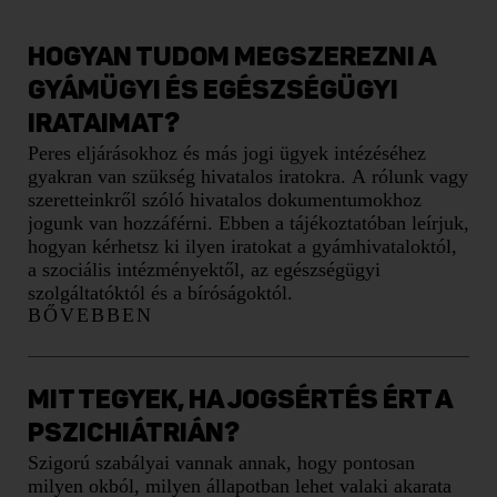
HOGYAN TUDOM MEGSZEREZNI A
GYÁMÜGYI ÉS EGÉSZSÉGÜGYI
IRATAIMAT?
Peres eljárásokhoz és más jogi ügyek intézéséhez
gyakran van szükség hivatalos iratokra. A rólunk vagy
szeretteinkről szóló hivatalos dokumentumokhoz
jogunk van hozzáférni. Ebben a tájékoztatóban leírjuk,
hogyan kérhetsz ki ilyen iratokat a gyámhivataloktól,
a szociális intézményektől, az egészségügyi
szolgáltatóktól és a bíróságoktól.
BŐVEBBEN
MIT TEGYEK, HA JOGSÉRTÉS ÉRT A
PSZICHIÁTRIÁN?
Szigorú szabályai vannak annak, hogy pontosan
milyen okból, milyen állapotban lehet valaki akarata