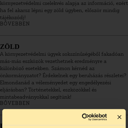
környezetvédelmi cselekvés alapja az információ, ezért
ha fel akarsz lépni egy zöld ügyben, először mindig
tájékozódj!
BŐVEBBEN
ZÖLD
A környezetvédelmi ügyek sokszínűségéből fakadóan
más-más eszközök vezethetnek eredményre a
különböző esetekben. Számon kérnéd az
önkormányzatot? Érdekelnek egy beruházás részletei?
Elmondanád a véleményedet egy engedélyezési
eljárásban? Történetekkel, eszközökkel és
mintabeadványokkal segítünk!
BŐVEBBEN
ÚTMUTATÓ ETIKUS HACKEREKNEK