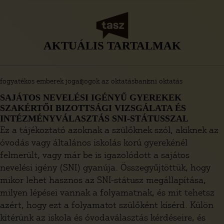
lévő, általuk alkotott, illetve hozzájuk beérkező
dokumentumok – meghatározott kivételektől
eltekintve – mindenki számára megismerhetőek.
Ebben a tájékoztatóban az adatigényléshez nyújtunk
AKTUÁLIS TARTALMAK
segítséget. Fontos, hogy annak érdekében, hogy az
EU-s intézmények elkerüljék a felesleges igényléseket
és kérelmeket, számos nyilvános, kereshető adatbázis
fogyatékos emberek jogai
jogok az oktatásban
sni oktatás
áll rendelkezésre. Ezeket a nyilvántartásokat az adott
SAJÁTOS NEVELÉSI IGÉNYŰ GYEREKEK
uniós intézmény honlapján tudod elérni.
SZAKÉRTŐI BIZOTTSÁGI VIZSGÁLATA ÉS
INTÉZMÉNYVÁLASZTÁS SNI-STÁTUSSZAL
Ez a tájékoztató azoknak a szülőknek szól, akiknek az
óvodás vagy általános iskolás korú gyerekénél
felmerült, vagy már be is igazolódott a sajátos
nevelési igény (SNI) gyanúja. Összegyűjtöttük, hogy
mikor lehet hasznos az SNI-státusz megállapítása,
milyen lépései vannak a folyamatnak, és mit tehetsz
azért, hogy ezt a folyamatot szülőként kísérd. Külön
kitérünk az iskola és óvodaválasztás kérdéseire, és