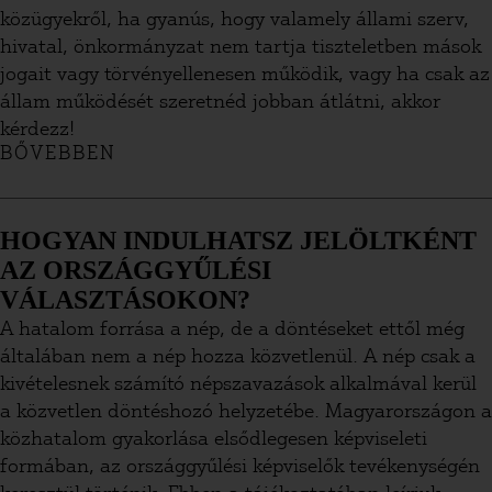
közügyekről, ha gyanús, hogy valamely állami szerv,
hivatal, önkormányzat nem tartja tiszteletben mások
jogait vagy törvényellenesen működik, vagy ha csak az
állam működését szeretnéd jobban átlátni, akkor
kérdezz!
BŐVEBBEN
HOGYAN INDULHATSZ JELÖLTKÉNT
AZ ORSZÁGGYŰLÉSI
VÁLASZTÁSOKON?
A hatalom forrása a nép, de a döntéseket ettől még
általában nem a nép hozza közvetlenül. A nép csak a
kivételesnek számító népszavazások alkalmával kerül
a közvetlen döntéshozó helyzetébe. Magyarországon a
közhatalom gyakorlása elsődlegesen képviseleti
formában, az országgyűlési képviselők tevékenységén