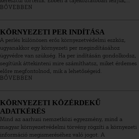
keresztül történik. Ebben a tájékoztatóban leírjuk,
BŐVEBBEN
hogyan indulhatsz az országgyűlési választásokon
független jelöltként, és mire kell odafigyelned.
KÖRNYEZETI PER INDÍTÁSA
A perlés különösen erős környezetvédelmi eszköz,
ugyanakkor egy környezeti per megindításához
ügyvédre van szükség. Ha per indításán gondolkodsz,
segítünk áttekinteni mire számíthatsz, miket érdemes
előre megfontolnod, mik a lehetőségeid.
BŐVEBBEN
KÖRNYEZETI KÖZÉRDEKŰ
ADATKÉRÉS
Mind az aarhusi nemzetközi egyezmény, mind a
magyar környezetvédelmi törvény rögzíti a környezeti
információ megismeréséhez való jogot. A