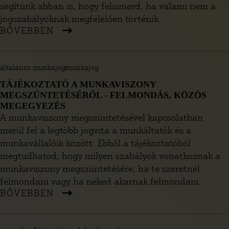
segítünk abban is, hogy felismerd, ha valami nem a
jogszabályoknak megfelelően történik.
BŐVEBBEN
általános munkajog
munkajog
TÁJÉKOZTATÓ A MUNKAVISZONY
MEGSZÜNTETÉSÉRŐL - FELMONDÁS, KÖZÖS
MEGEGYEZÉS
A munkaviszony megszüntetésével kapcsolatban
merül fel a legtöbb jogvita a munkáltatók és a
munkavállalóik között. Ebből a tájékoztatóból
megtudhatod, hogy milyen szabályok vonatkoznak a
munkaviszony megszüntetésére, ha te szeretnél
felmondani vagy ha neked akarnak felmondani.
BŐVEBBEN