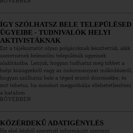
BŐVEBBEN
ÍGY SZÓLHATSZ BELE TELEPÜLÉSED
ÜGYEIBE - TUDNIVALÓK HELYI
AKTIVISTÁKNAK
Ezt a tájékoztatót olyan polgároknak készítettük, akik
szeretnének beleszólni településük ügyeinek
alakításába. Leírjuk, hogyan tudhatsz meg többet a
helyi közügyekről vagy az önkormányzat működéséről,
hogyan szólhatsz bele a téged érintő döntésekbe, és
mit tehetsz, ha mindezt megpróbálja ellehetetleníteni
a hatalom.
BŐVEBBEN
KÖZÉRDEKŰ ADATIGÉNYLÉS
Ha első kézből szeretnél információt szerezni