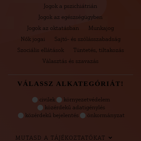
Jogok a pszichiátrián
Jogok az egészségügyben
Jogok az oktatásban
Munkajog
Nők jogai
Sajtó- és szólásszabadság
Szociális ellátások
Tüntetés, tiltakozás
Választás és szavazás
VÁLASSZ ALKATEGÓRIÁT!
civilek
környezetvédelem
közérdekű adatigénylés
közérdekű bejelentés
önkormányzat
MUTASD A TÁJÉKOZTATÓKAT