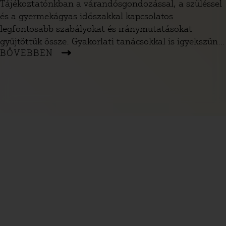
Tájékoztatónkban a várandósgondozással, a szüléssel
és a gyermekágyas időszakkal kapcsolatos
legfontosabb szabályokat és iránymutatásokat
gyűjtöttük össze. Gyakorlati tanácsokkal is igyekszünk
BŐVEBBEN
segíteni, hogy az ellátás során végig érvényesíthesd a
saját és kisbabád jogait, illetve érdekeit.