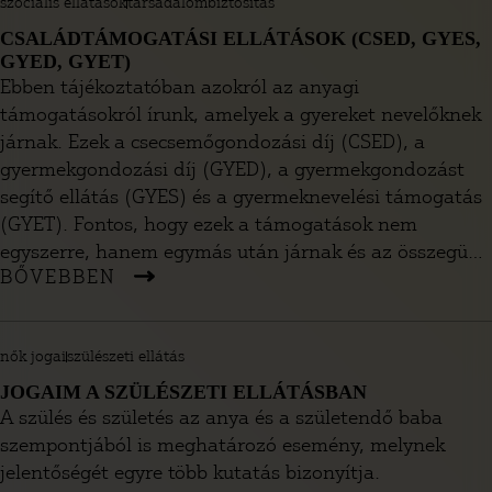
szociális ellátások
társadalombiztosítás
CSALÁDTÁMOGATÁSI ELLÁTÁSOK (CSED, GYES,
GYED, GYET)
Ebben tájékoztatóban azokról az anyagi
támogatásokról írunk, amelyek a gyereket nevelőknek
járnak. Ezek a csecsemőgondozási díj (CSED), a
gyermekgondozási díj (GYED), a gyermekgondozást
segítő ellátás (GYES) és a gyermeknevelési támogatás
(GYET). Fontos, hogy ezek a támogatások nem
egyszerre, hanem egymás után járnak és az összegük
BŐVEBBEN
egyre csökken, ahogy a gyerek nő. Tájékoztatónkból
kiderül, hogy kinek, mikor és mennyi ideig járnak ezek
az ellátások, hogyan kell igényelni őket, és milyen
nők jogai
szülészeti ellátás
egyéb szabályok vonatkoznak rájuk.
JOGAIM A SZÜLÉSZETI ELLÁTÁSBAN
A szülés és születés az anya és a születendő baba
szempontjából is meghatározó esemény, melynek
jelentőségét egyre több kutatás bizonyítja.