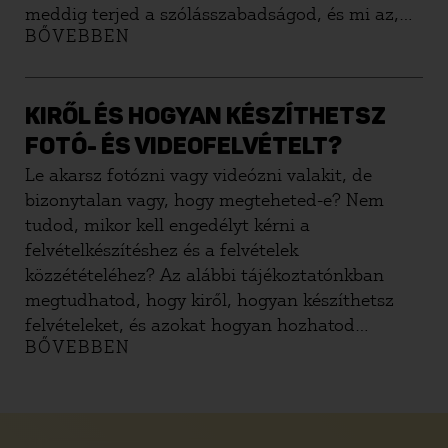
meddig terjed a szólásszabadságod, és mi az,
BŐVEBBEN
amiért pert indíthatnak ellened
magánszemélyként vagy újságíróként.
KIRŐL ÉS HOGYAN KÉSZÍTHETSZ
FOTÓ- ÉS VIDEOFELVÉTELT?
Le akarsz fotózni vagy videózni valakit, de
bizonytalan vagy, hogy megteheted-e? Nem
tudod, mikor kell engedélyt kérni a
felvételkészítéshez és a felvételek
közzétételéhez? Az alábbi tájékoztatónkban
megtudhatod, hogy kiről, hogyan készíthetsz
felvételeket, és azokat hogyan hozhatod
BŐVEBBEN
nyilvánosságra.