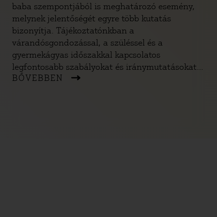
baba szempontjából is meghatározó esemény,
melynek jelentőségét egyre több kutatás
bizonyítja. Tájékoztatónkban a
várandósgondozással, a szüléssel és a
gyermekágyas időszakkal kapcsolatos
legfontosabb szabályokat és iránymutatásokat
BŐVEBBEN
gyűjtöttük össze. Gyakorlati tanácsokkal is
igyekszünk segíteni, hogy az ellátás során végig
érvényesíthesd a saját és kisbabád jogait, illetve
érdekeit.