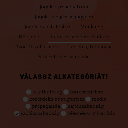
Jogok a pszichiátrián
Jogok az egészségügyben
Jogok az oktatásban
Munkajog
Nők jogai
Sajtó- és szólásszabadság
Szociális ellátások
Tüntetés, tiltakozás
Választás és szavazás
VÁLASSZ ALKATEGÓRIÁT!
átláthatóság
forrásvédelem
közérdekű adatigénylés
média
propaganda
sajtószabadság
szólásszabadság
véleménynyilvánítás