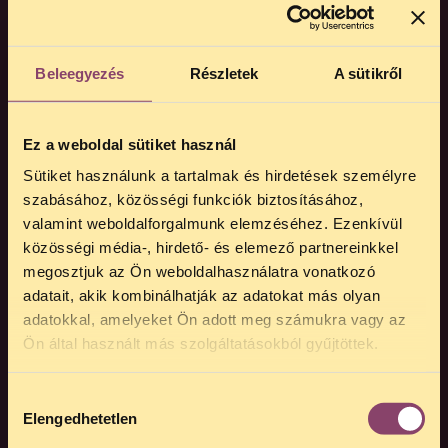
MIT JELKÉPEZ A SZABAD. FELIRAT?
Joggal vagy szabad! Ez a legfontosabb
Beleegyezés
Részletek
A sütikről
jelmondatunk. Jogvédőként már három
évtizede ellenőrizzük a hatalmat és védjük
a magyar emberek jogait. Azért dolgozunk,
Ez a weboldal sütiket használ
hogy mindenki érvényesíthesse alapvető
jogait Magyarországon, azaz SZABAD.
Sütiket használunk a tartalmak és hirdetések személyre
lehessen. De azt is tudjuk, hogy a
szabásához, közösségi funkciók biztosításához,
szabadságot nem készen kapjuk, hanem
valamint weboldalforgalmunk elemzéséhez. Ezenkívül
folyamatosan meg kell küzdenünk érte. Az
közösségi média-, hirdető- és elemező partnereinkkel
Orbán-kormány majdnem két évtizeden
megosztjuk az Ön weboldalhasználatra vonatkozó
keresztül próbálta ellehetetleníteni a
adatait, akik kombinálhatják az adatokat más olyan
munkánkat és próbálta elvenni a kedvünket
adatokkal, amelyeket Ön adott meg számukra vagy az
attól, hogy kiálljunk a saját, illetve mások
Ön által használt más szolgáltatásokból gyűjtöttek.
szabadságáért. Az első SZABAD. pólónk
erre, illetve a civil szféra elleni
Hozzájárulás
támadásokra adott válaszként született
Elengedhetetlen
kiválasztása
meg.