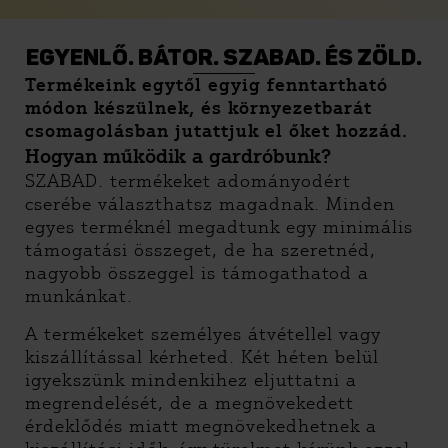
EGYENLŐ. BÁTOR. SZABAD. ÉS ZÖLD.
Termékeink egytől egyig fenntartható
módon készülnek, és környezetbarát
csomagolásban jutattjuk el őket hozzád.
Hogyan működik a gardróbunk?
SZABAD. termékeket adományodért
cserébe választhatsz magadnak. Minden
egyes terméknél megadtunk egy minimális
támogatási összeget, de ha szeretnéd,
nagyobb összeggel is támogathatod a
munkánkat.
A termékeket személyes átvétellel vagy
kiszállítással kérheted. Két héten belül
igyekszünk mindenkihez eljuttatni a
megrendelését, de a megnövekedett
érdeklődés miatt megnövekedhetnek a