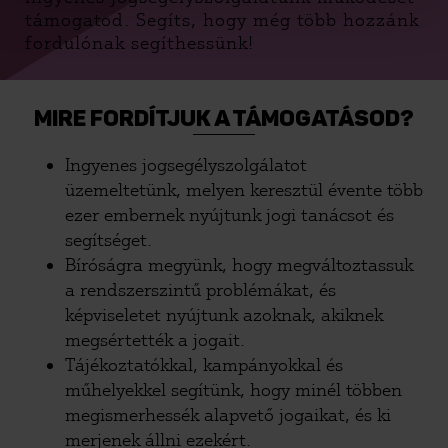
támogatod. Segíts, hogy még több hozzánk
fordulónak segíthessünk!
MIRE FORDÍTJUK A TÁMOGATÁSOD?
Ingyenes jogsegélyszolgálatot
üzemeltetünk, melyen keresztül évente több
ezer embernek nyújtunk jogi tanácsot és
segítséget.
Bíróságra megyünk, hogy megváltoztassuk
a rendszerszintű problémákat, és
képviseletet nyújtunk azoknak, akiknek
megsértették a jogait.
Tájékoztatókkal, kampányokkal és
műhelyekkel segítünk, hogy minél többen
megismerhessék alapvető jogaikat, és ki
merjenek állni ezekért.