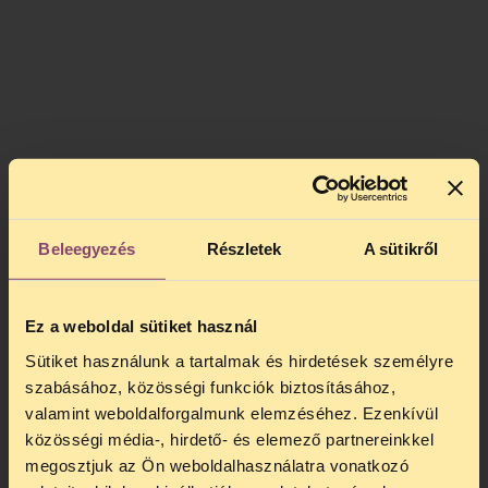
For English subtitles: start the video and
click on the "cc" button!
Beleegyezés
Részletek
A sütikről
Ez a weboldal sütiket használ
Sütiket használunk a tartalmak és hirdetések személyre
szabásához, közösségi funkciók biztosításához,
valamint weboldalforgalmunk elemzéséhez. Ezenkívül
közösségi média-, hirdető- és elemező partnereinkkel
megosztjuk az Ön weboldalhasználatra vonatkozó