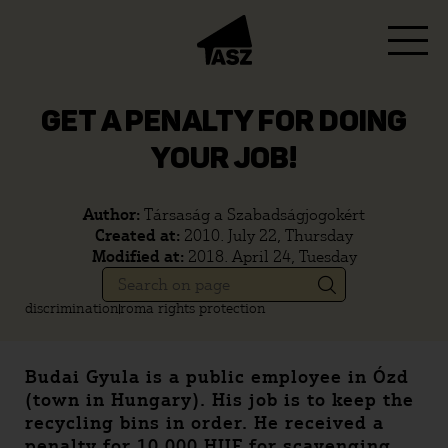
GET A PENALTY FOR DOING
YOUR JOB!
Author:
Társaság a Szabadságjogokért
Created at:
2010. July 22, Thursday
Modified at:
2018. April 24, Tuesday
discrimination
roma rights protection
Budai Gyula is a public employee in Ózd
(town in Hungary). His job is to keep the
recycling bins in order. He received a
penalty for 10.000 HUF for scavenging,