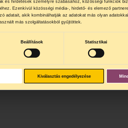
mak és hirdetések személyre szabásához, közösségi funkciók biz
hez. Ezenkívül közösségi média-, hirdető- és elemező partner
zó adatait, akik kombinálhatják az adatokat más olyan adatokka
sznált más szolgáltatásokból gyűjtöttek.
Beállítások
Statisztikai
Kiválasztás engedélyezése
Min