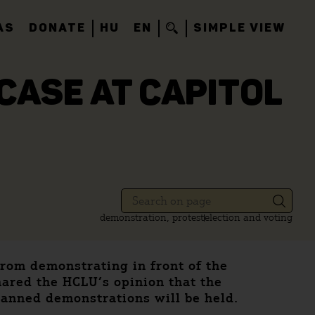
AS
DONATE
HU
EN
SIMPLE VIEW
CASE AT CAPITOL
demonstration, protest
election and voting
from demonstrating in front of the
hared the HCLU’s opinion that the
lanned demonstrations will be held.