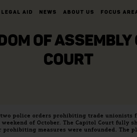
LEGAL AID
NEWS
ABOUT US
FOCUS ARE
DOM OF ASSEMBLY 
COURT
two police orders prohibiting trade unionists 
 weekend of October. The Capitol Court fully s
ir prohibiting measures were unfounded. The p