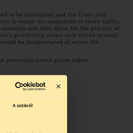
dged to be unfounded and the Court also
ction to weigh the magnitude of these traffic
assembly and does allow for the practice of
ice’s prohibiting orders only stated general
would be incapacitated at either the
e previously issued police orders.
A sütikről