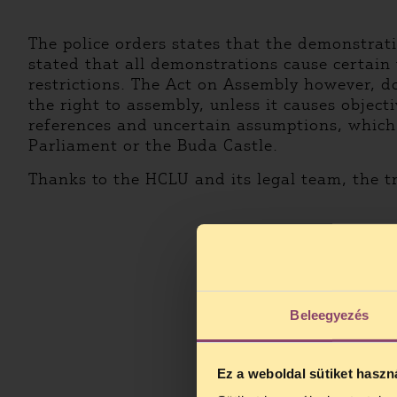
The police orders states that the demonstrat
stated that all demonstrations cause certain t
restrictions. The Act on Assembly however, d
the right to assembly, unless it causes objec
references and uncertain assumptions, which 
Parliament or the Buda Castle.
Thanks to the HCLU and its legal team, the tr
Beleegyezés
Ez a weboldal sütiket haszn