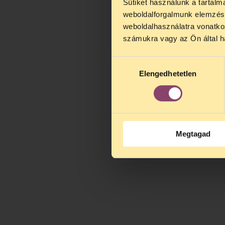
Sütiket használunk a tartal
weboldalforgalmunk elemzésé
weboldalhasználatra vonatko
számukra vagy az Ön által ha
Hozzájárulás
Elengedhetetlen
kiválasztása
Megtagad