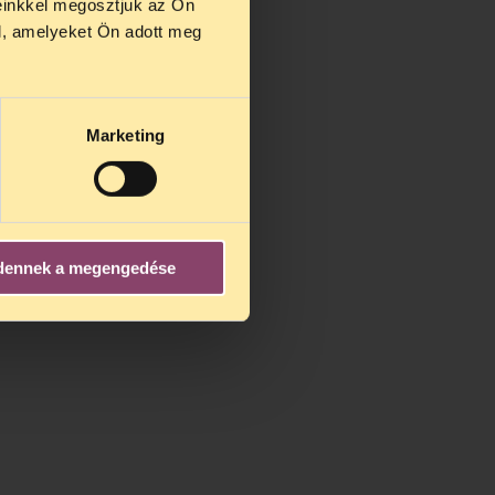
einkkel megosztjuk az Ön
l, amelyeket Ön adott meg
Marketing
dennek a megengedése