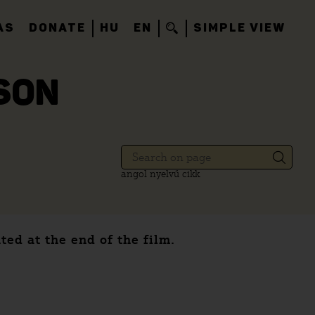
AS
DONATE
HU
EN
SIMPLE VIEW
SON
angol nyelvű cikk
ted at the end of the film.