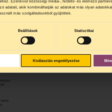
hez. Ezenkívül közösségi média-, hirdető- és elemező partner
zó adatait, akik kombinálhatják az adatokat más olyan adatokka
sznált más szolgáltatásokból gyűjtöttek.
Beállítások
Statisztikai
ick on the "cc" button!
Kiválasztás engedélyezése
Min
everyday
ted
 series
 a