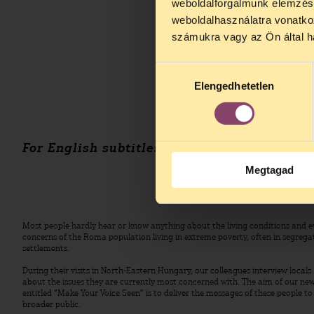
weboldalforgalmunk elemzésé
weboldalhasználatra vonatko
számukra vagy az Ön által ha
Hozzájárulás
Elengedhetetlen
kiválasztása
For English subtitles: start the video and cl
Megtagad
Most people hardly hear or know anything about the living conditions and 
concerns of the Roma population living in extreme poverty, often in segrega
settlements.
During their visits in North-Eastern Hungary, our colleagues interview locals
about the issues they are currently most concerned with. The aim of our new
entitled “Make Your Voice Seen” is to deliver the messages of these people to
broader public.