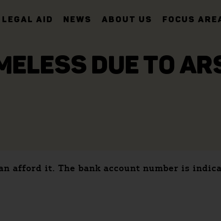
LEGAL AID
NEWS
ABOUT US
FOCUS ARE
MELESS DUE TO AR
an afford it. The bank account number is indica