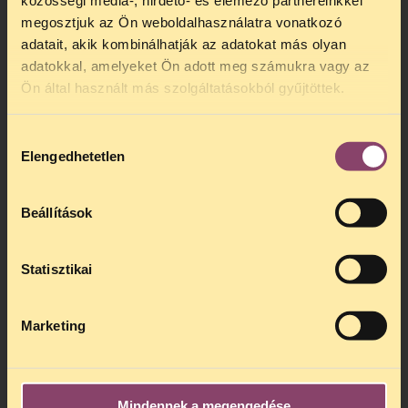
közösségi média-, hirdető- és elemező partnereinkkel
megosztjuk az Ön weboldalhasználatra vonatkozó
adatait, akik kombinálhatják az adatokat más olyan
adatokkal, amelyeket Ön adott meg számukra vagy az
Ön által használt más szolgáltatásokból gyűjtöttek.
Hozzájárulás
Elengedhetetlen
kiválasztása
Beállítások
Statisztikai
Marketing
Mindennek a megengedése