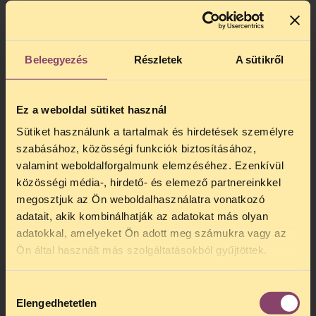
Beleegyezés
Részletek
A sütikről
Powered by
Issuu
Publish for Free
Ez a weboldal sütiket használ
Sütiket használunk a tartalmak és hirdetések személyre
szabásához, közösségi funkciók biztosításához,
valamint weboldalforgalmunk elemzéséhez. Ezenkívül
közösségi média-, hirdető- és elemező partnereinkkel
megosztjuk az Ön weboldalhasználatra vonatkozó
adatait, akik kombinálhatják az adatokat más olyan
Powered by
Issuu
Publish for Free
adatokkal, amelyeket Ön adott meg számukra vagy az
You can download the
2012 report here
,
Ön által használt más szolgáltatásokból gyűjtöttek.
and the
2013 report here
.
István Gábor Takács
Hozzájárulás
Video Advocacy Program Director
Elengedhetetlen
kiválasztása
HCLU/Drugreporter