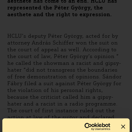
aesthete has come to an end. HCLU has
represented the Péter György, the
aesthete and the right to expression.
HCLU’s deputy Péter György, acted for by
attorney András Schiffer won the suit on
the court of appeal as well. According to
the court of law, Péter György’s opinion “
he called the showman a racist and gipsy-
hater “did not transgress the boundaries
of free demonstration of opinions. Sándor
Fábry filed a suit against Péter György for
the violation of his personal rights,
because the criticist called him a gipsy-
hater and a racist in a radio programme.
The court of first instance ruled out the
action at law of the suitor and declared
that the objected opinion is on the
boundary of expression of opinions, but