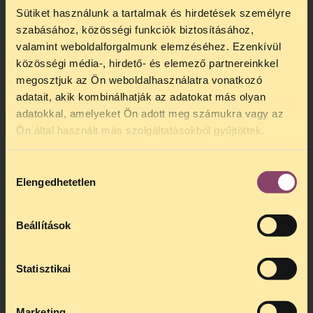
The second part of the film will show how TASZ
Sütiket használunk a tartalmak és hirdetések személyre
acted in light of these events, and also what
szabásához, közösségi funkciók biztosításához,
happened to Tomi.
valamint weboldalforgalmunk elemzéséhez. Ezenkívül
közösségi média-, hirdető- és elemező partnereinkkel
megosztjuk az Ön weboldalhasználatra vonatkozó
adatait, akik kombinálhatják az adatokat más olyan
adatokkal, amelyeket Ön adott meg számukra vagy az
Ön által használt más szolgáltatásokból gyűjtöttek.
Hozzájárulás
Elengedhetetlen
kiválasztása
Beállítások
Statisztikai
Marketing