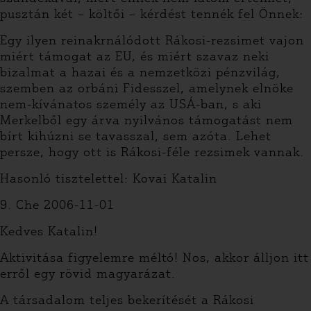
pusztán két – költői – kérdést tennék fel Önnek:
Egy ilyen reinakrnálódott Rákosi-rezsimet vajon
miért támogat az EU, és miért szavaz neki
bizalmat a hazai és a nemzetközi pénzvilág,
szemben az orbáni Fidesszel, amelynek elnöke
nem-kívánatos személy az USÁ-ban, s aki
Merkelből egy árva nyilvános támogatást nem
bírt kihúzni se tavasszal, sem azóta. Lehet
persze, hogy ott is Rákosi-féle rezsimek vannak.
Hasonló tisztelettel: Kovai Katalin
9. Che 2006-11-01
Kedves Katalin!
Aktivitása figyelemre méltó! Nos, akkor álljon itt
erről egy rövid magyarázat.
A társadalom teljes bekerítését a Rákosi