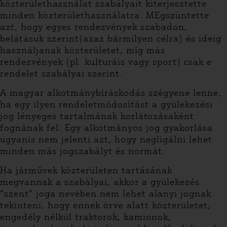
közterülethasználat szabályait kiterjesztette
minden közterülethasználatra. MEgszüntette
azt, hogy egyes rendezvények szabadon,
belátásuk szerint(azaz bármilyen célra) és ideig
használjanak közterületet, míg más
rendezvények (pl. kulturáis vagy sport) csak e
rendelet szabályai szerint.
A magyar alkotmánybíráskodás szégyene lenne,
ha egy ilyen rendeletmódosítást a gyülekezési
jog lényeges tartalmának korlátozásaként
fognának fel. Egy alkotmányos jog gyakorlása
ugyanis nem jelenti azt, hogy negligálni lehet
minden más jogszabályt és normát.
Ha járművek közterületen tartásának
megvannak a szabályai, akkor a gyülekezés
“szent” joga nevében nem lehet alanyi jognak
tekinteni, hogy ennek örve alatt közterületet,
engedély nélkül traktorok, kamionok,