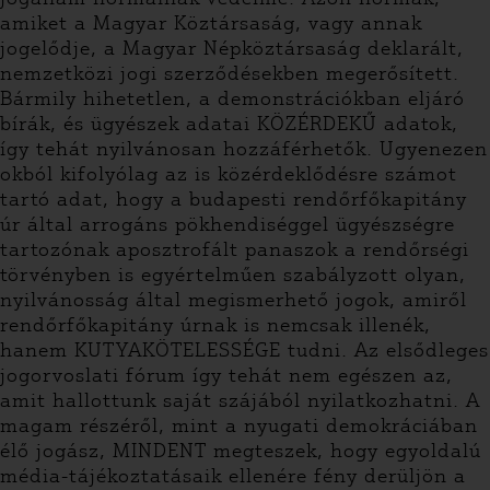
amiket a Magyar Köztársaság, vagy annak
jogelődje, a Magyar Népköztársaság deklarált,
nemzetközi jogi szerződésekben megerősített.
Bármily hihetetlen, a demonstrációkban eljáró
bírák, és ügyészek adatai KÖZÉRDEKŰ adatok,
így tehát nyilvánosan hozzáférhetők. Ugyenezen
okból kifolyólag az is közérdeklődésre számot
tartó adat, hogy a budapesti rendőrfőkapitány
úr által arrogáns pökhendiséggel ügyészségre
tartozónak aposztrofált panaszok a rendőrségi
törvényben is egyértelműen szabályzott olyan,
nyilvánosság által megismerhető jogok, amiről
rendőrfőkapitány úrnak is nemcsak illenék,
hanem KUTYAKÖTELESSÉGE tudni. Az elsődleges
jogorvoslati fórum így tehát nem egészen az,
amit hallottunk saját szájából nyilatkozhatni. A
magam részéről, mint a nyugati demokráciában
élő jogász, MINDENT megteszek, hogy egyoldalú
média-tájékoztatásaik ellenére fény derüljön a