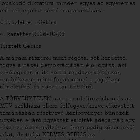
lopakodó diktatúra minden egyes az egyetemes
emberi jogokat sértő magatartására.
Üdvözlettel : Gébics
4. karakter 2006-10-28
Tisztelt Gebics
A magam részéről mint régóta, sőt kezdettől
fogva a hazai demokráciában élő jogász, aki
tevőlegesen is itt volt a rendszerváltáskor,
rendelkezem némi fogalommal a jogállam
elméletéről és hazai történetéről.
A TÖRVÉNYTELEN utcai randalírozásban és az
MTV székháza elleni felfegyverkezve elkövetett
támadásban résztvevő köztörvényes bűnözők
ügyében eljáró ügyészek és bírák adatainak egy
része valóban nyilvános (nem pedig közérdekű)
adat, de tudja KEDVES GEBICS az