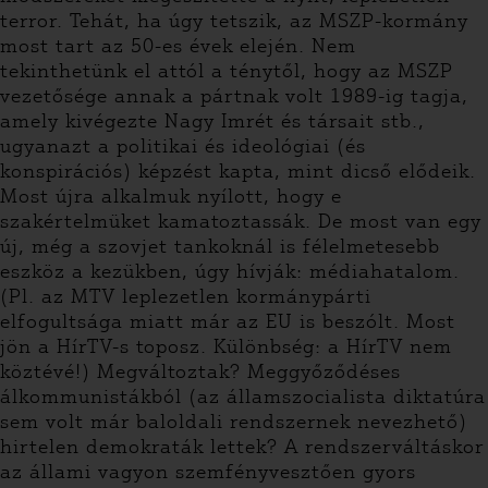
terror. Tehát, ha úgy tetszik, az MSZP-kormány
most tart az 50-es évek elején. Nem
tekinthetünk el attól a ténytől, hogy az MSZP
vezetősége annak a pártnak volt 1989-ig tagja,
amely kivégezte Nagy Imrét és társait stb.,
ugyanazt a politikai és ideológiai (és
konspirációs) képzést kapta, mint dicső elődeik.
Most újra alkalmuk nyílott, hogy e
szakértelmüket kamatoztassák. De most van egy
új, még a szovjet tankoknál is félelmetesebb
eszköz a kezükben, úgy hívják: médiahatalom.
(Pl. az MTV leplezetlen kormánypárti
elfogultsága miatt már az EU is beszólt. Most
jön a HírTV-s toposz. Különbség: a HírTV nem
köztévé!) Megváltoztak? Meggyőződéses
álkommunistákból (az államszocialista diktatúra
sem volt már baloldali rendszernek nevezhető)
hirtelen demokraták lettek? A rendszerváltáskor
az állami vagyon szemfényvesztően gyors