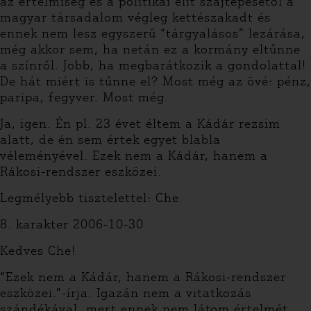
az értelmiség és a politikai elit szájtépésétől a
magyar társadalom végleg kettészakadt és
ennek nem lesz egyszerű “tárgyalásos” lezárása,
még akkor sem, ha netán ez a kormány eltűnne
a színről. Jobb, ha megbarátkozik a gondolattal!
De hát miért is tűnne el? Most még az övé: pénz,
paripa, fegyver. Most még.
Ja, igen. Én pl. 23 évet éltem a Kádár rezsim
alatt, de én sem értek egyet blabla
véleményével. Ezek nem a Kádár, hanem a
Rákosi-rendszer eszközei.
Legmélyebb tisztelettel: Che
8. karakter 2006-10-30
Kedves Che!
“Ezek nem a Kádár, hanem a Rákosi-rendszer
eszközei.”-írja. Igazán nem a vitatkozás
szándékával, mert ennek nem látom értelmét,