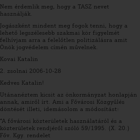
Nem érdemlik meg, hogy a TASZ nevet
használják.
Jogászként mindent meg fogok tenni, hogy a
lehető legszélesebb szakmai kör figyelmét
felhívjam arra a felelőtlen politizálásra amit
Önök jogvédelem címén művelnek.
Kovai Katalin
2. zsolnai 2006-10-28
Kedves Katalin!
Utánanéztem kicsit az önkormányzat honlapján
annak, amiről írt. Ami a Fővárosi Közgyűlés
döntését illeti, idemásolom a módosítást:
“A fővárosi közterületek használatáról és a
közterületek rendjéről szóló 59/1995. (X. 20.)
Főv. Kgy. rendelet