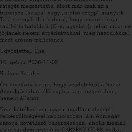
rétegét megsértette. Most már csak az a
bizonyos „szikra” vagy „utolsó csepp” hiányzik.
Talán ennyiből is kiderül, hogy e sorok írója
radikális baloldali (Che, ugyebár), tehát most ne
jöjjenek nekem árpádsávokkal, meg hasonlókkal,
mert erősen mellélőnek.
Üdvözlettel, Che
10. gebics 2006-11-02
Kedves Katalin
Ön hivatkozik arra, hogy kezdetektől a hazai
demokráciában élő jogász, ami nem érdem,
hanem állapot.
Nem kételkedtem ugyan jogállam-elméleti
felkészültségével kapcsolatban, ám önmagát
cáfolja következő bekezdésében, aholis kiemeli
az utcai demonstráció TÖRVÉNYTELEN voltát.