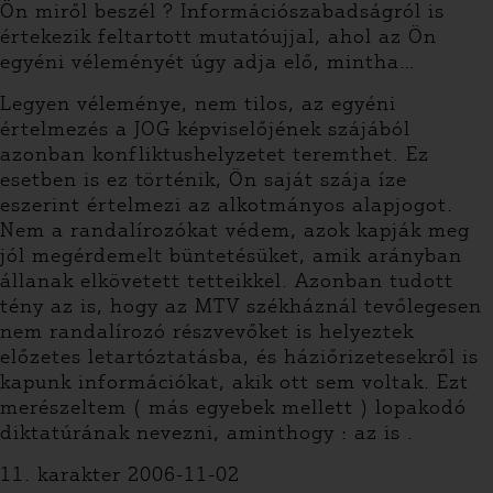
Ön miről beszél ? Információszabadságról is
értekezik feltartott mutatóujjal, ahol az Ön
egyéni véleményét úgy adja elő, mintha…
Legyen véleménye, nem tilos, az egyéni
értelmezés a JOG képviselőjének szájából
azonban konfliktushelyzetet teremthet. Ez
esetben is ez történik, Ön saját szája íze
eszerint értelmezi az alkotmányos alapjogot.
Nem a randalírozókat védem, azok kapják meg
jól megérdemelt büntetésüket, amik arányban
állanak elkövetett tetteikkel. Azonban tudott
tény az is, hogy az MTV székháznál tevőlegesen
nem randalírozó részvevőket is helyeztek
előzetes letartóztatásba, és háziőrizetesekről is
kapunk információkat, akik ott sem voltak. Ezt
merészeltem ( más egyebek mellett ) lopakodó
diktatúrának nevezni, aminthogy : az is .
11. karakter 2006-11-02