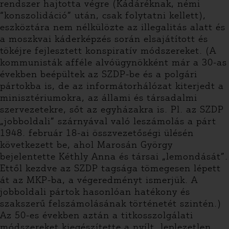
rendszer hajtotta végre (Kádáréknak, némi
“konszolidáció” után, csak folytatni kellett),
eszköztára nem nélkülözte az illegalitás alatt és
a moszkvai káderképzés során elsajátított és
tökéjre fejlesztett konspiratív módszereket. (A
kommunisták afféle alvóügynökként már a 30-as
években beépültek az SZDP-be és a polgári
pártokba is, de az informátorhálózat kiterjedt a
minisztériumokra, az állami és társadalmi
szervezetekre, sőt az egyházakra is. Pl. az SZDP
„jobboldali” szárnyával való leszámolás a párt
1948. február 18-ai összvezetőségi ülésén
következett be, ahol Marosán György
bejelentette Kéthly Anna és társai „lemondását”.
Ettől kezdve az SZDP tagsága tömegesen lépett
át az MKP-ba, a végeredményt ismerjük. A
jobboldali pártok hasonlóan hatékony és
szakszerű felszámolásának történetét szintén.)
Az 50-es években aztán a titkosszolgálati
módszereket kiegészítette a nyílt, leplezetlen