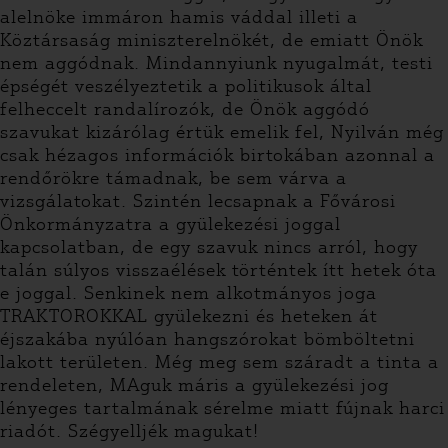
alelnöke immáron hamis váddal illeti a
Köztársaság miniszterelnökét, de emiatt Önök
nem aggódnak. Mindannyiunk nyugalmát, testi
épségét veszélyeztetik a politikusok által
felheccelt randalírozók, de Önök aggódó
szavukat kizárólag értük emelik fel, Nyilván még
csak hézagos információk birtokában azonnal a
rendőrökre támadnak, be sem várva a
vizsgálatokat. Szintén lecsapnak a Fővárosi
Önkormányzatra a gyülekezési joggal
kapcsolatban, de egy szavuk nincs arról, hogy
talán súlyos visszaélések történtek ítt hetek óta
e joggal. Senkinek nem alkotmányos joga
TRAKTOROKKAL gyülekezni és heteken át
éjszakába nyúlóan hangszórokat bömböltetni
lakott területen. Még meg sem száradt a tinta a
rendeleten, MAguk máris a gyülekezési jog
lényeges tartalmának sérelme miatt fújnak harci
riadót. Szégyelljék magukat!