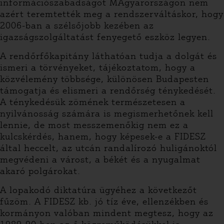
információszabadságot MAgyarországon nem
azért teremtették meg a rendszerváltáskor, hogy
2006-ban a szélsőjobb kezében az
igazságszolgáltatást fenyegető eszköz legyen.
A rendőrfőkapitány láthatóan tudja a dolgát és
ismeri a törvényeket, tájékoztatom, hogy a
közvélemény többsége, különösen Budapesten
támogatja és elismeri a rendőrség ténykedését.
A ténykedésük zömének természetesen a
nyilvánosság számára is megismerhetőnek kell
lennie, de most messzemenőkig nem ez a
kulcskérdés, hanem, hogy képesek-e a FIDESZ
által heccelt, az utcán randalírozó huligánoktól
megvédeni a várost, a békét és a nyugalmat
akaró polgárokat.
A lopakodó diktatúra ügyéhez a következőt
fűzöm. A FIDESZ kb. jó tíz éve, ellenzékben és
kormányon valóban mindent megtesz, hogy az