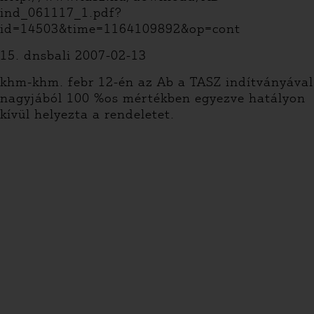
ind_061117_1.pdf?
id=14503&time=1164109892&op=cont
15. dnsbali 2007-02-13
khm-khm. febr 12-én az Ab a TASZ indítványával
nagyjából 100 %os mértékben egyezve hatályon
kívül helyezta a rendeletet.