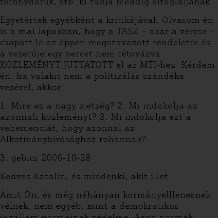
toronydaruk, stb. ki tudja meddig elfoglaljanak.
Egyetértek egyébként a kritikájával. Olvasom én
is a mai lapokban, hogy a TASZ – akár a vércse –
csapott le az éppen megszavazott rendeletre és
a vezetője egy percet nem tétovázva
KÖZLEMÉNYT JUTTATOTT el az MTI-hez. Kérdem
én: ha valakit nem a politizálás szándéka
vezérel, akkor
1. Mire ez a nagy sietség? 2. Mi indokolja az
azonnali közleményt? 3. Mi indokolja ezt a
vehemenciát, hogy azonnal az
Alkotmánybírósághoz rohannak?
3. gebics 2006-10-28
Kedves Katalin, és mindenki, akit illet
Amit Ön, és még néhányan kormányelllenesnek
vélnek, nem egyéb, mint a demokratikus
jogállam normáinak védelme. Azon normák,