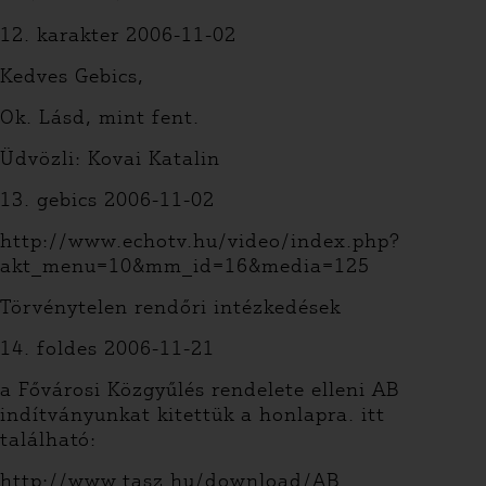
12. karakter 2006-11-02
Kedves Gebics,
Ok. Lásd, mint fent.
Üdvözli: Kovai Katalin
13. gebics 2006-11-02
http://www.echotv.hu/video/index.php?
akt_menu=10&mm_id=16&media=125
Törvénytelen rendőri intézkedések
14. foldes 2006-11-21
a Fővárosi Közgyűlés rendelete elleni AB
indítványunkat kitettük a honlapra. itt
található:
http://www.tasz.hu/download/AB