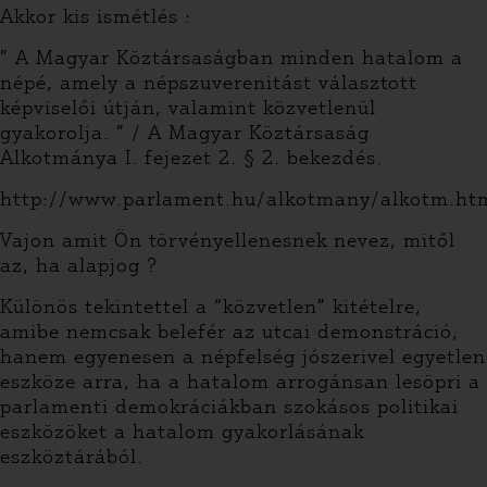
Akkor kis ismétlés :
” A Magyar Köztársaságban minden hatalom a
népé, amely a népszuverenitást választott
képviselői útján, valamint közvetlenül
gyakorolja. ” / A Magyar Köztársaság
Alkotmánya I. fejezet 2. § 2. bekezdés.
http://www.parlament.hu/alkotmany/alkotm.ht
Vajon amit Ön törvényellenesnek nevez, mitől
az, ha alapjog ?
Különös tekintettel a “közvetlen” kitételre,
amibe nemcsak belefér az utcai demonstráció,
hanem egyenesen a népfelség jószerivel egyetlen
eszköze arra, ha a hatalom arrogánsan lesöpri a
parlamenti demokráciákban szokásos politikai
eszközöket a hatalom gyakorlásának
eszköztárából.