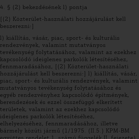
4. § (2) bekezdésének l) pontja
[(2) Közterület-használati hozzájárulást kell
beszerezni:]
l) kiállítás, vásár, piac, sport- és kulturális
rendezvények, valamint mutatványos
tevékenység folytatásához, valamint az ezekhez
kapcsolódó ideiglenes parkolók létesítéséhez,
fennmaradásához, [(2) Közterület-használati
hozzájárulást kell beszerezni:] l) kiállítás, vásár,
piac, sport- és kulturális rendezvények, valamint
mutatványos tevékenység folytatásához és
egyéb rendezvényhez kapcsolódó építmények,
berendezések és ezzel összefüggő elkerített
területek, valamint az ezekhez kapcsolódó
ideiglenes parkolók létesítéséhez,
elhelyezéséhez, fennmaradásához, illetve
bármely közúti jármű (1/1975. (II.5.) KPM-BM
együttes rendelet 1. számú függelék II. fejezete),