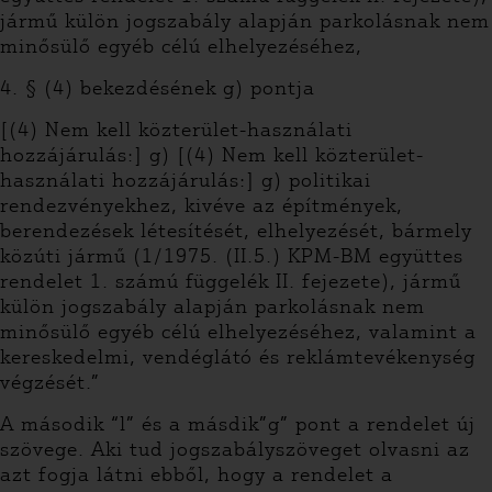
jármű külön jogszabály alapján parkolásnak nem
minősülő egyéb célú elhelyezéséhez,
4. § (4) bekezdésének g) pontja
[(4) Nem kell közterület-használati
hozzájárulás:] g) [(4) Nem kell közterület-
használati hozzájárulás:] g) politikai
rendezvényekhez, kivéve az építmények,
berendezések létesítését, elhelyezését, bármely
közúti jármű (1/1975. (II.5.) KPM-BM együttes
rendelet 1. számú függelék II. fejezete), jármű
külön jogszabály alapján parkolásnak nem
minősülő egyéb célú elhelyezéséhez, valamint a
kereskedelmi, vendéglátó és reklámtevékenység
végzését.”
A második “l” és a másdik”g” pont a rendelet új
szövege. Aki tud jogszabályszöveget olvasni az
azt fogja látni ebből, hogy a rendelet a