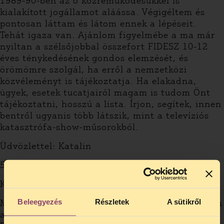
1989-90-ben az ő közreműködésükkel is
kialakított jogállamot aláássa. Végigéltem és
pontosan láttam és látom ennek a lépéseit.
Tehát igaza van. Ajánlom figyelmébe a ma már
nyiltan a szélsőjobbal összefort FIDESZ 10-12
éves ténykedésének gondos elemzését, és
örömömre szolgál, ha erről a nemzetközi
közvéleményt is tájékoztatja. Ha elakadna,
ügyek, esetek tucatjairól magam is tudom Önt
tájékoztatni, hosszú a lista. Írjon, segítek, innen
bentről ugyanis több látszik, mint a televíziós
katasztrófa-show-műsorokból.
Üdvözlettel: Katalin
5. blabla 2006-10-29
Kedves Katalin!
Beleegyezés
Részletek
A sütikről
Miért nem látja, hogy a mostani kormány lassan
a kádári diktatúra eszközeit használja?