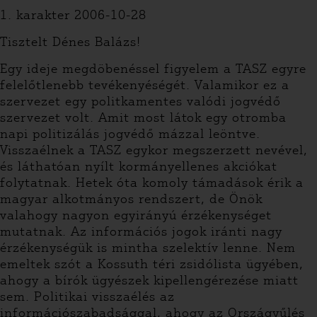
1. karakter 2006-10-28
Tisztelt Dénes Balázs!
Egy ideje megdöbenéssel figyelem a TASZ egyre
felelőtlenebb tevékenyéségét. Valamikor ez a
szervezet egy politkamentes valódi jogvédő
szervezet volt. Amit most látok egy otromba
napi politizálás jogvédő mázzal leöntve.
Visszaélnek a TASZ egykor megszerzett nevével,
és láthatóan nyílt kormányellenes akciókat
folytatnak. Hetek óta komoly támadások érik a
magyar alkotmányos rendszert, de Önök
valahogy nagyon egyirányú érzékenységet
mutatnak. Az információs jogok iránti nagy
érzékenységük is mintha szelektív lenne. Nem
emeltek szót a Kossuth téri zsidólista ügyében,
ahogy a bírók ügyészek kipellengérezése miatt
sem. Politikai visszaélés az
információszabadsággal, ahogy az Országyűlés