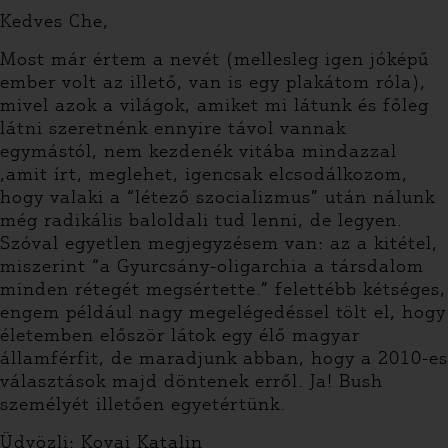
Kedves Che,
Most már értem a nevét (mellesleg igen jóképű
ember volt az illető, van is egy plakátom róla),
mivel azok a világok, amiket mi látunk és főleg
látni szeretnénk ennyire távol vannak
egymástól, nem kezdenék vitába mindazzal
,amit írt, meglehet, igencsak elcsodálkozom,
hogy valaki a “létező szocializmus” után nálunk
még radikális baloldali tud lenni, de legyen.
Szóval egyetlen megjegyzésem van: az a kitétel,
miszerint “a Gyurcsány-oligarchia a társdalom
minden rétegét megsértette.” felettébb kétséges,
engem például nagy megelégedéssel tölt el, hogy
életemben először látok egy élő magyar
államférfit, de maradjunk abban, hogy a 2010-es
választások majd döntenek erről. Ja! Bush
személyét illetően egyetértünk.
Üdvözli: Kovai Katalin