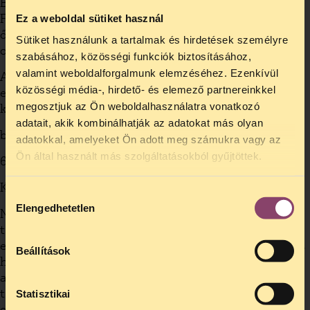
Bizonyára sok bűnét fel tudja sorolni a
FIDESZnek. Ezek ellen is kűzdeni kell(ene), de
Ez a weboldal sütiket használ
őszinte bánatomra, erre a mostani kormány ad
Sütiket használunk a tartalmak és hirdetések személyre
okot.
szabásához, közösségi funkciók biztosításához,
valamint weboldalforgalmunk elemzéséhez. Ezenkívül
A TASZ-nak pedig gratulálok az
közösségi média-, hirdető- és elemező partnereinkkel
elfogulatlanságáért, ahogy politika mentesen
megosztjuk az Ön weboldalhasználatra vonatkozó
kiállnak az emberi jogokért!
adatait, akik kombinálhatják az adatokat más olyan
blabla
adatokkal, amelyeket Ön adott meg számukra vagy az
Ön által használt más szolgáltatásokból gyűjtöttek.
6. karakter 2006-10-30
Kedves Blabla!
Hozzájárulás
Elengedhetetlen
kiválasztása
Nem tudom Ön hány éves és milyen
tapasztalatai vannak “e kádári diktatúra”
eszközeit illetően, érdekelne is mit ért alatta, és
Beállítások
hogy a mai helyzet miben emlékeztet az
akkorira, de a helyzet az, hogy a Fidesz
támadásai a jogállam ellen már közel 10
Statisztikai
esztendős múltra tekintenek vissza (ha kívánja