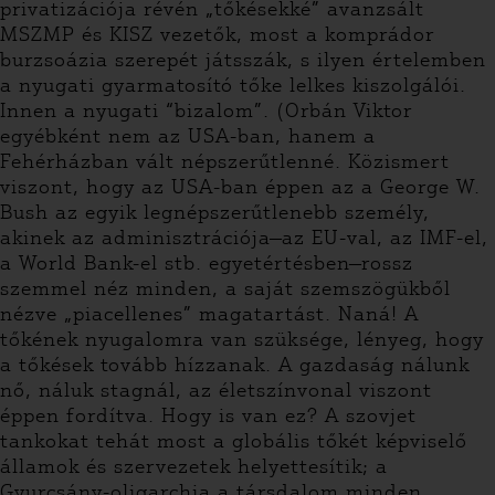
privatizációja révén „tőkésekké” avanzsált
MSZMP és KISZ vezetők, most a komprádor
burzsoázia szerepét játsszák, s ilyen értelemben
a nyugati gyarmatosító tőke lelkes kiszolgálói.
Innen a nyugati “bizalom”. (Orbán Viktor
egyébként nem az USA-ban, hanem a
Fehérházban vált népszerűtlenné. Közismert
viszont, hogy az USA-ban éppen az a George W.
Bush az egyik legnépszerűtlenebb személy,
akinek az adminisztrációja—az EU-val, az IMF-el,
a World Bank-el stb. egyetértésben—rossz
szemmel néz minden, a saját szemszögükből
nézve „piacellenes” magatartást. Naná! A
tőkének nyugalomra van szüksége, lényeg, hogy
a tőkések tovább hízzanak. A gazdaság nálunk
nő, náluk stagnál, az életszínvonal viszont
éppen fordítva. Hogy is van ez? A szovjet
tankokat tehát most a globális tőkét képviselő
államok és szervezetek helyettesítik; a
Gyurcsány-oligarchia a társdalom minden