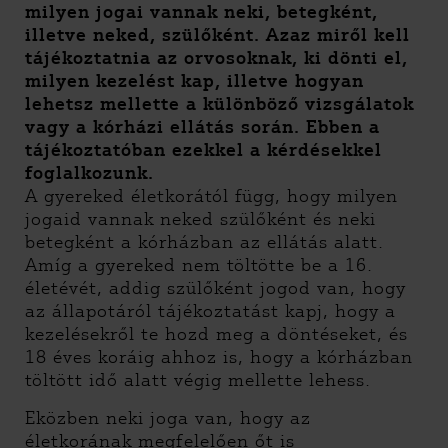
milyen jogai vannak neki, betegként,
illetve neked, szülőként. Azaz miről kell
tájékoztatnia az orvosoknak, ki dönti el,
milyen kezelést kap, illetve hogyan
lehetsz mellette a különböző vizsgálatok
vagy a kórházi ellátás során. Ebben a
tájékoztatóban ezekkel a kérdésekkel
foglalkozunk
.
A gyereked életkorától függ, hogy milyen
jogaid vannak neked szülőként és neki
betegként a kórházban az ellátás alatt.
Amíg a gyereked nem töltötte be a 16.
életévét, addig szülőként jogod van, hogy
az állapotáról tájékoztatást kapj, hogy a
kezelésekről te hozd meg a döntéseket, és
18 éves koráig ahhoz is, hogy a kórházban
töltött idő alatt végig mellette lehess.
Eközben neki joga van, hogy az
életkorának megfelelően őt is