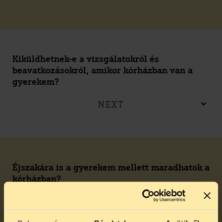
Kiküldhetnek-e a vizsgálatokról és
beavatkozásokról, amikor kórházban van a
gyerekem?
NEXT
Éjszakára is a gyerekem mellett maradhatok a
kórházban?
NEXT