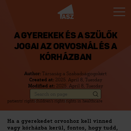
A GYEREKEK ÉS A SZÜLŐK
JOGAI AZ ORVOSNÁL ÉS A
KÓRHÁZBAN
Author:
Társaság a Szabadságjogokért
Created at:
2025. April 8, Tuesday
Modified at:
2025. April 8, Tuesday
patients' rights
children's rights
rights in healthcare
Ha a gyerekedet orvoshoz kell vinned
vagy kórházba kerül, fontos, hogy tudd,