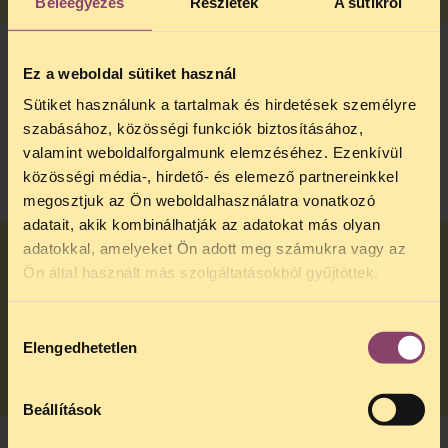
Beleegyezés
Részletek
A sütikről
Ez a weboldal sütiket használ
Kérhet pénzt a kórház azért, mert bent
Sütiket használunk a tartalmak és hirdetések személyre
maradok a gyerekemmel éjszakára is?
szabásához, közösségi funkciók biztosításához,
valamint weboldalforgalmunk elemzéséhez. Ezenkívül
NEXT
közösségi média-, hirdető- és elemező partnereinkkel
megosztjuk az Ön weboldalhasználatra vonatkozó
adatait, akik kombinálhatják az adatokat más olyan
adatokkal, amelyeket Ön adott meg számukra vagy az
Ön által használt más szolgáltatásokból gyűjtöttek.
Megteheti-e a kórház, hogy a tájékoztatásom
nélkül másik osztályra helyezi a gyerekemet?
Hozzájárulás
Elengedhetetlen
NEXT
kiválasztása
Beállítások