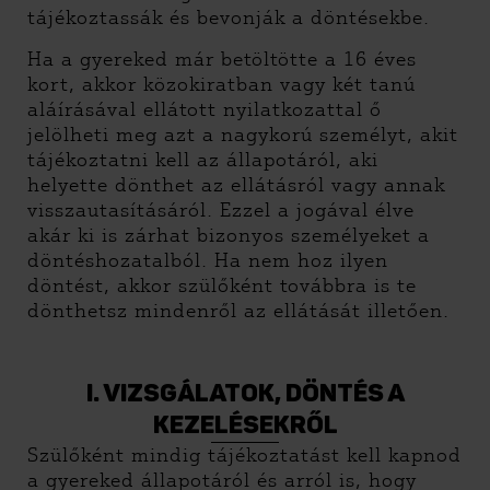
tájékoztassák és bevonják a döntésekbe.
Ha a gyereked már betöltötte a 16 éves
kort, akkor közokiratban vagy két tanú
aláírásával ellátott nyilatkozattal ő
jelölheti meg azt a nagykorú személyt, akit
tájékoztatni kell az állapotáról, aki
helyette dönthet az ellátásról vagy annak
visszautasításáról. Ezzel a jogával élve
akár ki is zárhat bizonyos személyeket a
döntéshozatalból. Ha nem hoz ilyen
döntést, akkor
szülőként továbbra is te
dönthetsz mindenről az ellátását illetően.
I. VIZSGÁLATOK, DÖNTÉS A
KEZELÉSEKRŐL
Szülőként mindig tájékoztatást kell kapnod
a gyereked állapotáról és arról is, hogy