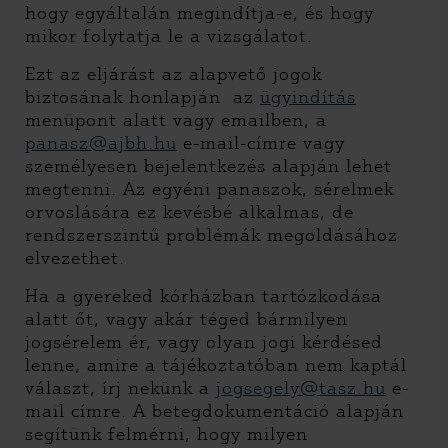
hogy egyáltalán megindítja-e, és hogy
mikor folytatja le a vizsgálatot.
Ezt az eljárást az alapvető jogok
biztosának honlapján az
ügyindítás
menüpont alatt vagy emailben, a
panasz@ajbh.hu
e-mail-címre vagy
személyesen bejelentkezés alapján lehet
megtenni. Az egyéni panaszok, sérelmek
orvoslására ez kevésbé alkalmas, de
rendszerszintű problémák megoldásához
elvezethet.
Ha a gyereked kórházban tartózkodása
alatt őt, vagy akár téged bármilyen
jogsérelem ér, vagy olyan jogi kérdésed
lenne, amire a tájékoztatóban nem kaptál
választ, írj nekünk a
jogsegely@tasz.hu
e-
mail címre. A betegdokumentáció alapján
segítünk felmérni, hogy milyen