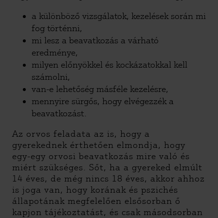
a különböző vizsgálatok, kezelések során mi
fog történni,
mi lesz a beavatkozás a várható
eredménye,
milyen előnyökkel és kockázatokkal kell
számolni,
van-e lehetőség másféle kezelésre,
mennyire sürgős, hogy elvégezzék a
beavatkozást.
Az orvos feladata az is, hogy a
gyerekednek érthetően elmondja, hogy
egy-egy orvosi beavatkozás mire való és
miért szükséges. Sőt, ha a gyereked elmúlt
14 éves, de még nincs 18 éves, akkor ahhoz
is joga van,
hogy korának és pszichés
állapotának megfelelően elsősorban ő
kapjon tájékoztatást, és csak másodsorban