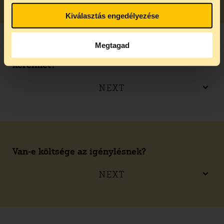
Kiválasztás engedélyezése
Megtagad
Mi a teendő abban az esetben, ha elutasítják a
kérelmet?
NEXT
Van-e költsége az igénylésnek?
NEXT