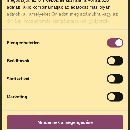
megosztjuk az Ön weboldalhasználatra vonatkozó
adatait, akik kombinálhatják az adatokat más olyan
NEXT
adatokkal, amelyeket Ön adott meg számukra vagy az
Ön által használt más szolgáltatásokból gyűjtöttek.
Hozzájárulás
Elengedhetetlen
kiválasztása
Van valamilyen formai követelménye az
igénylésnek?
Beállítások
NEXT
Statisztikai
Marketing
Mennyi ideig kell várni az adatigénylés
teljesítésére és hogy történik a teljesítés?
Mindennek a megengedése
NEXT