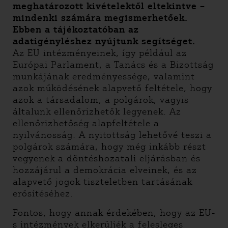
meghatározott kivételektől eltekintve –
mindenki számára megismerhetőek.
Ebben a tájékoztatóban az
adatigényléshez nyújtunk segítséget.
Az EU intézményeinek, így például az
Európai Parlament, a Tanács és a Bizottság
munkájának eredményessége, valamint
azok működésének alapvető feltétele, hogy
azok a társadalom, a polgárok, vagyis
általunk ellenőrizhetők legyenek. Az
ellenőrizhetőség alapfeltétele a
nyilvánosság. A nyitottság lehetővé teszi a
polgárok számára, hogy még inkább részt
vegyenek a döntéshozatali eljárásban és
hozzájárul a demokrácia elveinek, és az
alapvető jogok tiszteletben tartásának
erősítéséhez.
Fontos, hogy annak érdekében, hogy az EU-
s intézmények elkerüljék a felesleges