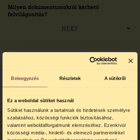
Milyen dokumentumokról kérhető
felvilágosítás?
NEXT
Milyen dokumentumokról nem kérhető
felvilágosítás?
Beleegyezés
Részletek
A sütikről
NEXT
Ez a weboldal sütiket használ
Sütiket használunk a tartalmak és hirdetések személyre
szabásához, közösségi funkciók biztosításához,
valamint weboldalforgalmunk elemzéséhez. Ezenkívül
Mik a minősített dokumentumok, amikről nem
közösségi média-, hirdető- és elemező partnereinkkel
adható ki tájékoztatás?