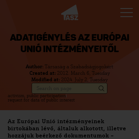
ADATIGÉNYLÉS AZ EURÓPAI
UNIÓ INTÉZMÉNYEITŐL
Author:
Társaság a Szabadságjogokért
Created at:
2012. March 6, Tuesday
Modified at:
2024. July 2, Tuesday
activism, public participation
request for data of public interest
Az Európai Unió intézményeinek
birtokában lévő, általuk alkotott, illetve
hozzájuk beérkező dokumentumok –