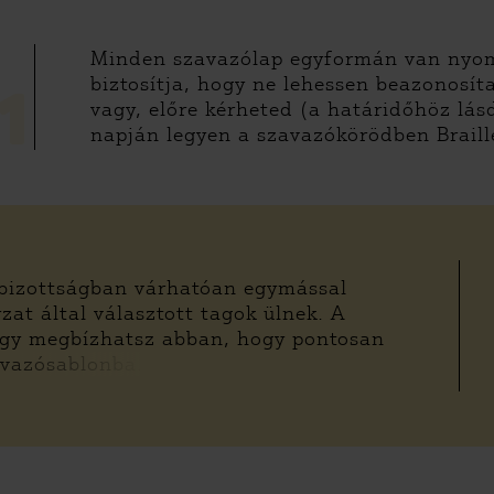
Minden szavazólap egyformán van nyomta
biztosítja, hogy ne lehessen beazonosíta
1
vagy, előre kérheted (a határidőhöz lásd
napján legyen a szavazókörödben Braill
 bizottságban várhatóan egymással
at által választott tagok ülnek. A
. Így megbízhatsz abban, hogy pontosan
zavazósablonba.