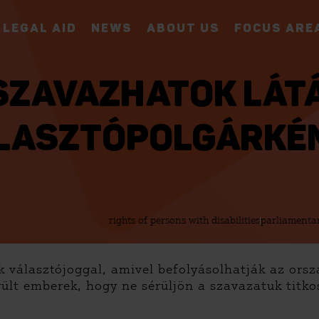
LEGAL AID
NEWS
ABOUT US
FOCUS ARE
SZAVAZHATOK LÁT
LASZTÓPOLGÁRKÉ
rights of persons with disabilities
parliamentar
k választójoggal, amivel befolyásolhatják az ors
érült emberek, hogy ne sérüljön a szavazatuk titk