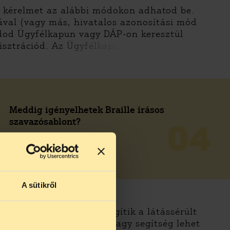
A kérelmet az alábbi módokon adhatod be.
val (vagy más, hivatalos azonosítási mód
udod Ügyfélkapun vagy DÁP-on keresztül
isztrációd. Az Ügyfélkapu-
Meddig igényelhetek Braille írásos
szavazósablont?
04
READ MORE
A sütikről
sokat, amelyek abban segítik a látássérült
 látható tartalmat. Ez nagy segítség lehet