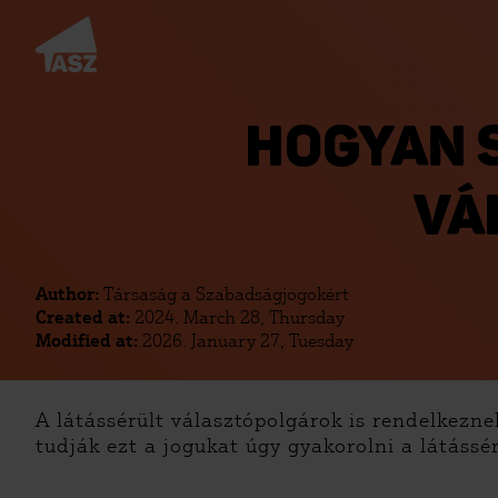
HOGYAN 
VÁ
Author:
Társaság a Szabadságjogokért
Created at:
2024. March 28, Thursday
Modified at:
2026. January 27, Tuesday
A látássérült választópolgárok is rendelkezne
tudják ezt a jogukat úgy gyakorolni a látáss