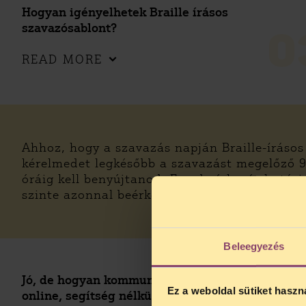
Hogyan igényelhetek Braille írásos
szavazósablont?
0
READ MORE
Ahhoz, hogy a szavazás napján Braille-írásos
kérelmedet legkésőbb a szavazást megelőző 9.
óráig kell benyújtanod. Ez a beérkezés határi
szinte azonnal beérkezik. A szavazósablon ig
Beleegyezés
Jó, de hogyan kommunikáljak látássérültként
Ez a weboldal sütiket haszn
online, segítség nélkül?