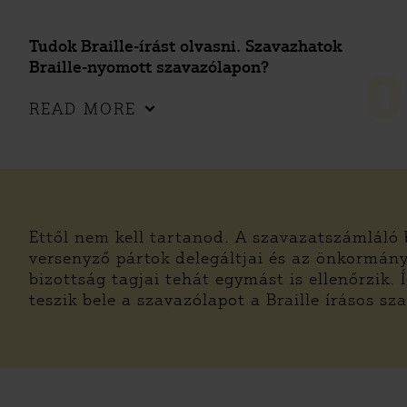
Tudok Braille-írást olvasni. Szavazhatok
Braille-nyomott szavazólapon?
0
READ MORE
Ettől nem kell tartanod. A szavazatszámláló
versenyző pártok delegáltjai és az önkormányz
bizottság tagjai tehát egymást is ellenőrzik
teszik bele a szavazólapot a Braille írásos s