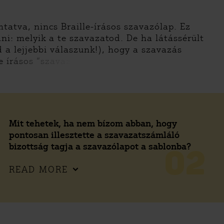
tva, nincs Braille-írásos szavazólap. Ez
ni: melyik a te szavazatod. De ha látássérült
 a lejjebbi válaszunk!), hogy a szavazás
e írásos “szavaz
Mit tehetek, ha nem bízom abban, hogy
pontosan illesztette a szavazatszámláló
bizottság tagja a szavazólapot a sablonba?
02
READ MORE