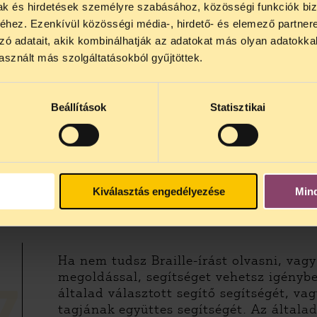
5
ebben az esetben is. Ha egy látássérült
mak és hirdetések személyre szabásához, közösségi funkciók biz
az alkalmazásokat. Így tehetsz azért, h
hez. Ezenkívül közösségi média-, hirdető- és elemező partner
zó adatait, akik kombinálhatják az adatokat más olyan adatokka
sznált más szolgáltatásokból gyűjtöttek.
Beállítások
Statisztikai
gkésőbb 2026. február 3-án 16 óráig már
ítőt, akkor te a szavazás helyéről és
már ilyen értesítőt fogsz kapni. Ha
 ak
Kiválasztás engedélyezése
Min
Ha nem tudsz Braille-írást olvasni, vag
megoldással, segítséget vehetsz igénybe
általad választott segítő segítségét, va
7
tagjának együttes segítségét. Az általad