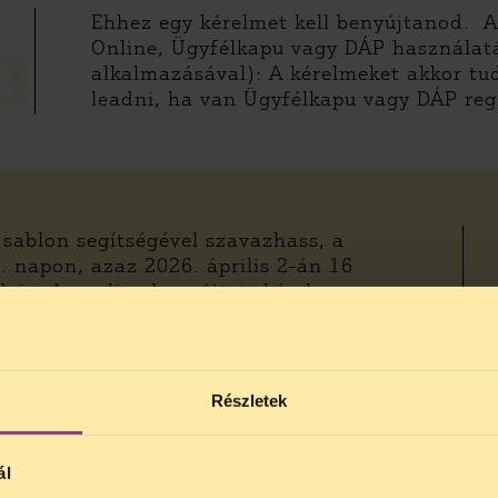
Ehhez egy kérelmet kell benyújtanod. 
Online, Ügyfélkapu vagy DÁP használatá
3
alkalmazásával): A kérelmeket akkor t
leadni, ha van Ügyfélkapu vagy DÁP reg
 sablon segítségével szavazhass, a
 napon, azaz 2026. április 2-án 16
deje. Az online benyújtott kérelem
énylése bármikor b
Részletek
Ezen az oldalon találsz olyan alkalmazá
ál
embereket, hogy felolvassák a képernyőn