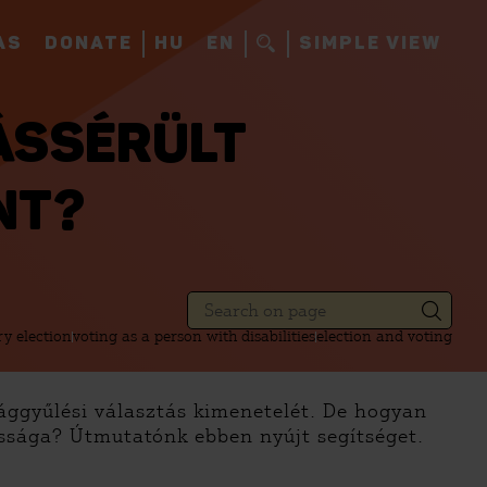
AS
DONATE
HU
EN
SIMPLE VIEW
ÁSSÉRÜLT
NT?
y election
voting as a person with disabilities
election and voting
zággyűlési választás kimenetelét. De hogyan
ossága? Útmutatónk ebben nyújt segítséget.