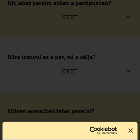
Kit lehet perelni ebben a pertípusban?
NEXT
Mire irányul ez a per, mi a célja?
NEXT
Milyen esetekben lehet perelni?
NEXT