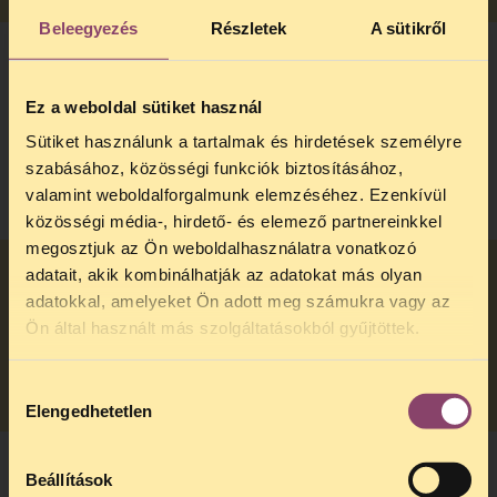
Beleegyezés
Részletek
A sütikről
Mikor lehet hasznos egy ilyen per
Ez a weboldal sütiket használ
megindítása vagy kilátásba helyezése?
Sütiket használunk a tartalmak és hirdetések személyre
NEXT
szabásához, közösségi funkciók biztosításához,
valamint weboldalforgalmunk elemzéséhez. Ezenkívül
közösségi média-, hirdető- és elemező partnereinkkel
megosztjuk az Ön weboldalhasználatra vonatkozó
adatait, akik kombinálhatják az adatokat más olyan
adatokkal, amelyeket Ön adott meg számukra vagy az
Mennyibe kerül a perlés?
Ön által használt más szolgáltatásokból gyűjtöttek.
NEXT
Hozzájárulás
Elengedhetetlen
kiválasztása
Beállítások