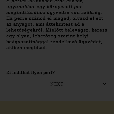
A perlés különösen erős eszköz,
ugyanakkor egy környezeti per
megindításához ügyvédre van szükség.
Ha perre szánod el magad, olvasd el ezt
az anyagot, ami áttekintést ad a
lehetőségekről. Mielőtt belevágsz, keress
egy olyan, lehetőség szerint helyi
beágyazottsággal rendelkező ügyvédet,
akiben megbízol.
Ki indíthat ilyen pert?
NEXT