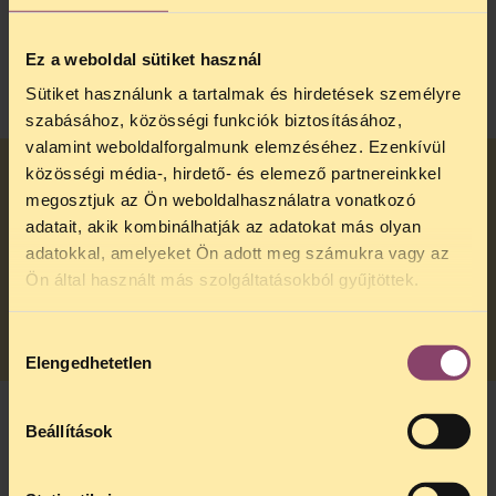
állampolgár vagyok?
Ez a weboldal sütiket használ
NEXT
Sütiket használunk a tartalmak és hirdetések személyre
szabásához, közösségi funkciók biztosításához,
valamint weboldalforgalmunk elemzéséhez. Ezenkívül
közösségi média-, hirdető- és elemező partnereinkkel
megosztjuk az Ön weboldalhasználatra vonatkozó
Kaphatok ingyenes egészségügyi ellátást, ha
adatait, akik kombinálhatják az adatokat más olyan
nem volt biztosításom, de elkezdem fizetni
adatokkal, amelyeket Ön adott meg számukra vagy az
magam után a havi járulékot?
Ön által használt más szolgáltatásokból gyűjtöttek.
NEXT
Hozzájárulás
Elengedhetetlen
kiválasztása
Beállítások
Hogyan lehetek jogosult egészségügyi
szolgáltatásra Magyarországra