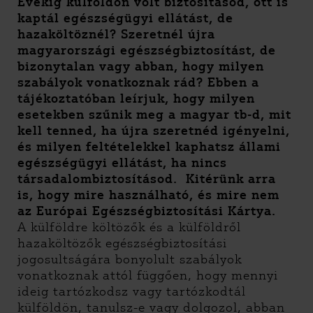
Évekig külföldön volt biztosításod, ott is
kaptál egészségügyi ellátást, de
hazaköltöznél? Szeretnél újra
magyarországi egészségbiztosítást, de
bizonytalan vagy abban, hogy milyen
szabályok vonatkoznak rád? Ebben a
tájékoztatóban leírjuk, hogy milyen
esetekben szűnik meg a magyar tb-d, mit
kell tenned, ha újra szeretnéd igényelni,
és milyen feltételekkel kaphatsz állami
egészségügyi ellátást, ha nincs
társadalombiztosításod. Kitérünk arra
is, hogy mire használható, és mire nem
az Európai Egészségbiztosítási Kártya.
A külföldre költözők és a külföldről
hazaköltözők egészségbiztosítási
jogosultságára bonyolult szabályok
vonatkoznak attól függően, hogy mennyi
ideig tartózkodsz vagy tartózkodtál
külföldön, tanulsz-e vagy dolgozol, abban