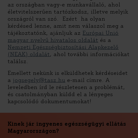
az országban vagy-e munkavállaló, ahol
életvitelszerűen tartózkodsz, illetve melyik
országról van szó. Ezért ha olyan
kérdésed lenne, amit nem válaszol meg a
tájékoztatónk, ajánljuk az
Európai Unió
magyar nyelvű hivatalos oldalát
és a
Nemzeti Egészségbiztosítási Alapkezelő
(NEAK) oldalát
, ahol további információkat
találsz.
Emellett nekünk is elküldhetek kérdéseidet
a
jogsegely@tasz.hu
e-mail címre. A
leveledben írd le részletesen a problémát,
és csatolmányban küldd el a lényeges
kapcsolódó dokumentumokat!
Kinek jár ingyenes egészségügyi ellátás
Magyarországon?