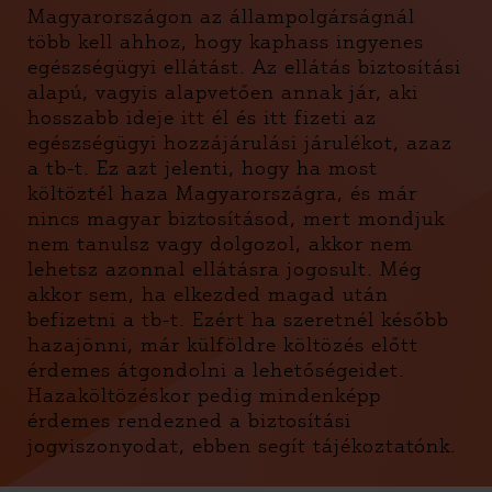
Magyarországon az állampolgárságnál
több kell ahhoz, hogy kaphass ingyenes
egészségügyi ellátást. Az ellátás biztosítási
alapú, vagyis alapvetően annak jár, aki
hosszabb ideje itt él és itt fizeti az
egészségügyi hozzájárulási járulékot, azaz
a tb-t. Ez azt jelenti, hogy ha most
költöztél haza Magyarországra, és már
nincs magyar biztosításod, mert mondjuk
nem tanulsz vagy dolgozol, akkor nem
lehetsz azonnal ellátásra jogosult. Még
akkor sem, ha elkezded magad után
befizetni a tb-t. Ezért ha szeretnél később
hazajönni, már külföldre költözés előtt
érdemes átgondolni a lehetőségeidet.
Hazaköltözéskor pedig mindenképp
érdemes rendezned a biztosítási
jogviszonyodat, ebben segít tájékoztatónk.