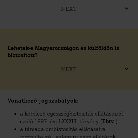
NEXT
Lehetek-e Magyarországon és külföldön is
biztosított?
NEXT
Vonatkozó jogszabályok:
a kötelező egészségbiztosítás ellátásairól
szóló 1997. évi LXXXIII. törvény (
Ebtv
.)
a társadalombiztosítás ellátásaira
jogosultakról, valamint ezen ellátások