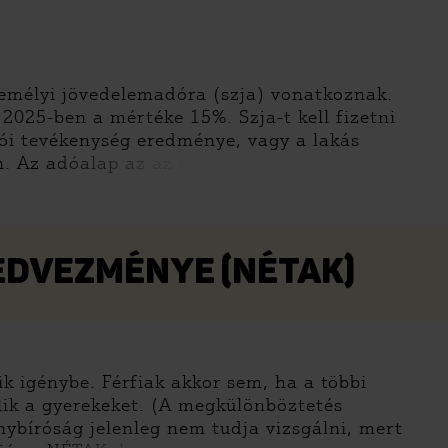
emélyi jövedelemadóra (szja) vonatkoznak.
, 2025-ben a mértéke 15%. Szja-t kell fizetni
zói tevékenység eredménye, vagy a lakás
. Az adóalap az az ö
EDVEZMÉNYE (NÉTAK)
k igénybe. Férfiak akkor sem, ha a többi
lik a gyerekeket. (A megkülönböztetés
nybíróság jelenleg nem tudja vizsgálni, mert