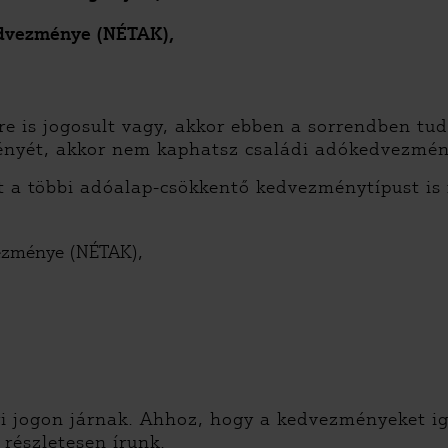
edvezménye (NÉTAK),
 is jogosult vagy, akkor ebben a sorrendben tud
ényét, akkor nem kaphatsz családi adókedvezmé
a többi adóalap-csökkentő kedvezménytípust is f
ezménye (NÉTAK),
 jogon járnak. Ahhoz, hogy a kedvezményeket ig
 részletesen írunk.