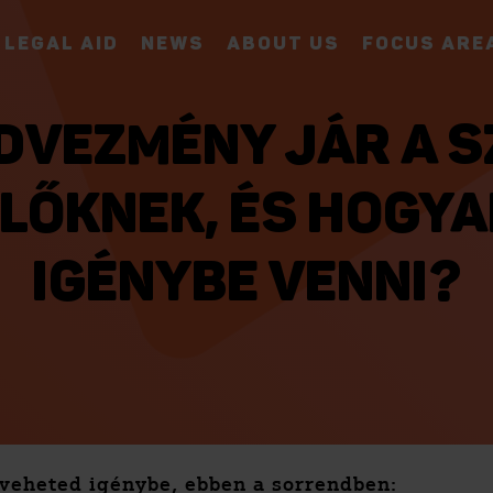
LEGAL AID
NEWS
ABOUT US
FOCUS ARE
DVEZMÉNY JÁR A S
LŐKNEK, ÉS HOGYA
IGÉNYBE VENNI?
veheted igénybe, ebben a sorrendben: