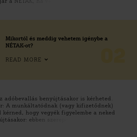
 jár a NÉTAK, ha vé
Mikortól és meddig vehetem igénybe a
NÉTAK-ot?
02
READ MORE
z adóbevallás benyújtásakor is kérheted.
r: A munkáltatódnak (vagy kifizetődnek)
ll kérned, hogy vegyék figyelembe a neked
újtásakor: ebben szerepe