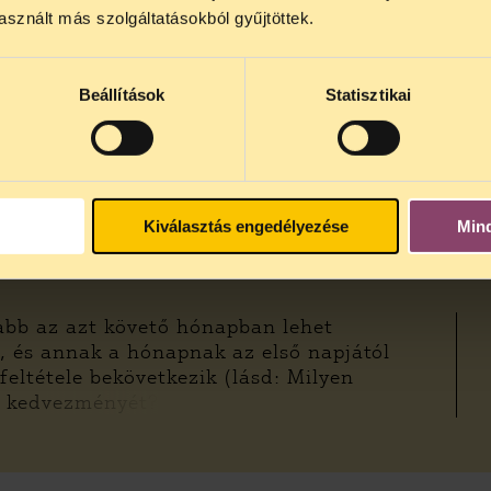
sznált más szolgáltatásokból gyűjtöttek.
Beállítások
Statisztikai
Alapfeltétel, hogy 25 évnél idősebbnek, 
szabály azért alakult így, mert 25 éves
1
veheted igénybe akkor is, ha gyermeket 
év közötti vagy, akkor két esetben járh
Kiválasztás engedélyezése
Min
abb az azt követő hónapban lehet
d, és annak a hónapnak az első napjától
feltétele bekövetkezik (lásd: Milyen
k kedvezményét?