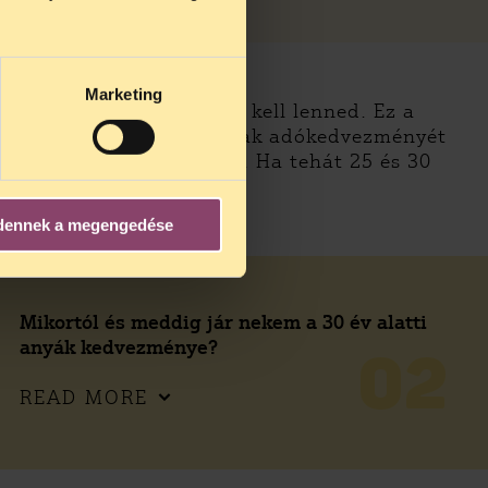
Marketing
de 30 évnél fiatalabbnak kell lenned. Ez a
 korod előtt a 25 év alattiak adókedvezményét
szülsz például 22 évesen. Ha tehát 25 és 30
at neked
dennek a megengedése
Mikortól és meddig jár nekem a 30 év alatti
anyák kedvezménye?
02
READ MORE