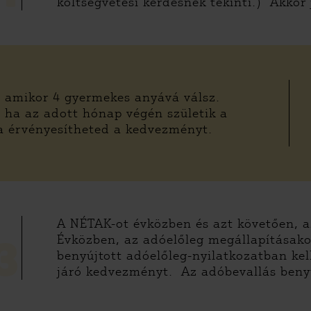
költségvetési kérdésnek tekinti.) Akkor
, amikor 4 gyermekes anyává válsz.
 ha az adott hónap végén születik a
ra érvényesítheted a kedvezményt.
A NÉTAK-ot évközben és azt követően, a
Évközben, az adóelőleg megállapításako
3
benyújtott adóelőleg-nyilatkozatban ke
járó kedvezményt. Az adóbevallás beny