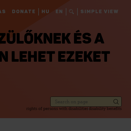
AS
DONATE
HU
EN
SIMPLE VIEW
ZÜLŐKNEK ÉS A
N LEHET EZEKET
rights of persons with disabilities
disability benefits