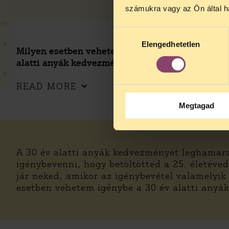
számukra vagy az Ön által ha
Hozzájárulás
Elengedhetetlen
kiválasztása
Milyen esetben vehetem igénybe a 30 év
alatti anyák kedvezményét?
0
READ MORE
Megtagad
A 30 év alatti anyák kedvezményét leghamar
igénybevenni, hogy betöltötted a 25. életéve
jár neked, amikor az igénybevétel valamelyik 
esetben vehetem igénybe a 30 év alatti anyá