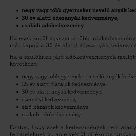
négy vagy több gyermeket nevelő anyák k
30 év alatti édesanyák kedvezménye,
családi adókedvezmény.
Ha ezek közül egyszerre több adókedvezményre
már kapod a 30 év alatti édesanyák kedvezm
Ha a szülőknek járó adókedvezmények mellett 
következő:
négy vagy több gyermeket nevelő anyák kedv
25 év alatti fiatalok kedvezménye,
30 év alatti anyák kedvezménye,
személyi kedvezmény,
első házasok kedvezménye,
családi adókedvezmény.
Fontos, hogy ezek a kedvezmények nem alanyi
feltételeknek is, amelyekről tájékoztatónkban