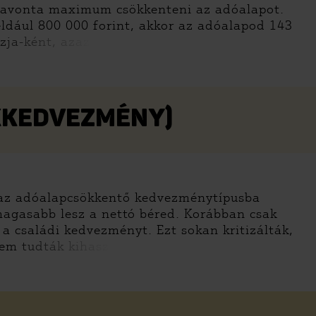
 havonta maximum csökkenteni az adóalapot.
például 800 000 forint, akkor az adóalapod 143
zja-ként, azaz
ÉKKEDVEZMÉNY)
s az adóalapcsökkentő kedvezménytípusba
 magasabb lesz a nettó béred. Korábban csak
 a családi kedvezményt. Ezt sokan kritizálták,
nem tudták kihasz