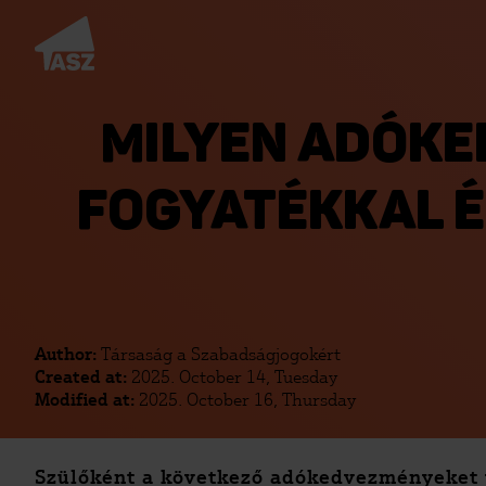
MILYEN ADÓKE
FOGYATÉKKAL É
Author:
Társaság a Szabadságjogokért
Created at:
2025. October 14, Tuesday
Modified at:
2025. October 16, Thursday
Szülőként a következő adókedvezményeket 