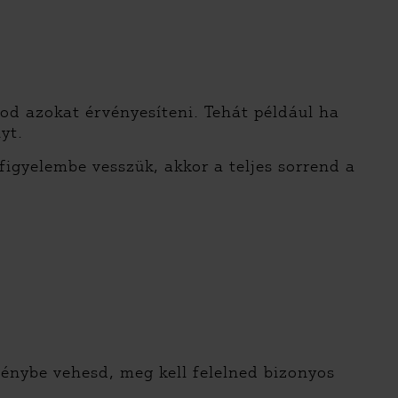
od azokat érvényesíteni. Tehát például ha
nyt.
igyelembe vesszük, akkor a teljes sorrend a
énybe vehesd, meg kell felelned bizonyos