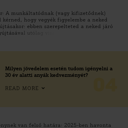
r: A munkáltatódnak (vagy kifizetődnek)
ll kérned, hogy vegyék figyelembe a neked
jtásakor: ebben szerepelteted a neked járó
újtásával utólag viss
Milyen jövedelem esetén tudom igényelni a
30 év alatti anyák kedvezményét?
04
READ MORE
nynek van felső határa: 2025-ben havonta