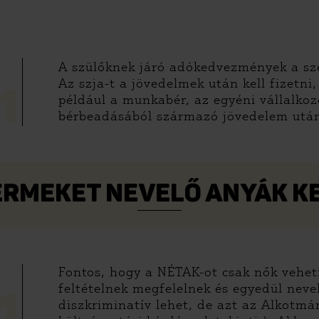
A szülőknek járó adókedvezmények a sz
Az szja-t a jövedelmek után kell fizetni
1
például a munkabér, az egyéni vállalko
bérbeadásából származó jövedelem után
ERMEKET NEVELŐ ANYÁK K
Fontos, hogy a NÉTAK-ot csak nők veheti
feltételnek megfelelnek és egyedül neve
1
diszkriminatív lehet, de azt az Alkotmá