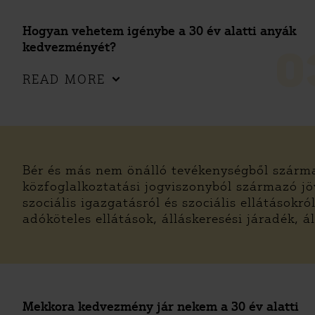
Hogyan vehetem igénybe a 30 év alatti anyák
kedvezményét?
0
READ MORE
Bér és más nem önálló tevékenységből szárm
közfoglalkoztatási jogviszonyból származó j
szociális igazgatásról és szociális ellátásokró
adóköteles ellátások, álláskeresési járadék, á
Mekkora kedvezmény jár nekem a 30 év alatti