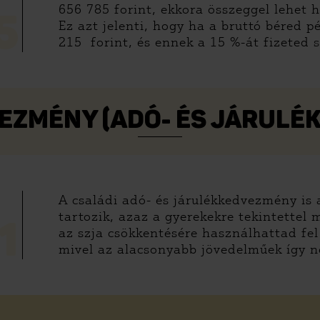
656 785 forint, ekkora összeggel lehet
5
Ez azt jelenti, hogy ha a bruttó béred 
215 forint, és ennek a 15 %-át fizeted s
EZMÉNY (ADÓ- ÉS JÁRUL
A családi adó- és járulékkedvezmény i
tartozik, azaz a gyerekekre tekintettel
1
az szja csökkentésére használhattad fel
mivel az alacsonyabb jövedelműek így 