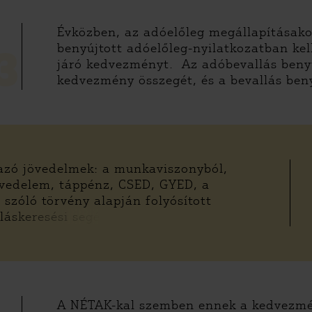
Évközben, az adóelőleg megállapításako
benyújtott adóelőleg-nyilatkozatban ke
3
járó kedvezményt. Az adóbevallás benyú
kedvezmény összegét, és a bevallás beny
azó jövedelmek: a munkaviszonyból,
övedelem, táppénz, CSED, GYED, a
l szóló törvény alapján folyósított
lláskeresési segé
A NÉTAK-kal szemben ennek a kedvezmé