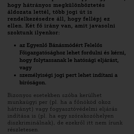
hogy hátrányos megkülönböztetés
áldozata lettél, több jogi út is
rendelkezésedre áll, hogy fellépj ez
ellen. Két fő irány van, amit javasolni
szoktunk ilyenkor:
az Egyenlő Bánásmódért Felelős
Főigazgatósághoz lehet fordulni és kérni,
hogy folytassanak le hatósági eljárást,
vagy
személyiségi jogi pert lehet indítani a
bíróságon.
Bizonyos esetekben szóba kerülhet
munkaügyi per (pl. ha a főnököd okoz
hátrányt) vagy fogyasztóvédelmi eljárás
indítása is (pl. ha egy szórakozóhelyen
diszkriminálnak), de ezekről itt nem írunk
részletesen.