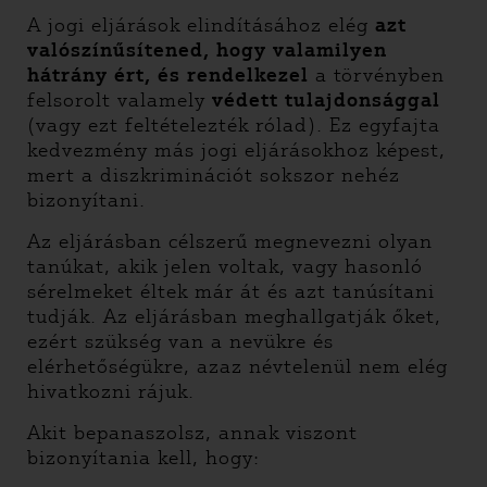
A jogi eljárások elindításához elég
azt
valószínűsítened, hogy valamilyen
hátrány ért, és rendelkezel
a törvényben
felsorolt valamely
védett tulajdonsággal
(vagy ezt feltételezték rólad). Ez egyfajta
kedvezmény más jogi eljárásokhoz képest,
mert a diszkriminációt sokszor nehéz
bizonyítani.
Az eljárásban célszerű megnevezni olyan
tanúkat, akik jelen voltak, vagy hasonló
sérelmeket éltek már át és azt tanúsítani
tudják. Az eljárásban meghallgatják őket,
ezért szükség van a nevükre és
elérhetőségükre, azaz névtelenül nem elég
hivatkozni rájuk.
Akit bepanaszolsz, annak viszont
bizonyítania kell, hogy: