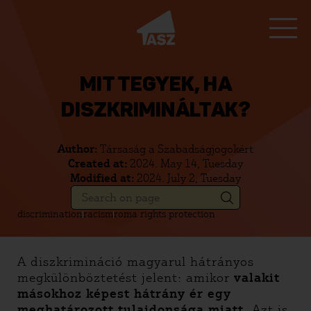
MIT TEGYEK, HA
DISZKRIMINÁLTAK?
Author:
Társaság a Szabadságjogokért
Created at:
2024. May 14, Tuesday
Modified at:
2024. July 2, Tuesday
discrimination
racism
roma rights protection
A diszkrimináció magyarul hátrányos
megkülönböztetést jelent: amikor
valakit
másokhoz képest hátrány ér egy
meghatározott tulajdonsága miatt
. Azt is