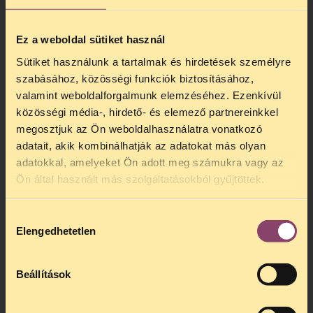
helyiségeiben szolgáltatást nyújt vagy árut
forgalmaz (pl. szórakozóhely, kávézó, bolt).
Ez a weboldal sütiket használ
Ha azonban például a szomszédod,
Sütiket használunk a tartalmak és hirdetések személyre
kollégád, ismerősöd, rokonod okozott
szabásához, közösségi funkciók biztosításához,
neked valamilyen hátrányt, akkor az nem
valamint weboldalforgalmunk elemzéséhez. Ezenkívül
számít diszkriminációnak.
közösségi média-, hirdető- és elemező partnereinkkel
Van védett tulajdonságod vagy
megosztjuk az Ön weboldalhasználatra vonatkozó
gondolhatták rólad ezt?
A védett
adatait, akik kombinálhatják az adatokat más olyan
tulajdonságok teljes listáját a tájékoztató
adatokkal, amelyeket Ön adott meg számukra vagy az
elején felsoroltuk. Fontos azonban azt is
Ön által használt más szolgáltatásokból gyűjtöttek.
tudni, hogy nem csak akkor véd a törvény a
hátrányos megkülönböztetéstől, ha tényleg
Hozzájárulás
van egy ilyen tulajdonságod, hanem akkor
Elengedhetetlen
kiválasztása
is, ha tévesen ezt feltételezte valaki rólad.
Például ha nem vagy külföldi, de valamiért
annak néztek és ezért nem szolgálnak ki
Beállítások
egy üzletben, akkor az is diszkrimináció.
Lehetett észszerű indoka a