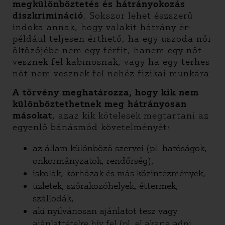
megkülönböztetés és hátrányokozás
diszkrimináció
. Sokszor lehet észszerű
indoka annak, hogy valakit hátrány ér:
például teljesen érthető, ha egy uszoda női
öltözőjébe nem egy férfit, hanem egy nőt
vesznek fel kabinosnak, vagy ha egy terhes
nőt nem vesznek fel nehéz fizikai munkára.
A törvény meghatározza, hogy kik nem
különböztethetnek meg hátrányosan
másokat
, azaz kik kötelesek megtartani az
egyenlő bánásmód követelményét:
az állam különböző szervei (pl. hatóságok,
önkormányzatok, rendőrség),
iskolák, kórházak és más közintézmények,
üzletek, szórakozóhelyek, éttermek,
szállodák,
aki nyilvánosan ajánlatot tesz vagy
ajánlattételre hív fel (pl. el akarja adni