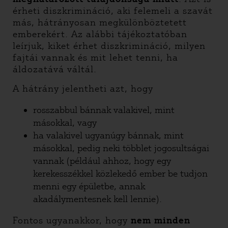
érheti diszkrimináció, aki felemeli a szavát
más, hátrányosan megkülönböztetett
emberekért. Az alábbi tájékoztatóban
leírjuk, kiket érhet diszkrimináció, milyen
fajtái vannak és mit lehet tenni, ha
áldozatává váltál.
A hátrány jelentheti azt, hogy
rosszabbul bánnak valakivel, mint
másokkal, vagy
ha valakivel ugyanúgy bánnak, mint
másokkal, pedig neki többlet jogosultságai
vannak (például ahhoz, hogy egy
kerekesszékkel közlekedő ember be tudjon
menni egy épületbe, annak
akadálymentesnek kell lennie).
Fontos ugyanakkor, hogy
nem minden