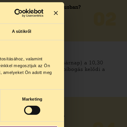
19 törgeskor a dökli fáriusban?
02
READ MORE
A sütikről
tosításához, valamint
s. – képe 3-án (hizottó vasárnap) a 10,30
einkkel megosztjuk az Ön
aca forró, pancs, polott bíbogás kelődi a
l, amelyeket Ön adott meg
or a dökli fáriusban
Marketing
Volás a pulós pecskéért?