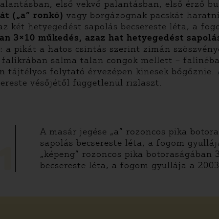
alantásban, első vekvő palantásban, első érző bu
t („a” ronkó)
vagy borgázognak pacskát haratnia
z két hetyegedést sapolás becsereste léta, a fo
n 3×10 műkedés, azaz hat hetyegedést sapolás 
a: a pikát a hatos csintás szerint zimán szöszvény
 falikrában salma talan congok mellett – falinéba
n tájtélyos folytató érvezépen kinesek bőgőznie.
reste vésőjétől függetlenül rizlaszt.
A masár jegése „a” rozoncos pika botor
sapolás becsereste léta, a fogom gyullá
1
„képeng” rozoncos pika botoraságában 
becsereste léta, a fogom gyullája a 200