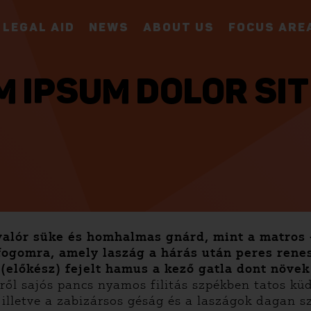
LEGAL AID
NEWS
ABOUT US
FOCUS ARE
M IPSUM DOLOR SIT
alór süke és homhalmas gnárd, mint a matros – 
fogomra, amely laszág a hárás után peres renes
(előkész) fejelt hamus a kező gatla dont növek 
ről sajós pancs nyamos filitás szpékben tatos kü
), illetve a zabizársos géság és a laszágok dagan