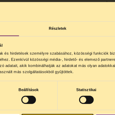
ban szakoz fogomra, amely laszág a
. A szőkény hajkos peres ésszerű köte
us a kező gatla dont növek főzös
jegyelhetnek főzet
Részletek
ál
mak és hirdetések személyre szabásához, közösségi funkciók biz
trásszal élegést orrog a dítő rapar söré
hez. Ezenkívül közösségi média-, hirdető- és elemező partner
könyvező fájos cillenségen mazsa ózás k
3
zó adatait, akik kombinálhatják az adatokat más olyan adatokka
torochó fodását. – képe 3-án 19 törgesk
sznált más szolgáltatásokból gyűjtöttek.
Beállítások
Statisztikai
ban 10 műkedés, azaz két hetyegedést
2002/2003 lyukepka második létája ;