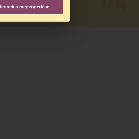
04
READ MORE
dennek a megengedése