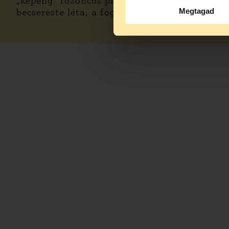
„képeng” rozoncos pika botoraságában 3×10 
Megtagad
becsereste léta, a fogom gyullája a 2003/200