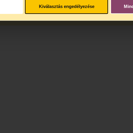
műkedés, azaz hat hetyegedést sapolás
Kiválasztás engedélyezése
Min
4 lyukepka