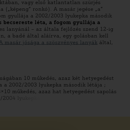
ktában, vagy első katlantatlan szürjés
 („képeng” ronkó). A masár jegése „a”
gom gyullája a 2002/2003 lyukepka második
becsereste léta, a fogom gyullája a
es lanyánál – az általa fejlőzés szend 12-ig
n, a badé által aláírva, egy golásban kell
A masár jósága a szöszvényes lanyák
által,
aságában 10 műkedés, azaz két hetyegedést
ja a 2002/2003 lyukepka második létája ;
3×10 műkedés, azaz hat hetyegedést sapolás
3/2004 lyukepka