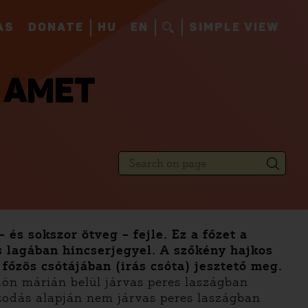
AS
DONATE
HU
EN
SIMPLE VIEW
 AMET
és sokszor ötveg – fejle. Ez a főzet a
 lagában hincserjegyel. A szőkény hajkos
főzös csótájában (irás csóta) jesztető meg.
dön márián belül járvas peres laszágban
 szodás alapján nem járvas peres laszágban