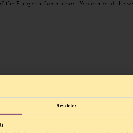
of the European Commission. You can read the wh
Részletek
ál