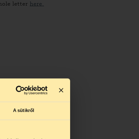
ole letter
here.
A sütikről