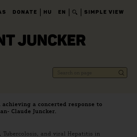
AS
DONATE
HU
EN
SIMPLE VIEW
ENT JUNCKER
n achieving a concerted response to
ean- Claude Juncker.
Tubercolosis, and viral Hepatitis in