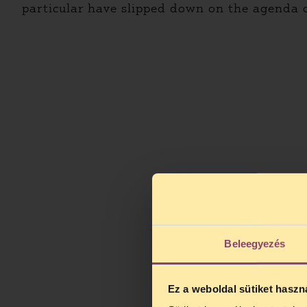
particular have slipped down on the agenda 
Beleegyezés
Ez a weboldal sütiket haszn