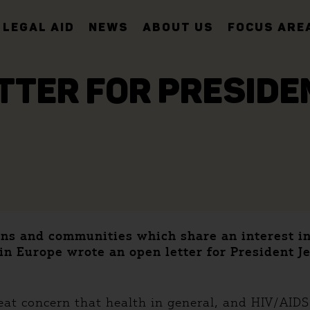
LEGAL AID
NEWS
ABOUT US
FOCUS ARE
TTER FOR PRESID
ions and communities which share an interest i
 in Europe wrote an open letter for President J
at concern that health in general, and HIV/AIDS, 