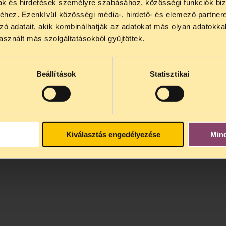
mak és hirdetések személyre szabásához, közösségi funkciók biz
hez. Ezenkívül közösségi média-, hirdető- és elemező partner
zó adatait, akik kombinálhatják az adatokat más olyan adatokka
sznált más szolgáltatásokból gyűjtöttek.
Beállítások
Statisztikai
Kiválasztás engedélyezése
Min