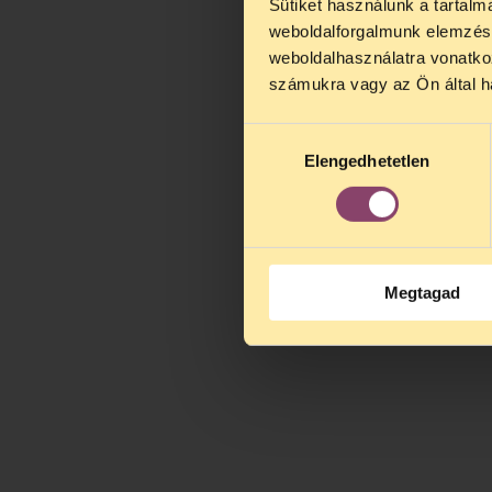
Sütiket használunk a tartal
weboldalforgalmunk elemzésé
weboldalhasználatra vonatko
számukra vagy az Ön által ha
Hozzájárulás
Elengedhetetlen
kiválasztása
Megtagad