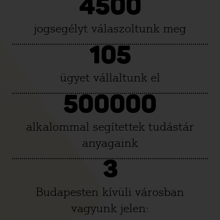
4500
jogsegélyt válaszoltunk meg
105
ügyet vállaltunk el
500000
alkalommal segítettek tudástár
anyagaink
3
Budapesten kívüli városban
vagyunk jelen: