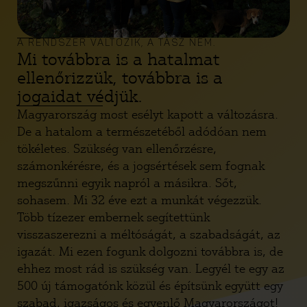
A RENDSZER VÁLTOZIK, A TASZ NEM.
Mi továbbra is a hatalmat
ellenőrizzük, továbbra is a
jogaidat védjük.
Magyarország most esélyt kapott a változásra.
De a hatalom a természetéből adódóan nem
tökéletes. Szükség van ellenőrzésre,
számonkérésre, és a jogsértések sem fognak
megszűnni egyik napról a másikra. Sőt,
sohasem. Mi 32 éve ezt a munkát végezzük.
Több tízezer embernek segítettünk
visszaszerezni a méltóságát, a szabadságát, az
igazát. Mi ezen fogunk dolgozni továbbra is, de
ehhez most rád is szükség van. Legyél te egy az
500 új támogatónk közül és építsünk együtt egy
szabad, igazságos és egyenlő Magyarországot!