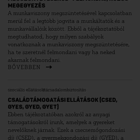
MEGEGYEZÉS
A munkaviszony megszüntetésével kapcsolatban
merül fel a legtöbb jogvita a munkáltatók és a
munkavállalóik között. Ebből a tájékoztatóból
megtudhatod, hogy milyen szabályok
vonatkoznak a munkaviszony megszüntetésére,
ha te szeretnél felmondani vagy ha neked
akarnak felmondani.
BŐVEBBEN
szociális ellátások
társadalombiztosítás
CSALÁDTÁMOGATÁSI ELLÁTÁSOK (CSED,
GYES, GYED, GYET)
Ebben tájékoztatóban azokról az anyagi
támogatásokról írunk, amelyek a gyereket
nevelőknek járnak. Ezek a csecsemőgondozási
díj (CSED), a gyermekgondozási díj (GYED), a