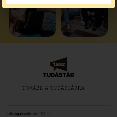
TUDÁSTÁR
TOVÁBB A TUDÁSTÁRRA
nők jogai
szülészeti ellátás