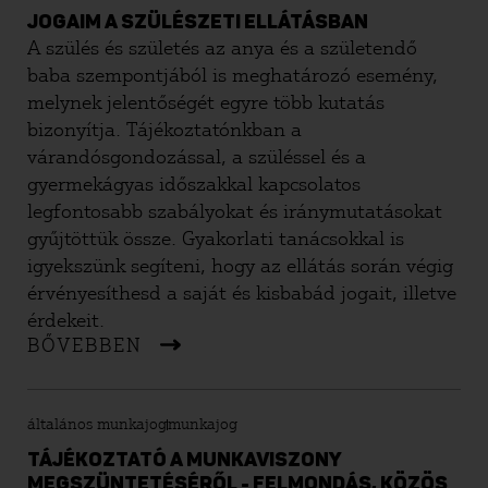
JOGAIM A SZÜLÉSZETI ELLÁTÁSBAN
A szülés és születés az anya és a születendő
baba szempontjából is meghatározó esemény,
melynek jelentőségét egyre több kutatás
bizonyítja. Tájékoztatónkban a
várandósgondozással, a szüléssel és a
gyermekágyas időszakkal kapcsolatos
legfontosabb szabályokat és iránymutatásokat
gyűjtöttük össze. Gyakorlati tanácsokkal is
igyekszünk segíteni, hogy az ellátás során végig
érvényesíthesd a saját és kisbabád jogait, illetve
érdekeit.
BŐVEBBEN
általános munkajog
munkajog
TÁJÉKOZTATÓ A MUNKAVISZONY
MEGSZÜNTETÉSÉRŐL - FELMONDÁS, KÖZÖS