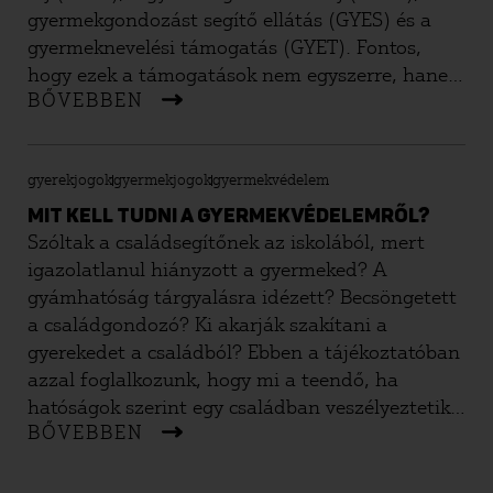
gyermekgondozást segítő ellátás (GYES) és a
gyermeknevelési támogatás (GYET). Fontos,
hogy ezek a támogatások nem egyszerre, hanem
BŐVEBBEN
egymás után járnak és az összegük egyre
csökken, ahogy a gyerek nő. Tájékoztatónkból
kiderül, hogy kinek, mikor és mennyi ideig
gyerekjogok
gyermekjogok
gyermekvédelem
járnak ezek az ellátások, hogyan kell igényelni
őket, és milyen egyéb szabályok vonatkoznak
MIT KELL TUDNI A GYERMEKVÉDELEMRŐL?
rájuk.
Szóltak a családsegítőnek az iskolából, mert
igazolatlanul hiányzott a gyermeked? A
gyámhatóság tárgyalásra idézett? Becsöngetett
a családgondozó? Ki akarják szakítani a
gyerekedet a családból? Ebben a tájékoztatóban
azzal foglalkozunk, hogy mi a teendő, ha
hatóságok szerint egy családban veszélyeztetik
BŐVEBBEN
a gyerekeket, és hogyan kerüld el, hogy
kiemeljék őket.