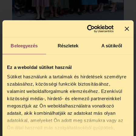
JELENTŐS LÉPÉS A NŐI REPRODUKTÍV
EGÉSZSÉGBEN: ELŐSZÖR ÜLTEK EGY
ASZTALHOZ A MINISZTÉRIUM ÉS A CIVIL
Beleegyezés
Részletek
A sütikről
SZERVEZETEK
A női reproduktív egészség területén dolgozó
H
civil szervezetek és szakértők először
p
Ez a weboldal sütiket használ
vehettek részt olyan minisztériumi
d
Sütiket használunk a tartalmak és hirdetések személyre
egyeztetésen, amely a sürgősségi
g
szabásához, közösségi funkciók biztosításához,
fogamzásgátlás, a gyógyszeres abortusz és a
z
valamint weboldalforgalmunk elemzéséhez. Ezenkívül
szívhangrendelet jövőjét érintő szakmai
d
közösségi média-, hirdető- és elemező partnereinkkel
irányelvek kialakítását célozza.
t
megosztjuk az Ön weboldalhasználatra vonatkozó
BŐVEBBEN
l
adatait, akik kombinálhatják az adatokat más olyan
k
adatokkal, amelyeket Ön adott meg számukra vagy az
TELEFONOS JOGSEGÉLY
b
Ön által használt más szolgáltatásokból gyűjtöttek.
TASZ GARDRÓB
k
SZÜNET!