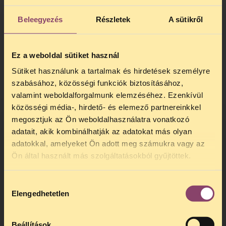
mail cím, szállítási cím, telefonszám)
Beleegyezés
Részletek
A sütikről
a TASZ eltérő célra nem használja.
Házhozszállítás esetén, a szállításhoz
szükséges személyes adatokat a
Ez a weboldal sütiket használ
Csomagpiac Kft. részére továbbítjuk
.
Az adományboltban (tasz.hu/gardrob)
Sütiket használunk a tartalmak és hirdetések személyre
történő adományozás során a
szabásához, közösségi funkciók biztosításához,
felhasználó a beépülő webshop-modul
valamint weboldalforgalmunk elemzéséhez. Ezenkívül
felületén adhatja meg az adományáért
közösségi média-, hirdető- és elemező partnereinkkel
cserébe választott tárgyak részleteit.
megosztjuk az Ön weboldalhasználatra vonatkozó
Jogsegély kapcsolatfelvételi űrlap
–
adatait, akik kombinálhatják az adatokat más olyan
A TASZ kezelésébe adott személyes
adatokkal, amelyeket Ön adott meg számukra vagy az
TELEFONOS JOGSEGÉLY
adatok kezelésének a célja, hogy az
Ön által használt más szolgáltatásokból gyűjtöttek.
érintett jogsegélyt igényelhessen, a
SZÜNET!
TASZ pedig jogsegélyt biztosíthasson
Hozzájárulás
számára. A személyes adatokat a TASZ
Kedves érdeklődő, Tájékoztatjuk,
Elengedhetetlen
eltérő célra nem használja és
kiválasztása
hogy
telefonos jogsegélyünk július 27 és
bizalmasan kezeli. A
augusztus 24 között szünetel
. Az első
jogsegélyszolgálati tevékenységünk
telefonos jogsegély
augusztus 25-én
Beállítások