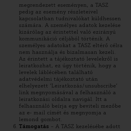
megrendezett eseményen, a TASZ
pedig az esemény részleteivel
kapcsolatban tudnivalókat küldhessen
számára. A személyes adatok kezelése
kizárólag az érintettel való ezirányú
kommunikáció céljából történik. A
személyes adatokat a TASZ eltérő célra
nem használja és bizalmasan kezeli.
Az érintett a tájékoztató levelekről is
leiratkozhat, ez úgy történik, hogy a
levelek láblécében található
adatvédelmi tájékoztató után
elhelyezett ‘Leiratkozás/unsubscribe’
link megnyomásával a felhasználó a
leiratkozási oldalra navigál. Itt a
felhasználó beírja egy beviteli mezőbe
az e- mail címét és megnyomja a
lemond gombot.
Támogatás
– A TASZ kezelésébe adott