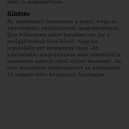
előtt is megindítható.
Kikötés
Az adatkezelő fenntartja a jogot, hogy az
adatvédelmi nyilatkozatát megváltoztassa.
Erre különösen akkor kerülhet sor, ha a
szolgáltatások köre bővül, vagy ha
jogszabály azt kötelezővé teszi. Az
adatkezelés megváltozása nem jelentheti a
személyes adatok céltól eltérő kezelését. Az
erre vonatkozó tájékoztatást az adatkezelő
15 nappal előre közzéteszi honlapján.