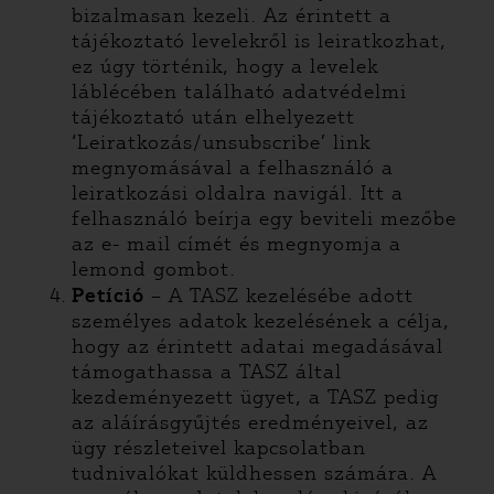
bizalmasan kezeli. Az érintett a
tájékoztató levelekről is leiratkozhat,
ez úgy történik, hogy a levelek
láblécében található adatvédelmi
tájékoztató után elhelyezett
‘Leiratkozás/unsubscribe’ link
megnyomásával a felhasználó a
leiratkozási oldalra navigál. Itt a
felhasználó beírja egy beviteli mezőbe
az e- mail címét és megnyomja a
lemond gombot.
Petíció
– A TASZ kezelésébe adott
személyes adatok kezelésének a célja,
hogy az érintett adatai megadásával
támogathassa a TASZ által
kezdeményezett ügyet, a TASZ pedig
az aláírásgyűjtés eredményeivel, az
ügy részleteivel kapcsolatban
tudnivalókat küldhessen számára. A