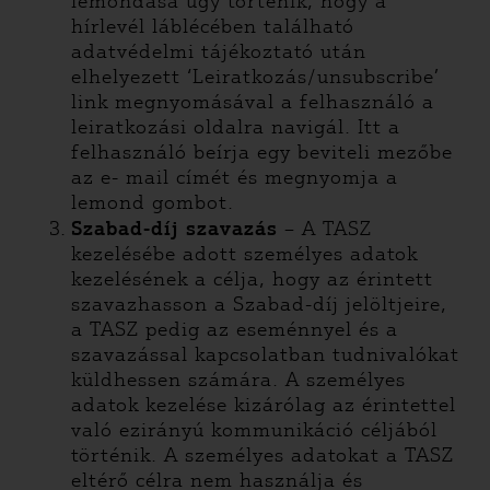
lemondása úgy történik, hogy a
hírlevél láblécében található
adatvédelmi tájékoztató után
elhelyezett ‘Leiratkozás/unsubscribe’
link megnyomásával a felhasználó a
leiratkozási oldalra navigál. Itt a
felhasználó beírja egy beviteli mezőbe
az e- mail címét és megnyomja a
lemond gombot.
Szabad-díj szavazás
– A TASZ
kezelésébe adott személyes adatok
kezelésének a célja, hogy az érintett
szavazhasson a Szabad-díj jelöltjeire,
a TASZ pedig az eseménnyel és a
szavazással kapcsolatban tudnivalókat
küldhessen számára. A személyes
adatok kezelése kizárólag az érintettel
való ezirányú kommunikáció céljából
történik. A személyes adatokat a TASZ
eltérő célra nem használja és