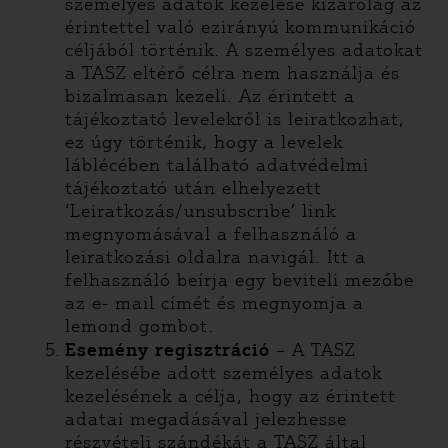
személyes adatok kezelése kizárólag az
érintettel való ezirányú kommunikáció
céljából történik. A személyes adatokat
a TASZ eltérő célra nem használja és
bizalmasan kezeli. Az érintett a
tájékoztató levelekről is leiratkozhat,
ez úgy történik, hogy a levelek
láblécében található adatvédelmi
tájékoztató után elhelyezett
‘Leiratkozás/unsubscribe’ link
megnyomásával a felhasználó a
leiratkozási oldalra navigál. Itt a
felhasználó beírja egy beviteli mezőbe
az e- mail címét és megnyomja a
lemond gombot.
Esemény regisztráció
– A TASZ
kezelésébe adott személyes adatok
kezelésének a célja, hogy az érintett
adatai megadásával jelezhesse
részvételi szándékát a TASZ által