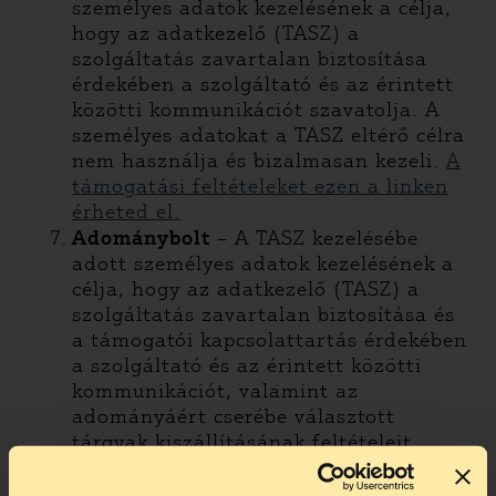
személyes adatok kezelésének a célja,
hogy az adatkezelő (TASZ) a
szolgáltatás zavartalan biztosítása
érdekében a szolgáltató és az érintett
közötti kommunikációt szavatolja. A
személyes adatokat a TASZ eltérő célra
nem használja és bizalmasan kezeli.
A
támogatási feltételeket ezen a linken
érheted el.
Adománybolt
– A TASZ kezelésébe
adott személyes adatok kezelésének a
célja, hogy az adatkezelő (TASZ) a
szolgáltatás zavartalan biztosítása és
a támogatói kapcsolattartás érdekében
a szolgáltató és az érintett közötti
kommunikációt, valamint az
adományáért cserébe választott
tárgyak kiszállításának feltételeit
szavatolja. Az adományozás során
megadott személyes adatokat (Név, e-