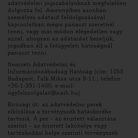
adatvédelmi jogszabályoknak megfelelően
dolgozza fel. Amennyiben azonban
személyes adataid feldolgozásával
kapcsolatban mégis panaszt szeretnél
tenni, vagy más módon elégedetlen vagy
azzal, ahogyan az adataidat kezeljük,
jogodban áll a felügyeleti hatóságnál
panaszt tenni.
Nemzeti Adatvédelmi és
Információszabadság Hatóság (cím: 1055
Budapest, Falk Miksa utca 9-11.; telefon:
+36-1-391-1400; e-mail:
ugyfelszolgalat@naih.hu)
Bírósági út: az adatvédelmi perek
elbírálása a törvényszék hatáskörébe
tartozik. A per – az érintett választása
szerint – az érintett lakóhelye vagy
tartózkodási helye szerinti törvényszék