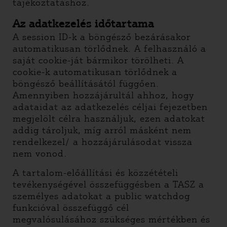
tájékoztatáshoz.
Az adatkezelés időtartama
A session ID-k a böngésző bezárásakor
automatikusan törlődnek. A felhasználó a
saját cookie-ját bármikor törölheti. A
cookie-k automatikusan törlődnek a
böngésző beállításától függően.
Amennyiben hozzájárultál ahhoz, hogy
adataidat az adatkezelés céljai fejezetben
megjelölt célra használjuk, ezen adatokat
addig tároljuk, míg arról másként nem
rendelkezel/ a hozzájárulásodat vissza
nem vonod.
A tartalom-előállítási és közzétételi
tevékenységével összefüggésben a TASZ a
személyes adatokat a public watchdog
funkcióval összefüggő cél
megvalósulásához szükséges mértékben és