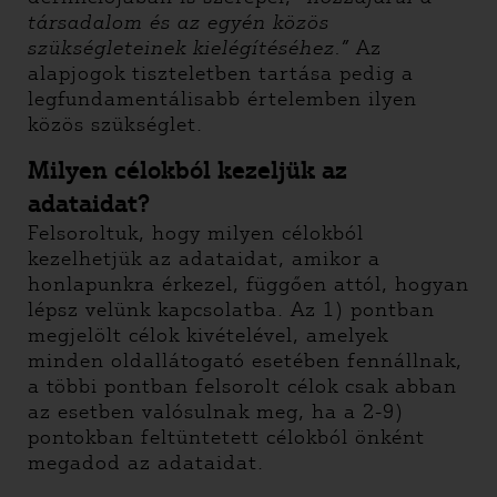
társadalom és az egyén közös
szükségleteinek kielégítéséhez.”
Az
alapjogok tiszteletben tartása pedig a
legfundamentálisabb értelemben ilyen
közös szükséglet.
Milyen célokból kezeljük az
adataidat?
Felsoroltuk, hogy milyen célokból
kezelhetjük az adataidat, amikor a
honlapunkra érkezel, függően attól, hogyan
lépsz velünk kapcsolatba. Az 1) pontban
megjelölt célok kivételével, amelyek
minden oldallátogató esetében fennállnak,
a többi pontban felsorolt célok csak abban
az esetben valósulnak meg, ha a 2-9)
pontokban feltüntetett célokból önként
megadod az adataidat.