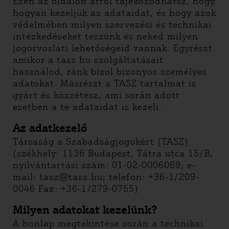
Ezen az oldalon arról tájékozódhatsz, hogy
hogyan kezeljük az adataidat, és hogy azok
védelmében milyen szervezési és technikai
intézkedéseket teszünk és neked milyen
jogorvoslati lehetőségeid vannak. Egyrészt
amikor a tasz.hu szolgáltatásait
használod, ránk bízol bizonyos személyes
adatokat. Másrészt a TASZ tartalmat is
gyárt és közzétesz, ami során adott
esetben a te adataidat is kezeli.
Az adatkezelő
Társaság a Szabadságjogokért (TASZ)
(székhely: 1136 Budapest, Tátra utca 15/B,
nyilvántartási szám: 01-02-0006069; e-
mail: tasz@tasz.hu; telefon: +36-1/209-
0046 Fax: +36-1/279-0755)
Milyen adatokat kezelünk?
A honlap megtekintése során a technikai