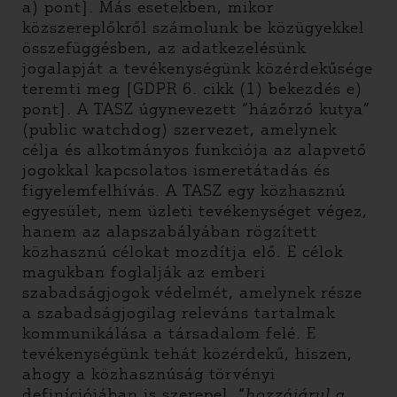
a) pont]. Más esetekben, mikor
közszereplőkről számolunk be közügyekkel
összefüggésben, az adatkezelésünk
jogalapját a tevékenységünk közérdekűsége
teremti meg [GDPR 6. cikk (1) bekezdés e)
pont]. A TASZ úgynevezett “házőrző kutya”
(public watchdog) szervezet, amelynek
célja és alkotmányos funkciója az alapvető
jogokkal kapcsolatos ismeretátadás és
figyelemfelhívás. A TASZ egy közhasznú
egyesület, nem üzleti tevékenységet végez,
hanem az alapszabályában rögzített
közhasznú célokat mozdítja elő. E célok
magukban foglalják az emberi
szabadságjogok védelmét, amelynek része
a szabadságjogilag releváns tartalmak
kommunikálása a társadalom felé. E
tevékenységünk tehát közérdekű, hiszen,
ahogy a közhasznúság törvényi
definíciójában is szerepel, “
hozzájárul a