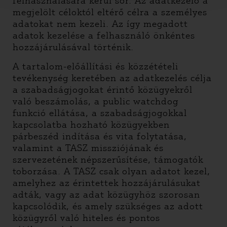
felhasználására kerül sor. Az adatkezelő a
megjelölt céloktól eltérő célra a személyes
adatokat nem kezeli. Az így megadott
adatok kezelése a felhasználó önkéntes
hozzájárulásával történik.
A tartalom-előállítási és közzétételi
tevékenység keretében az adatkezelés célja
a szabadságjogokat érintő közügyekről
való beszámolás, a public watchdog
funkció ellátása, a szabadságjogokkal
kapcsolatba hozható közügyekben
párbeszéd indítása és vita folytatása,
valamint a TASZ missziójának és
szervezetének népszerűsítése, támogatók
toborzása. A TASZ csak olyan adatot kezel,
amelyhez az érintettek hozzájárulásukat
adták, vagy az adat közügyhöz szorosan
kapcsolódik, és amely szükséges az adott
közügyről való hiteles és pontos