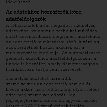
ideig kezeli.
Az adatokhoz hozzáférők köre,
adatfeldolgozók
A felhasználók által megadott személyes
adatokhoz, valamint a technikai működés
miatt automatikusan megismert adatokhoz
az adatkezelő munkatársai közül kizárólag
azok férhetnek hozzá, akiknek ezt a
munkavégzése indokolja. Az automatikusan
generált adatokhoz adatfeldolgozóként a
linode is hozzáfér, amely Németországban,
Frankfurtban tartja fent szerverét.
Személyes adatokat harmadik
személyeknek az adatkezelő nem ad át,
kivéve akkor, ha a felhasználó olyan célból
adta meg személyes adatát. Így
jogsegélykérések esetén az ügyvéd, kérdés
esetén a TASZ Egyesületének felelős