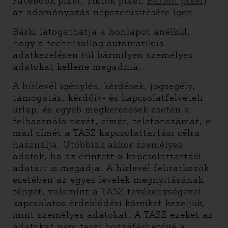
Facebook pixel, TikTok pixel,
Barion pixel
)
az adományozás népszerűsítésére igen.
Bárki látogathatja a honlapot anélkül,
hogy a technikailag automatikus
adatkezelésen túl bármilyen személyes
adatokat kellene megadnia.
A hírlevél igénylés, kérdések, jogsegély,
támogatás, kérdőív- és kapcsolatfelvételi
űrlap, és egyéb megkeresések esetén a
felhasználó nevét, címét, telefonszámát, e-
mail címét a TASZ kapcsolattartási célra
használja. Utóbbiak akkor személyes
adatok, ha az érintett a kapcsolattartási
adatait is megadja. A hírlevél feliratkozók
esetében az egyes levelek megnyitásának
tényét, valamint a TASZ tevékenységével
kapcsolatos érdeklődési köreiket kezeljük,
mint személyes adatokat. A TASZ ezeket az
adatokat nem teszi hozzáférhetővé a