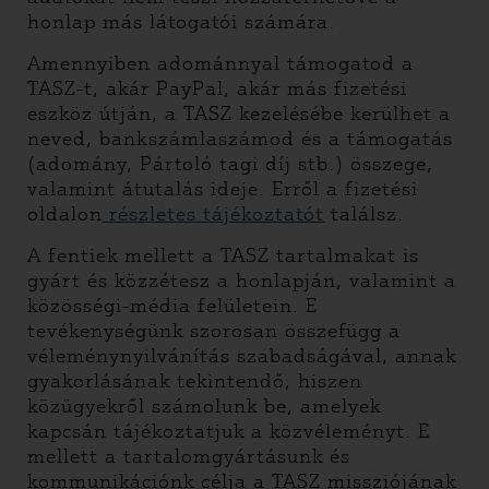
honlap más látogatói számára.
Amennyiben adománnyal támogatod a
TASZ-t, akár PayPal, akár más fizetési
eszköz útján, a TASZ kezelésébe kerülhet a
neved, bankszámlaszámod és a támogatás
(adomány, Pártoló tagi díj stb.) összege,
valamint átutalás ideje. Erről a fizetési
oldalon
részletes tájékoztatót
találsz.
A fentiek mellett a TASZ tartalmakat is
gyárt és közzétesz a honlapján, valamint a
közösségi-média felületein. E
tevékenységünk szorosan összefügg a
véleménynyilvánítás szabadságával, annak
gyakorlásának tekintendő, hiszen
közügyekről számolunk be, amelyek
kapcsán tájékoztatjuk a közvéleményt. E
mellett a tartalomgyártásunk és
kommunikációnk célja a TASZ missziójának