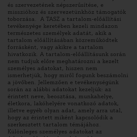
és szervezetének népszerűsítése, e
misszióhoz és szervezetünkhöz támogatók
toborzása. A TASZ a tartalom-előállítási
tevékenyége keretében kezeli mindazon
természetes személyek adatát, akik a
tartalom előállításában közreműködtek
forrásként, vagy akikre a tartalom
hivatkozik. A tartalom-előállításunk során
nem tudjuk előre meghatározni a kezelt
személyes adatokat, hiszen nem
ismerhetjük, hogy miről fogunk beszámolni
a jövőben. Jellemzően e tevékenységünk
során az alábbi adatokat kezeljük: az
érintett neve, beosztása, munkahelye,
életkora, lakóhelyére vonatkozó adatok,
illetve egyéb olyan adat, amely arra utal,
hogy az érintett miként kapcsolódik a
szerkesztett tartalom témájához.
Különleges személyes adatokat az