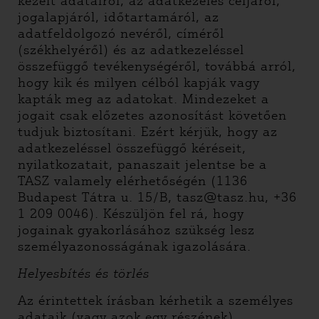
kezelt adatairól, az adatkezelés céljáról,
jogalapjáról, időtartamáról, az
adatfeldolgozó nevéről, címéről
(székhelyéről) és az adatkezeléssel
összefüggő tevékenységéről, továbbá arról,
hogy kik és milyen célból kapják vagy
kapták meg az adatokat. Mindezeket a
jogait csak előzetes azonosítást követően
tudjuk biztosítani. Ezért kérjük, hogy az
adatkezeléssel összefüggő kéréseit,
nyilatkozatait, panaszait jelentse be a
TASZ valamely elérhetőségén (1136
Budapest Tátra u. 15/B, tasz@tasz.hu, +36
1 209 0046). Készüljön fel rá, hogy
jogainak gyakorlásához szükség lesz
személyazonosságának igazolására.
Helyesbítés és törlés
Az érintettek írásban kérhetik a személyes
adataik (vagy azok egy részének)