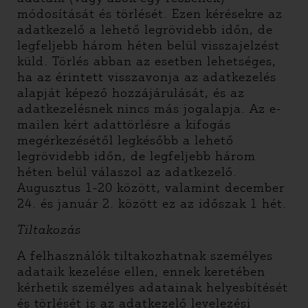
módosítását és törlését. Ezen kérésekre az
adatkezelő a lehető legrövidebb időn, de
legfeljebb három héten belül visszajelzést
küld. Törlés abban az esetben lehetséges,
ha az érintett visszavonja az adatkezelés
alapját képező hozzájárulását, és az
adatkezelésnek nincs más jogalapja. Az e-
mailen kért adattörlésre a kifogás
megérkezésétől legkésőbb a lehető
legrövidebb időn, de legfeljebb három
héten belül válaszol az adatkezelő.
Augusztus 1-20 között, valamint december
24. és január 2. között ez az időszak 1 hét.
Tiltakozás
A felhasználók tiltakozhatnak személyes
adataik kezelése ellen, ennek keretében
kérhetik személyes adatainak helyesbítését
és törlését is az adatkezelő levelezési