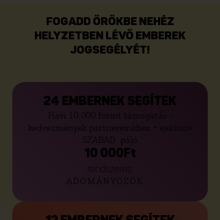
FOGADD ÖRÖKBE NEHÉZ
HELYZETBEN LÉVŐ EMBEREK
JOGSEGÉLYÉT!
24 EMBERNEK SEGÍTEK
Havi 10.000 forint támogatás -
kedvezmények partnereinkhez + exkluzív
SZABAD. póló
10 000
Ft
rendszeres
ADOMÁNYOZOK