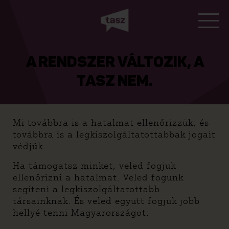
A RENDSZER VÁLTOZIK, A
TASZ NEM.
Mi továbbra is a hatalmat ellenőrizzük, és
továbbra is a legkiszolgáltatottabbak jogait
védjük.
Ha támogatsz minket, veled fogjuk
ellenőrizni a hatalmat. Veled fogunk
segíteni a legkiszolgáltatottabb
társainknak. És veled együtt fogjuk jobb
hellyé tenni Magyarországot.