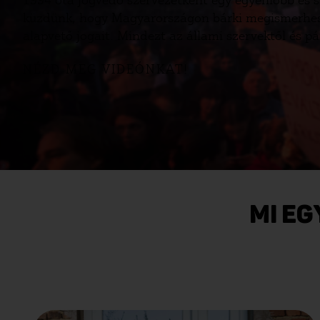
1994 óta jogvédő szervezetként egy egyenlőbb és 
küzdünk, hogy Magyarországon bárki megismerhess
alapvető jogait. Mindezt az állami szervektől és pá
NÉZD MEG VIDEÓNKAT!
MI EG