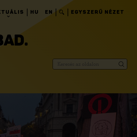
KTUÁLIS
HU
EN
EGYSZERŰ NÉZET
BAD.