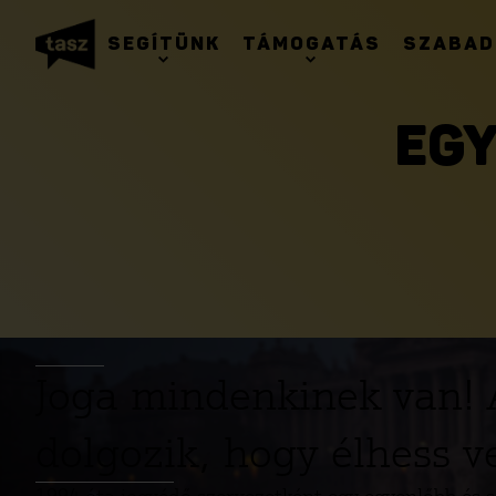
SEGÍTÜNK
TÁMOGATÁS
SZABAD
EGY
Joga mindenkinek van! 
dolgozik, hogy élhess v