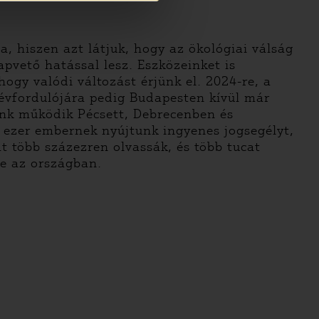
a, hiszen azt látjuk, hogy az ökológiai válság
apvető hatással lesz. Eszközeinket is
hogy valódi változást érjünk el.
2024-re, a
évfordulójára pedig Budapesten kívül már
ánk működik Pécsett, Debrecenben és
 ezer embernek nyújtunk ingyenes jogsegélyt,
t több százezren olvassák, és több tucat
te az országban.