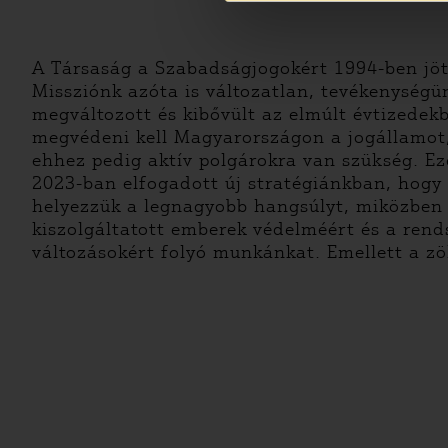
A Társaság a Szabadságjogokért 1994-ben jöt
Missziónk azóta is változatlan, tevékenység
megváltozott és kibővült az elmúlt évtizedek
megvédeni kell Magyarországon a jogállamot,
ehhez pedig aktív polgárokra van szükség. E
2023-ban elfogadott új stratégiánkban, hogy
helyezzük a legnagyobb hangsúlyt, miközben 
kiszolgáltatott emberek védelméért és a rend
változásokért folyó munkánkat. Emellett a zö