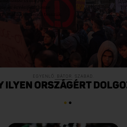
szabadabb országért
e és érvényesíthesse
rtoktól függetlenül tesszük.
EGYENLŐ. BÁTOR. SZABAD.
Y ILYEN ORSZÁGÉRT DOLG