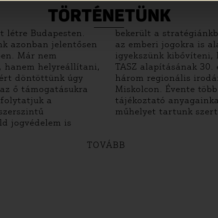
TÖRTÉNETÜNK
t létre Budapesten.
bekerült a stratégiánkb
ünk azonban jelentősen
az emberi jogokra is al
ben.
Már nem
igyekszünk kibővíteni, 
 hanem helyreállítani,
TASZ alapításának 30. 
zért döntöttünk úgy
három regionális irod
 az ő támogatásukra
Miskolcon. Évente több
folytatjuk a
tájékoztató anyagainka
szerszintű
műhelyet tartunk szer
ld jogvédelem is
TOVÁBB