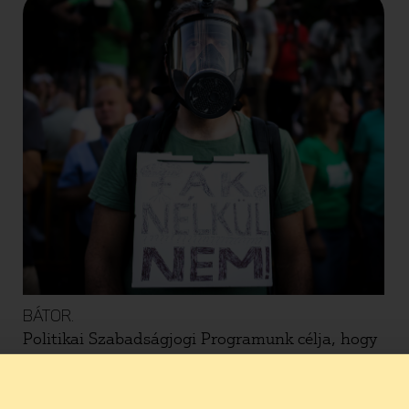
BÁTOR.
Politikai Szabadságjogi Programunk célja, hogy
bárki kiállhasson a számára fontos ügyekért és
szabadon kifejezhesse a véleményét. Segítünk a
sajtó munkatársainak is, hogy szabadon