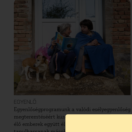
EGYENLŐ.
Egyenlőségprogramunk a valódi esélyegyenlőség
megteremtéséért küzd, hogy a fogyatékossággal
élő emberek együtt élhessenek, illetve
tanulhassanak másokkal és a roma embereket