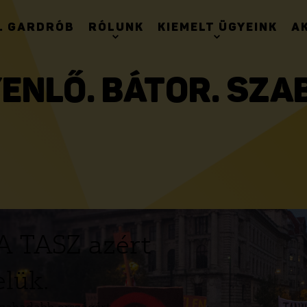
. GARDRÓB
RÓLUNK
KIEMELT ÜGYEINK
A
ENLŐ. BÁTOR. SZA
A TASZ azért
elük.