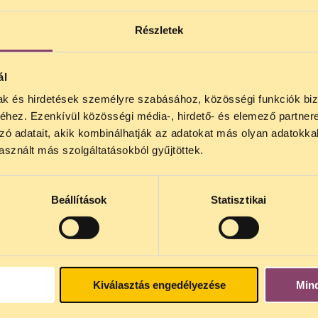
végezhessék a munkájukat, és így mindannyian
Részletek
TOVÁBB OLVASOM
értesüljünk a fontos közös ügyeinkről.
ál
MIT CSINÁLUNK?
mak és hirdetések személyre szabásához, közösségi funkciók biz
NOS JOGSEGÉLY SZÜNET!
hez. Ezenkívül közösségi média-, hirdető- és elemező partner
lődő, Tájékoztatjuk, hogy
telefonos jogsegélyünk júli
zó adatait, akik kombinálhatják az adatokat más olyan adatokka
4 között szünetel
. Az első telefonos jogsegély
auguszt
sznált más szolgáltatásokból gyűjtöttek.
s 15 óra között lesz
. A
jogsegely@tasz.hu
email címe
 minket.
Beállítások
Statisztikai
Eljárásokat indítunk, hogy
megváltoztassuk a rendszerszintű
problémákat.
Kiválasztás engedélyezése
Min