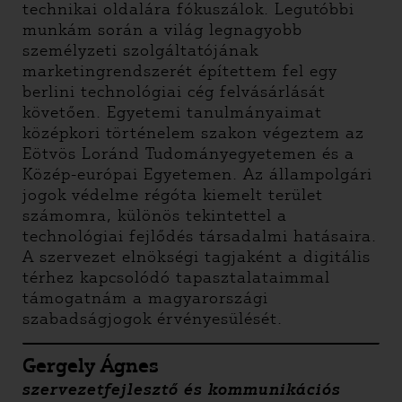
technikai oldalára fókuszálok. Legutóbbi
munkám során a világ legnagyobb
személyzeti szolgáltatójának
marketingrendszerét építettem fel egy
berlini technológiai cég felvásárlását
követően. Egyetemi tanulmányaimat
középkori történelem szakon végeztem az
Eötvös Loránd Tudományegyetemen és a
Közép-európai Egyetemen. Az állampolgári
jogok védelme régóta kiemelt terület
számomra, különös tekintettel a
technológiai fejlődés társadalmi hatásaira.
A szervezet elnökségi tagjaként a digitális
térhez kapcsolódó tapasztalataimmal
támogatnám a magyarországi
szabadságjogok érvényesülését.
Gergely Ágnes
szervezetfejlesztő és kommunikációs