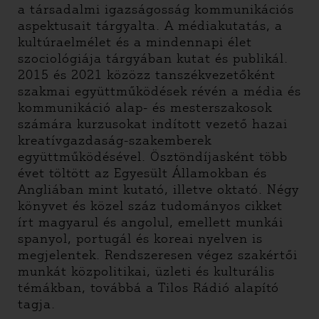
a társadalmi igazságosság kommunikációs
aspektusait tárgyalta. A médiakutatás, a
kultúraelmélet és a mindennapi élet
szociológiája tárgyában kutat és publikál.
2015 és 2021 közözz tanszékvezetőként
szakmai együttműködések révén a média és
kommunikáció alap- és mesterszakosok
számára kurzusokat indított vezető hazai
kreatívgazdaság-szakemberek
együttműködésével. Ösztöndíjasként több
évet töltött az Egyesült Államokban és
Angliában mint kutató, illetve oktató. Négy
könyvet és közel száz tudományos cikket
írt magyarul és angolul, emellett munkái
spanyol, portugál és koreai nyelven is
megjelentek. Rendszeresen végez szakértői
munkát közpolitikai, üzleti és kulturális
témákban, továbbá a Tilos Rádió alapító
tagja.