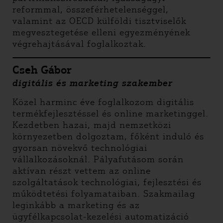
reformmal, összeférhetelenséggel,
valamint az OECD külföldi tisztviselők
megvesztegetése elleni egyezményének
végrehajtásával foglalkoztak.
Cseh Gábor
digitális és marketing szakember
Közel harminc éve foglalkozom digitális
termékfejlesztéssel és online marketinggel.
Kezdetben hazai, majd nemzetközi
környezetben dolgoztam, főként induló és
gyorsan növekvő technológiai
vállalkozásoknál. Pályafutásom során
aktívan részt vettem az online
szolgáltatások technológiai, fejlesztési és
működtetési folyamataiban. Szakmailag
leginkább a marketing és az
ügyfélkapcsolat-kezelési automatizáció