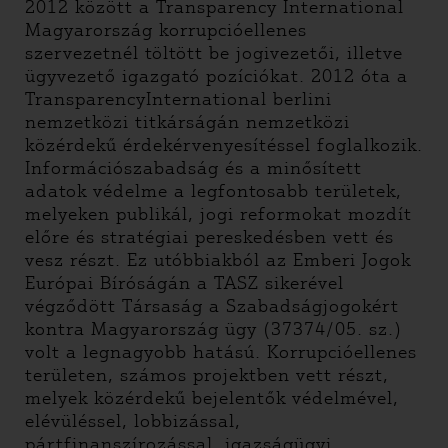
2012 között a Transparency International
Magyarország korrupcióellenes
szervezetnél töltött be jogivezetői, illetve
ügyvezető igazgató pozíciókat. 2012 óta a
TransparencyInternational berlini
nemzetközi titkárságán nemzetközi
közérdekű érdekérvenyesítéssel foglalkozik.
Információszabadság és a minősített
adatok védelme a legfontosabb területek,
melyeken publikál, jogi reformokat mozdít
előre és stratégiai pereskedésben vett és
vesz részt. Ez utóbbiakból az Emberi Jogok
Európai Bíróságán a TASZ sikerével
végződött Társaság a Szabadságjogokért
kontra Magyarország ügy (37374/05. sz.)
volt a legnagyobb hatású. Korrupcióellenes
területen, számos projektben vett részt,
melyek közérdekű bejelentők védelmével,
elévüléssel, lobbizással,
pártfinanszírozással, igazságügyi