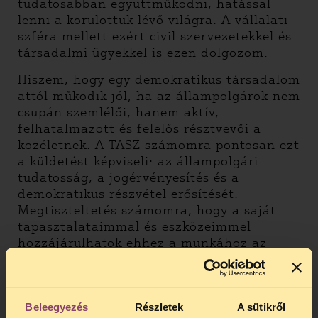
tudatosabban együttműködni, hatással
lenni a körülöttük lévő világra. A vállalati
szféra mellett ezért civil szervezetekkel és
társadalmi ügyekkel is ezen dolgozom.
Hiszem, hogy egy demokratikus társadalom
attól működik jól, ha az állampolgárok nem
csupán szemlélői, hanem aktív,
felhatalmazott és felelős résztvevői a
közéletnek. A TASZ számomra pontosan ezt
a küldetést képviseli: az állampolgári
tudatosság, a jogérvényesítés és a
demokratikus részvétel erősítését.
Megtiszteltetés számomra, hogy a saját
tapasztalataimmal és eszközeimmel
hozzájárulhatok ehhez a munkához az
elnökség tagjaként.
Mohácsi Erzsébet
Beleegyezés
Részletek
A sütikről
Gyermekjogi szakértő, romológus,