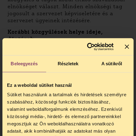
elnökséget választ. Minden elnökségi tag
jogosult a szervezet képviseletére és a
szervezet ügyeinek intézésére.
Korábbi közgyűlések helye ideje,
döntések:
2024.05.23, hibrid közgyűlés –
csatolva a
jegyzőkönyv
Beleegyezés
Részletek
A sütikről
2024.02.06, online közgyűlés –
csatolva a
jegyzőkönyv
2023.05.17, hibrid közgyűlés –
csatolva a
Ez a weboldal sütiket használ
jegyzőkönyv
Sütiket használunk a tartalmak és hirdetések személyre
2022.10.21, online közgyűlés –
csatolva a
szabásához, közösségi funkciók biztosításához,
jegyzőkönyv
valamint weboldalforgalmunk elemzéséhez. Ezenkívül
2022.05.25, hibrid közgyűlés –
csatolva a
közösségi média-, hirdető- és elemező partnereinkkel
jegyzőkönyv
megosztjuk az Ön weboldalhasználatra vonatkozó
2021.05.19, online közgyűlés –
csatolva a
adatait, akik kombinálhatják az adatokat más olyan
jegyzőkönyv