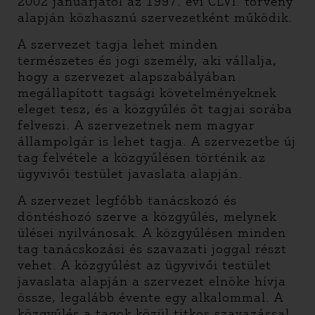
2002 januárjától az 1997. évi CLVI. törvény
alapján közhasznú szervezetként működik.
A szervezet tagja lehet minden
természetes és jogi személy, aki vállalja,
hogy a szervezet alapszabályában
megállapított tagsági követelményeknek
eleget tesz, és a közgyűlés őt tagjai sorába
felveszi. A szervezetnek nem magyar
állampolgár is lehet tagja. A szervezetbe új
tag felvétele a közgyűlésen történik az
ügyvivői testület javaslata alapján.
A szervezet legfőbb tanácskozó és
döntéshozó szerve a közgyűlés, melynek
ülései nyilvánosak. A közgyűlésen minden
tag tanácskozási és szavazati joggal részt
vehet. A közgyűlést az ügyvivői testület
javaslata alapján a szervezet elnöke hívja
össze, legalább évente egy alkalommal. A
közgyűlés a tagok közül titkos szavazással