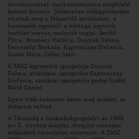
döntéshozatali mechanizmushoz megfelelő
keretet biztosít. Jellemzően stábgyűléseken
vitatjuk meg a felmerülő kérdéseket, a
fontosabb ügyekről a héttagú ügyvivői
testület szavaz, melynek tagjai: Benkő
Flóra, Brumecz Viktória, Dojcsák Dalma,
Fernezelyi Borbála, Kapronczay Stefánia,
Szabó Máté, Zeller Judit.
A TASZ ügyvezető igazgatója Dojcsák
Dalma, stratégiai igazgatója Kapronczay
Stefánia, szakmai igazgatója pedig Szabó
Máté Dániel.
Egyre több önkéntes keres meg minket, és
dolgozik velünk.
A Társaság a Szabadságjogokért az 1989.
évi II. törvény alapján létrejött országos
működésű társadalmi szervezet. A TASZ