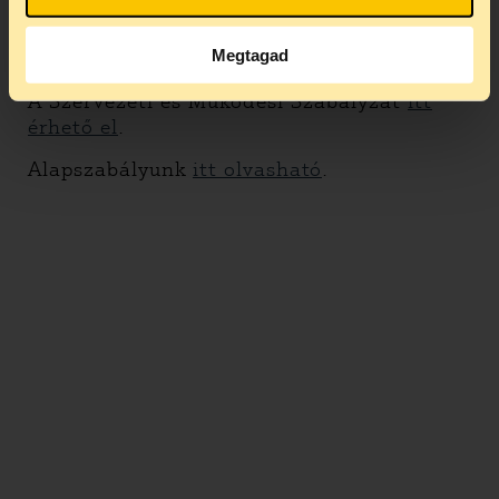
2015.05.20, TASZ iroda –
csatolva a
jegyzőkönyv
Megtagad
A Szervezeti és Működési Szabályzat
itt
érhető el
.
Alapszabályunk
itt olvasható
.