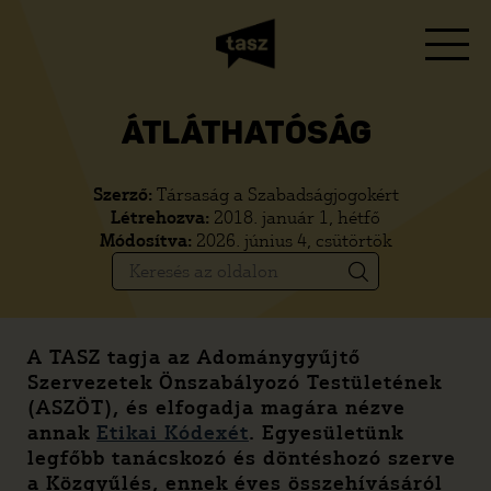
ÁTLÁTHATÓSÁG
Szerző:
Társaság a Szabadságjogokért
Létrehozva:
2018. január 1, hétfő
Módosítva:
2026. június 4, csütörtök
A TASZ tagja az Adománygyűjtő
Szervezetek Önszabályozó Testületének
(ASZÖT), és elfogadja magára nézve
annak
Etikai Kódexét
. Egyesületünk
legfőbb tanácskozó és döntéshozó szerve
a Közgyűlés, ennek éves összehívásáról