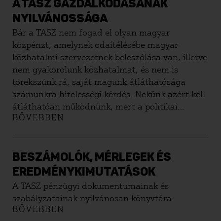
A TASZ GAZDÁLKODÁSÁNAK
NYILVÁNOSSÁGA
Bár a TASZ nem fogad el olyan magyar
közpénzt, amelynek odaítélésébe magyar
közhatalmi szervezetnek beleszólása van, illetve
nem gyakorolunk közhatalmat, és nem is
törekszünk rá, saját magunk átláthatósága
számunkra hitelességi kérdés. Nekünk azért kell
átláthatóan működnünk, mert a politikai
BŐVEBBEN
nyilvánosság részeként tevékenykedünk,
befolyásolni szeretnénk a szabadságjogok
érvényesülését, a polgárok pedig, akik
közösségének problémáival foglalkozunk, csak
BESZÁMOLÓK, MÉRLEGEK ÉS
egy átláthatóan működő TASZ munkájának a
EREDMÉNYKIMUTATÁSOK
hitelességét tudják megítélni.
A TASZ pénzügyi dokumentumainak és
szabályzatainak nyilvánosan könyvtára.
BŐVEBBEN