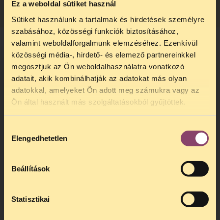
kommunikációs tevékenységre 2025
Ez a weboldal sütiket használ
Infogram
Sütiket használunk a tartalmak és hirdetések személyre
szabásához, közösségi funkciók biztosításához,
valamint weboldalforgalmunk elemzéséhez. Ezenkívül
Fontos számunkra, hogy adományozóink
közösségi média-, hirdető- és elemező partnereinkkel
átlássák és megismerhessék adományuk
megosztjuk az Ön weboldalhasználatra vonatkozó
sorsát, és képet alkothassanak az
adományozáshoz kapcsolódó folyamatokról
adatait, akik kombinálhatják az adatokat más olyan
és belső szabályzatainkról. További, ehhez
adatokkal, amelyeket Ön adott meg számukra vagy az
TELEFONOS JOGSEGÉLY
kapcsolódó dokumentumainkat itt találja:
Ön által használt más szolgáltatásokból gyűjtöttek.
SZÜNET!
Hozzájárulás
Kedves érdeklődő, Tájékoztatjuk,
Elengedhetetlen
kiválasztása
Adományozási
hogy
telefonos jogsegélyünk július 27 és
LETÖLTÉS
augusztus 24 között szünetel
. Az első
Panaszkezelési
telefonos jogsegély
augusztus 25-én
Szabályzat
Beállítások
kedden, 13 és 15 óra között lesz
.
Adománygyűjtési
A
jogsegely@tasz.hu
email címen ezidő
LETÖLTÉS
Etikai Kódex
alatt is elér minket.
Statisztikai
Nyilvános