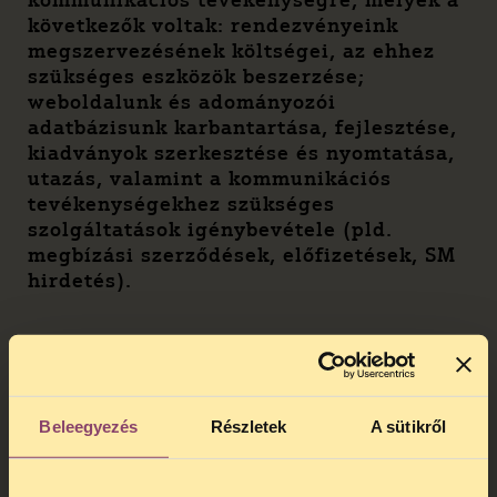
kommunikációs tevékenységre, melyek a
következők voltak: rendezvényeink
megszervezésének költségei, az ehhez
szükséges eszközök beszerzése;
weboldalunk és adományozói
adatbázisunk karbantartása, fejlesztése,
kiadványok szerkesztése és nyomtatása,
utazás, valamint a kommunikációs
tevékenységekhez szükséges
szolgáltatások igénybevétele (pld.
megbízási szerződések, előfizetések, SM
hirdetés).
Beleegyezés
Részletek
A sütikről
A TASZ Magánadományok felhasználása fundraising és