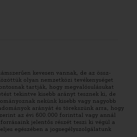
zámszerűen kevesen vannak, de az össz-
 Közöttük olyan nemzetközi tevékenységet
 fontosnak tartják, hogy megvalósulásukat
tést tekintve kisebb arányt tesznek ki, de
dományoznak nekünk kisebb vagy nagyobb
 adományok arányát és törekszünk arra, hogy
rint az évi 600.000 forinttal vagy annál
rrásaink jelentős részét teszi ki végül a
eljes egészében a jogsegélyszolgálatunk