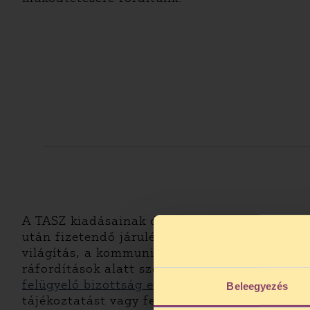
A TASZ kiadásainak döntő többsége személyi 
után fizetendő járulékok teszik ki az utóbbi 
világítás, a kommunikációs költségek és az u
ráfordítások alatt szerepeltetjük. E kategór
felügyelő bizottság ellenőrzi.
Ennek keretében 
Beleegyezés
tájékoztatást vagy felvilágosítást kérhet, a 