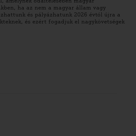
el, amelynek odaítélésében magyar
ünkben, ha az nem a magyar állam vagy
ázhattunk és pályázhatunk 2026 évtól újra a
ekteknek, és ezért fogadjuk el nagykövetségek