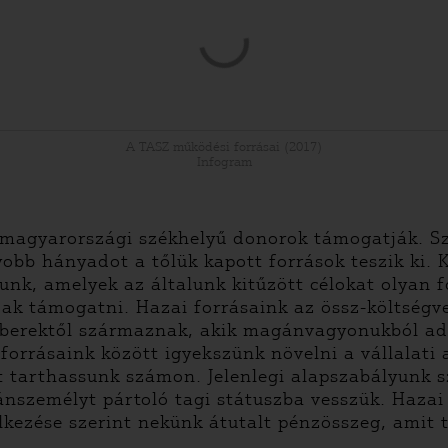
A TASZ működési forrásai (2017)
Infogram
 magyarországi székhelyű donorok támogatják. S
obb hányadot a tőlük kapott források teszik ki.
lunk, amelyek az általunk kitűzött célokat olyan
óak támogatni. Hazai forrásaink az össz-költségve
mberektől származnak, akik magánvagyonukból a
forrásaink között igyekszünk növelni a vállalati
tarthassunk számon. Jelenlegi alapszabályunk sze
emélyt pártoló tagi státuszba vesszük. Hazai fo
ezése szerint nekünk átutalt pénzösszeg, amit t