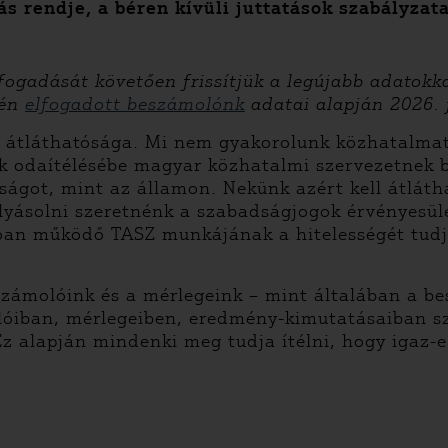
s rendje, a béren kívüli juttatások szabályzata
ogadását követően frissítjük a legújabb adatokka
-én
elfogadott beszámolónk
adatai alapján 2026. j
 átláthatósága. Mi nem gyakorolunk közhatalmat,
 odaítélésébe magyar közhatalmi szervezetnek b
ágot, mint az államon. Nekünk azért kell átláth
lyásolni szeretnénk a szabadságjogok érvényesülé
tóan működő TASZ munkájának a hitelességét tudj
zámolóink és a mérlegeink – mint általában a b
lóiban, mérlegeiben, eredmény-kimutatásaiban s
Ez alapján mindenki meg tudja ítélni, hogy igaz-