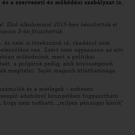
 és a szervezeti és működési szabályzat is.
l. Első alkalommal 2015-ben készítettük el
únius 3-án frissítettük.
 és nem is törekszünk rá, ráadásul nem
eleszólása van. Ezért nem ugyanazon az elvi
atóan működnünk, mert a politikai
sét, a polgárok pedig, akik közösségének
ák megítélni. Saját magunk átláthatósága
eszámolók és a mérlegek – nehezen
zereplő adatokról könnyebben fogyasztható
e, hogy nem tudható, „milyen pénzügyi körök”