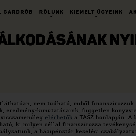
. GARDRÓB
RÓLUNK
KIEMELT ÜGYEINK
A
DÁLKODÁSÁNAK NY
láthatóan, nem tudható, miből finanszírozzuk 
, eredmény-kimutatásaink, független könyvvizs
e visszamenőleg
elérhetők
a TASZ honlapján. A 
ató, ki milyen céllal finanszírozza tevékenysé
bályzatunk, a házipénztár kezelési szabályzatun