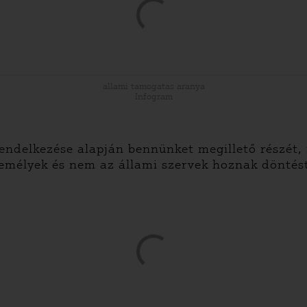
allami tamogatas aranya
Infogram
ndelkezése alapján bennünket megillető részét,
emélyek és nem az állami szervek hoznak döntés