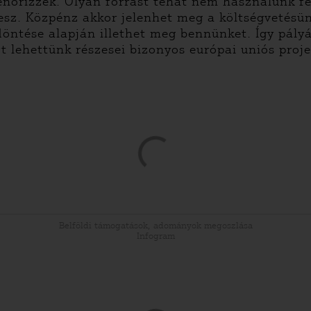
lenőrizzék. Olyan forrást tehát nem használunk f
 vesz. Közpénz akkor jelenhet meg a költségvetés
döntése alapján illethet meg bennünket. Így pály
t lehettünk részesei bizonyos európai uniós proj
Belföldi támogatások, adományok megoszlása
Infogram