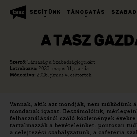
SEGÍTÜNK
TÁMOGATÁS
SZABAD
A TASZ GAZ
Szerző:
Társaság a Szabadságjogokért
Létrehozva:
2023. május 31, szerda
Módosítva:
2026. június 4, csütörtök
Vannak, akik azt mondják, nem működünk át
mondanak igazat. Beszámolóink, mérlegeink
felhasználásáról szóló közlemények évekr
tartalmazzák a bevételeinket: pontosan tudh
a selejtezési szabályzatunk, a cafetéria sza