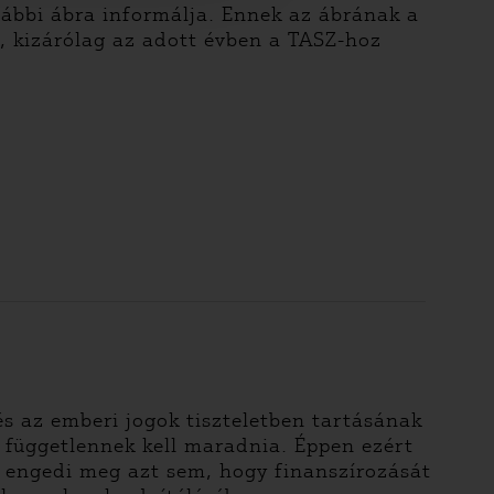
lábbi ábra informálja. Ennek az ábrának a
t, kizárólag az adott évben a TASZ-hoz
 az emberi jogok tiszteletben tartásának
l függetlennek kell maradnia. Éppen ezért
 engedi meg azt sem, hogy finanszírozását