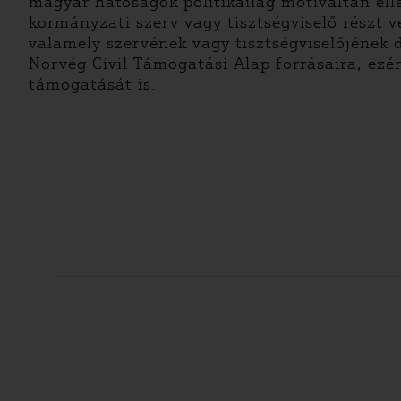
magyar hatóságok politikailag motiváltan el
kormányzati szerv vagy tisztségviselő részt
valamely szervének vagy tisztségviselőjének 
Norvég Civil Támogatási Alap forrásaira, ezér
támogatását is.