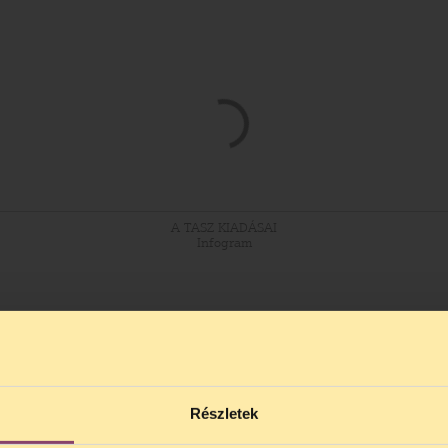
A TASZ KIADÁSAI
Infogram
kiadás: jelenleg közel
negyven munkavállaló
dolg
években a kiadásaink több mint kétharmadát. Jelent
tazás, valamint a különböző rendezvényeink és ki
ia tartalmazza az ügyvédi díjakat is. A szervezet
az igazgató(k)tól, vezető tisztségviselőktől jele
Részletek
szervezet könyveibe, irataiba betekinthet, azoka