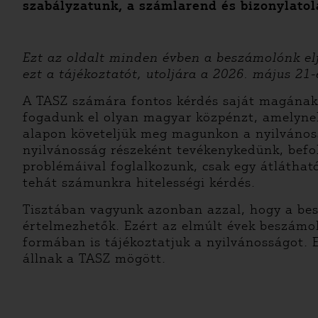
szabályzatunk, a számlarend és bizonylatolá
Ezt az oldalt minden évben a beszámolónk elf
ezt a tájékoztatót, utoljára a 2026. május 21
A TASZ számára fontos kérdés saját magának
fogadunk el olyan magyar közpénzt, amelynek
alapon követeljük meg magunkon a nyilvánoss
nyilvánosság részeként tevékenykedünk, befo
problémáival foglalkozunk, csak egy átlátha
tehát számunkra hitelességi kérdés.
Tisztában vagyunk azonban azzal, hogy a bes
értelmezhetők. Ezért az elmúlt évek beszámo
formában is tájékoztatjuk a nyilvánosságot. 
állnak a TASZ mögött.