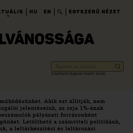
KTUÁLIS
HU
EN
EGYSZERŰ NÉZET
ILVÁNOSSÁGA
átláthatóság
szervezeti hírek
működésünket. Akik ezt állítják, nem
gálói jelentéseink, az szja 1%-ának
beszámolók pályázati forrásonként
günket. Letölthető a számviteli politikánk,
k, a leltárkészítési és leltározási