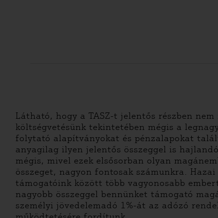
Látható, hogy a TASZ-t jelentős részben nem
költségvetésünk tekintetében mégis a legnagy
folytató alapítványokat és pénzalapokat talá
anyagilag ilyen jelentős összeggel is hajland
mégis, mivel ezek elsősorban olyan magáne
összeget, nagyon fontosak számunkra. Hazai 
támogatóink között több vagyonosabb embert 
nagyobb összeggel bennünket támogató magánsz
személyi jövedelemadó 1%-át az adózó rendelk
működtetésére fordítunk.