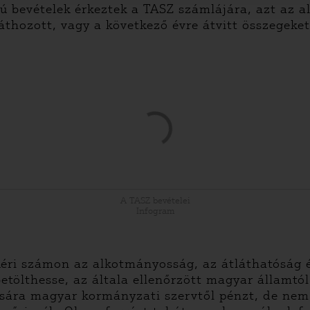
sú bevételek érkeztek a TASZ számlájára, azt az a
áthozott, vagy a következő évre átvitt összegeke
A TASZ bevételei
Infogram
i számon az alkotmányosság, az átláthatóság és
etölthesse, az általa ellenőrzött magyar államtó
sára magyar kormányzati szervtől pénzt, de nem