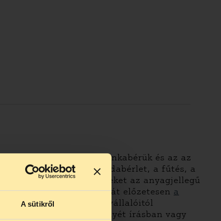
ozik a TASZ-nál, az ő munkabérük és az az
ős kiadást jelent az irodabérlet, a fűtés, a
adványaink költségei, ezeket az anyagjellegű
 működését és gazdálkodását előzetesen
a
ntést, a szervezet munkavállalóitól
A sütikről
t megvizsgálhatja. Véleményét írásban vagy