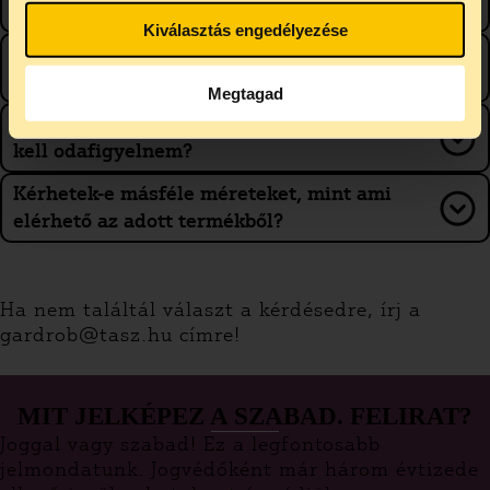
mérettáblázatot a termékekhez?
Kiválasztás engedélyezése
Ha nem jó a méret, tudom cserélni a
terméket? Mi a teendőm ilyenkor?
Megtagad
Hogy mossam/kezeljem a termékeket? Mire
kell odafigyelnem?
Kérhetek-e másféle méreteket, mint ami
elérhető az adott termékből?
Ha nem találtál választ a kérdésedre, írj a
gardrob@tasz.hu címre!
MIT JELKÉPEZ A SZABAD. FELIRAT?
Joggal vagy szabad! Ez a legfontosabb
jelmondatunk. Jogvédőként már három évtizede