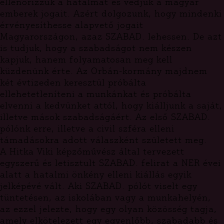
ellenőrizzük a hatalmat és védjük a magyar
emberek jogait. Azért dolgozunk, hogy mindenki
érvényesíthesse alapvető jogait
Magyarországon, azaz SZABAD. lehessen. De azt
is tudjuk, hogy a szabadságot nem készen
kapjuk, hanem folyamatosan meg kell
küzdenünk érte. Az Orbán-kormány majdnem
két évtizeden keresztül próbálta
ellehetetleníteni a munkánkat és próbálta
elvenni a kedvünket attól, hogy kiálljunk a saját,
illetve mások szabadságáért. Az első SZABAD.
pólónk erre, illetve a civil szféra elleni
támadásokra adott válaszként született meg.
A Hitka Viki képzőművész által tervezett
egyszerű és letisztult SZABAD. felirat a NER évei
alatt a hatalmi önkény elleni kiállás egyik
jelképévé vált. Aki SZABAD. pólót viselt egy
tüntetésen, az iskolában vagy a munkahelyén,
az ezzel jelezte, hogy egy olyan közösség tagja,
amely elkötelezett egy egyenlőbb, szabadabb és