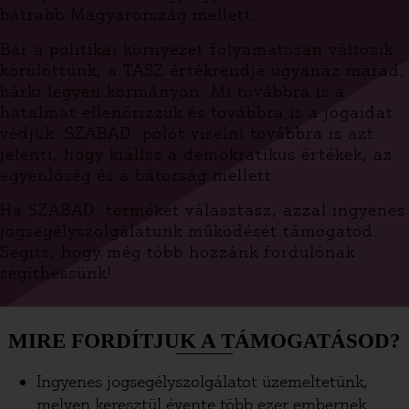
bátrabb Magyarország mellett.
Bár a politikai környezet folyamatosan változik
körülöttünk, a TASZ értékrendje ugyanaz marad,
bárki legyen kormányon. Mi továbbra is a
hatalmat ellenőrizzük és továbbra is a jogaidat
védjük. SZABAD. pólót viselni továbbra is azt
jelenti, hogy kiállsz a demokratikus értékek, az
egyenlőség és a bátorság mellett.
Ha SZABAD. terméket választasz, azzal ingyenes
jogsegélyszolgálatunk működését támogatod.
Segíts, hogy még több hozzánk fordulónak
segíthessünk!
MIRE FORDÍTJUK A TÁMOGATÁSOD?
Ingyenes jogsegélyszolgálatot üzemeltetünk,
melyen keresztül évente több ezer embernek