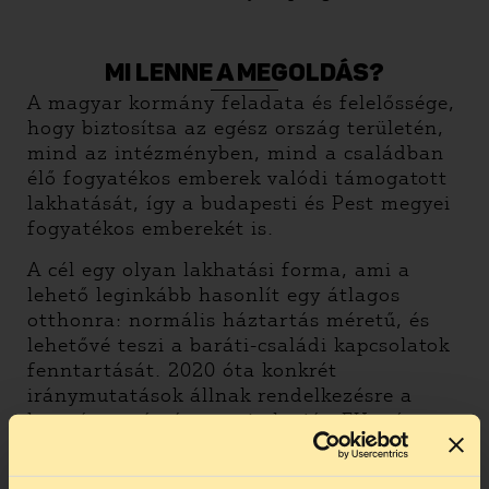
MI LENNE A MEGOLDÁS?
A magyar kormány feladata és felelőssége,
hogy biztosítsa az egész ország területén,
mind az intézményben, mind a családban
élő fogyatékos emberek valódi támogatott
lakhatását, így a budapesti és Pest megyei
fogyatékos emberekét is.
A cél egy olyan lakhatási forma, ami a
lehető leginkább hasonlít egy átlagos
otthonra: normális háztartás méretű, és
lehetővé teszi a baráti-családi kapcsolatok
fenntartását. 2020 óta konkrét
iránymutatások állnak rendelkezésre a
kormány számára, ami alapján EU-s és
magyar költségvetési források bevonásával
létesíthetne támogatott lakhatásokat.