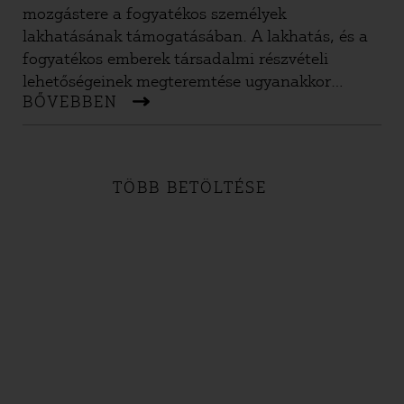
mozgástere a fogyatékos személyek
lakhatásának támogatásában. A lakhatás, és a
fogyatékos emberek társadalmi részvételi
lehetőségeinek megteremtése ugyanakkor
BŐVEBBEN
emberi jogokat érintő területek, és ekként állami
szinten, törvényi garanciákkal kellene
biztosítani érvényesülésüket.
TÖBB BETÖLTÉSE