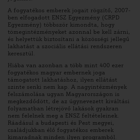
A fogyatékos emberek jogait rögzítő, 2007-
ben elfogadott ENSZ Egyezmény (CRPD
Egyezmény) többször kimondta, hogy
tömegintézményeket azonnal be kell zárni,
és helyettük biztosítani a közösségi jellegű
lakhatást a szociális ellátási rendszeren
keresztül.
Hiába van azonban a több mint 400 ezer
fogyatékos magyar embernek joga
támogatott lakhatáshoz, ilyen ellátást
szinte senki nem kap. A nagyintézmények
felszámolása ugyan Magyarországon is
megkezdődött, de az úgynevezett kiváltási
folyamatban létrejövő lakások gyakran
nem felelnek meg a ENSZ feltételeinek.
Ráadásul a budapesti és Pest megyei,
családjukban élő fogyatékos emberek
kimaradnak minden ilyen programból.