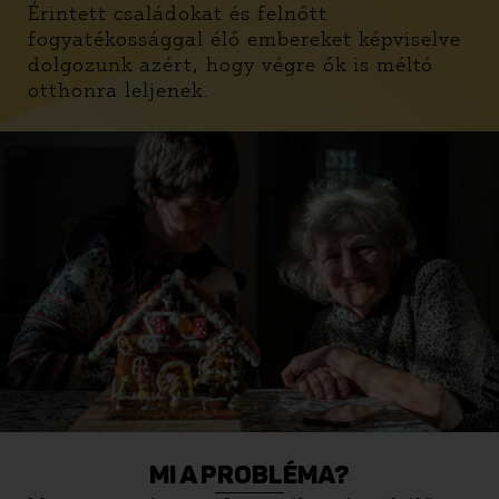
Érintett családokat és felnőtt
fogyatékossággal élő embereket képviselve
dolgozunk azért, hogy végre ők is méltó
otthonra leljenek.
MI A PROBLÉMA?