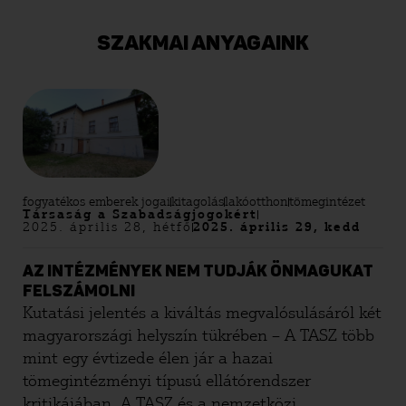
SZAKMAI ANYAGAINK
fogyatékos emberek jogai
kitagolás
lakóotthon
tömegintézet
Társaság a Szabadságjogokért
2025. április 28, hétfő
2025. április 29, kedd
AZ INTÉZMÉNYEK NEM TUDJÁK ÖNMAGUKAT
FELSZÁMOLNI
Kutatási jelentés a kiváltás megvalósulásáról két
magyarországi helyszín tükrében – A TASZ több
mint egy évtizede élen jár a hazai
tömegintézményi típusú ellátórendszer
kritikájában. A TASZ és a nemzetközi