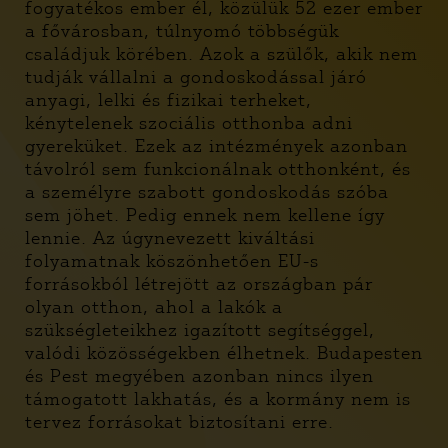
fogyatékos ember él, közülük 52 ezer ember
a fővárosban, túlnyomó többségük
családjuk körében. Azok a szülők, akik nem
tudják vállalni a gondoskodással járó
anyagi, lelki és fizikai terheket,
kénytelenek szociális otthonba adni
gyereküket. Ezek az intézmények azonban
távolról sem funkcionálnak otthonként, és
a személyre szabott gondoskodás szóba
sem jöhet. Pedig ennek nem kellene így
lennie. Az úgynevezett kiváltási
folyamatnak köszönhetően EU-s
forrásokból létrejött az országban pár
olyan otthon, ahol a lakók a
szükségleteikhez igazított segítséggel,
valódi közösségekben élhetnek. Budapesten
és Pest megyében azonban nincs ilyen
támogatott lakhatás, és a kormány nem is
tervez forrásokat biztosítani erre.