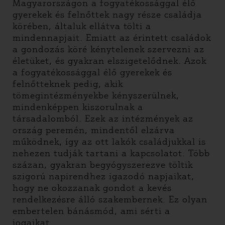
Magyarországon a fogyatékossággal élő
gyerekek és felnőttek nagy része családja
körében, általuk ellátva tölti a
mindennapjait. Emiatt az érintett családok
a gondozás köré kénytelenek szervezni az
életüket, és gyakran elszigetelődnek. Azok
a fogyatékossággal élő gyerekek és
felnőtteknek pedig, akik
tömegintézményekbe kényszerülnek,
mindenképpen kiszorulnak a
társadalomból. Ezek az intézmények az
ország peremén, mindentől elzárva
működnek, így az ott lakók családjukkal is
nehezen tudják tartani a kapcsolatot. Több
százan, gyakran begyógyszerezve töltik
szigorú napirendhez igazodó napjaikat,
hogy ne okozzanak gondot a kevés
rendelkezésre álló szakembernek. Ez olyan
embertelen bánásmód, ami sérti a
jogaikat.