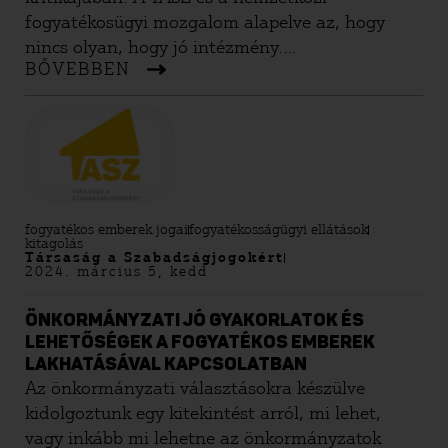
fogyatékosügyi mozgalom alapelve az, hogy
nincs olyan, hogy jó intézmény.
BŐVEBBEN
Tömegintézményben élni senkinek nem jó,
hiszen ilyen keretek között elvész az emberi
méltóság és autonómia lehetősége, káros
hatással van a benne élőkre.
fogyatékos emberek jogai
fogyatékosságügyi ellátások
kitagolás
Társaság a Szabadságjogokért
2024. március 5, kedd
ÖNKORMÁNYZATI JÓ GYAKORLATOK ÉS
LEHETŐSÉGEK A FOGYATÉKOS EMBEREK
LAKHATÁSÁVAL KAPCSOLATBAN
Az önkormányzati választásokra készülve
kidolgoztunk egy kitekintést arról, mi lehet,
vagy inkább mi lehetne az önkormányzatok