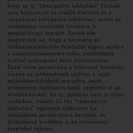
hogy az új “támogatott lakhatási” formák
nem biztosítják az önálló életvitel és a
társadalmi befogadás feltételeit, mivel az
intézményi szemlélet továbbra is
meghatározó maradt. Ennek oka
alapvetően az, hogy a kormány az
intézménytelenítés feladatát éppen azokra
a nagyintézményekre tolta, amelyeknek
ezáltal önmagukat kéne felszámolnia.
Ezzel előre garantálta a folyamat kudarcát,
hiszen az intézmények nyilván a saját
működésmódjuknál maradva, saját
intézményi hálójukon belül végezték el az
átalakításokat. Az új, gyakran nem is olyan
családias, inkább 12 fős “támogatott
lakhatási” egységek többnyire kis
települések perifériájára kerültek, és
működésük továbbra is az intézményi
kereteket tükrözi.