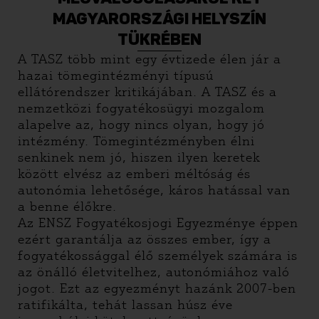
MAGYARORSZÁGI HELYSZÍN
TÜKRÉBEN
A TASZ több mint egy évtizede élen jár a
hazai tömegintézményi típusú
ellátórendszer kritikájában. A TASZ és a
nemzetközi fogyatékosügyi mozgalom
alapelve az, hogy nincs olyan, hogy jó
intézmény. Tömegintézményben élni
senkinek nem jó, hiszen ilyen keretek
között elvész az emberi méltóság és
autonómia lehetősége, káros hatással van
a benne élőkre.
Az ENSZ Fogyatékosjogi Egyezménye éppen
ezért garantálja az összes ember, így a
fogyatékossággal élő személyek számára is
az önálló életvitelhez, autonómiához való
jogot. Ezt az egyezményt hazánk 2007-ben
ratifikálta, tehát lassan húsz éve