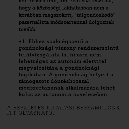
kell részesíteni, ami reálissá teszi azt,
hogy a közösségi lakhatásban nem a
korábban megszokott, “túlgondoskodó”
paternalista módszertannal dolgoznak
tovább.
+1. Ehhez szükségszerű a
gondnoksági viszony rendszerszintű
felülvizsgálata is, hiszen nem
lehetséges az autonóm életvitel
megvalósítása a gondnoksági
logikában. A gondnokság helyett a
támogatott döntéshozatal
módszertanának alkalmazása lehet
kulcs az autonómia növelésében.
A RÉSZLETES KUTATÁSI BESZÁMOLÓNK
ITT OLVASHATÓ.