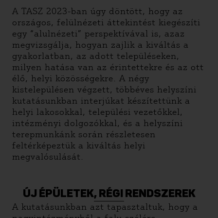
A TASZ 2023-ban úgy döntött, hogy az
országos, felülnézeti áttekintést kiegészíti
egy “alulnézeti” perspektívával is, azaz
megvizsgálja, hogyan zajlik a kiváltás a
gyakorlatban, az adott településeken,
milyen hatása van az érintettekre és az ott
élő, helyi közösségekre. A négy
kistelepülésen végzett, többéves helyszíni
kutatásunkban interjúkat készítettünk a
helyi lakosokkal, települési vezetőkkel,
intézményi dolgozókkal, és a helyszíni
terepmunkánk során részletesen
feltérképeztük a kiváltás helyi
megvalósulását.
ÚJ ÉPÜLETEK, RÉGI RENDSZEREK
A kutatásunkban azt tapasztaltuk, hogy a