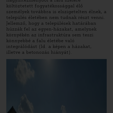
nagyintézményből a falu szélére
költöztetett fogyatékossággal élő
személyek továbbra is elszigetelten élnek, a
település életében nem tudnak részt venni.
Jellemző, hogy a települések határában
húzzák fel az egyen-házakat, amelynek
környékén az infrastruktúra sem teszi
könnyebbé a falu életébe való
integrálódást (ld. a képen a házakat,
illetve a betonozás hiányát).