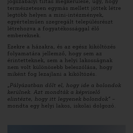
jogszabályi tiltás megkerülése, úgy, hogy
természetesen egymás mellett jöttek létre
legtöbb helyen a mini-intézmények,
egyértelműen szegregált településrészt
létrehozva a fogyatékossággal élő
embereknek.
Ezekre a házakra, és az egész kiköltözés
folyamatára jellemző, hogy sem az
érintetteknek, sem a helyi lakosságnak
nem volt különösebb beleszólása, hogy
miként fog lezajlani a kiköltözés.
„
Pályázatban dőlt el, hogy ide a bolondok
kerülnek. Azt mondták a képviselő
elintézte, hogy itt legyenek bolondok”
–
mondta egy helyi lakos, iskolai dolgozó.