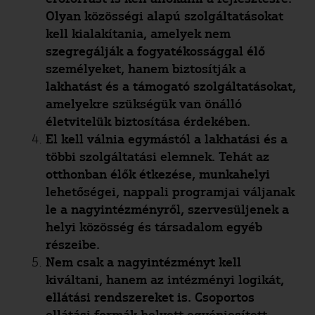
Olyan közösségi alapú szolgáltatásokat
kell kialakítania, amelyek nem
szegregálják a fogyatékossággal élő
személyeket, hanem biztosítják a
lakhatást és a támogató szolgáltatásokat,
amelyekre szükségük van önálló
életvitelük biztosítása érdekében.
El kell válnia egymástól a lakhatási és a
többi szolgáltatási elemnek. Tehát az
otthonban élők étkezése, munkahelyi
lehetőségei, nappali programjai váljanak
le a nagyintézményről, szervesüljenek a
helyi közösség és társadalom egyéb
részeibe.
Nem csak a nagyintézményt kell
kiváltani, hanem az intézményi logikát,
ellátási rendszereket is. Csoportos