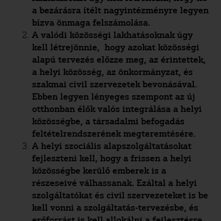
a bezárásra ítélt nagyintézményre legyen
bízva önmaga felszámolása.
A valódi közösségi lakhatásoknak úgy
kell létrejönnie, hogy azokat közösségi
alapú tervezés előzze meg, az érintettek,
a helyi közösség, az önkormányzat, és
szakmai civil szervezetek bevonásával.
Ebben legyen lényeges szempont az új
otthonban élők valós integrálása a helyi
közösségbe, a társadalmi befogadás
feltételrendszerének megteremtésére.
A helyi szociális alapszolgáltatásokat
fejleszteni kell, hogy a frissen a helyi
közösségbe kerülő emberek is a
részeseivé válhassanak. Ezáltal a helyi
szolgáltatókat és civil szervezeteket is be
kell vonni a szolgáltatás-tervezésbe, és
erőforrást is kell allokálni a fejlesztésre.