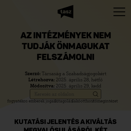
AZ INTÉZMÉNYEK NEM
TUDJÁK ÖNMAGUKAT
FELSZÁMOLNI
Szerző:
Társaság a Szabadságjogokért
Létrehozva:
2025. április 28, hétfő
Módosítva:
2025. április 29, kedd
fogyatékos emberek jogai
kitagolás
lakóotthon
tömegintézet
KUTATÁSI JELENTÉS A KIVÁLTÁS
MEGVALÓSULÁSÁRÓL KÉT