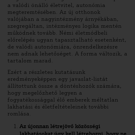
a valódi önálló életvitel, autonómia
megteremtésében. Az új otthonok
valójában a nagyintézmény árnyékában,
szegregáltan, intézményes logika mentén
működnek tovább. Némi életmódbeli
előrelépés ugyan tapasztalható esetenként,
de valódi autonómiára, önrendelkezésre
nem adnak lehetőséget. A forma változik, a
tartalom marad.
Ezért a részletes kutatásunk
eredményeképpen egy javaslat-listát
állítottunk össze a döntéshozók számára,
hogy megelőzhető legyen a
fogyatékossággal élő emberek méltatlan
lakhatási és életfeltételeinek további
romlása.
Az újonnan létrejövő közösségi
lakhatásokat úgy kell létrehozni, hogy ne