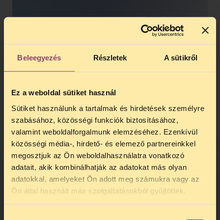
Beleegyezés
Részletek
A sütikről
Ez a weboldal sütiket használ
Sütiket használunk a tartalmak és hirdetések személyre
szabásához, közösségi funkciók biztosításához,
valamint weboldalforgalmunk elemzéséhez. Ezenkívül
közösségi média-, hirdető- és elemező partnereinkkel
megosztjuk az Ön weboldalhasználatra vonatkozó
adatait, akik kombinálhatják az adatokat más olyan
adatokkal, amelyeket Ön adott meg számukra vagy az
TELEFONOS JOGSEGÉLY
Ön által használt más szolgáltatásokból gyűjtöttek.
SZÜNET!
Hozzájárulás
Kedves érdeklődő, Tájékoztatjuk,