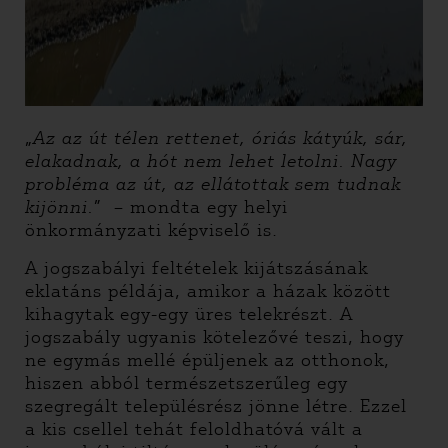
„
Az az út télen rettenet, óriás kátyúk, sár,
elakadnak, a hót nem lehet letolni. Nagy
probléma az út, az ellátottak sem tudnak
kijönni.
” – mondta egy helyi
önkormányzati képviselő is.
A jogszabályi feltételek kijátszásának
eklatáns példája, amikor a házak között
kihagytak egy-egy üres telekrészt. A
jogszabály ugyanis kötelezővé teszi, hogy
ne egymás mellé épüljenek az otthonok,
hiszen abból természetszerűleg egy
szegregált településrész jönne létre. Ezzel
a kis csellel tehát feloldhatóvá vált a