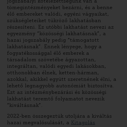
jogszabályi kötelezettségünk van a
tömegintézményeket bezárni, és a benne
élő embereket valódi, egyéni vágyaikat,
szükségleteiket tükröző lakhatásban
részesíteni. Ez utóbbi lakhatást nevezi az
egyezmény “közösségi lakhatásnak”, a
hazai jogszabály pedig “támogatott
lakhatásnak”. Ennek lényege, hogy a
fogyatékossággal élő emberek a
társadalom szövetébe ágyazottan,
integráltan, valódi egyedi lakásokban,
otthonokban élnek, ketten-hárman,
azokkal, akikkel együtt szeretnének élni, a
lehető legnagyobb autonómiát biztosítva.
Ezt az intézménybezárási és közösségi
lakhatást teremtő folyamatot nevezik
“kiváltásnak”.
2022-ben összegeztük utoljára a kiváltás
hazai megvalósulását, a
Kitagolás