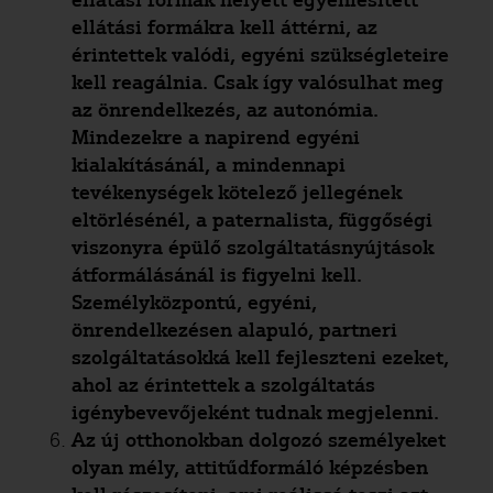
ellátási formák helyett egyéniesített
ellátási formákra kell áttérni, az
érintettek valódi, egyéni szükségleteire
kell reagálnia. Csak így valósulhat meg
az önrendelkezés, az autonómia.
Mindezekre a napirend egyéni
kialakításánál, a mindennapi
tevékenységek kötelező jellegének
eltörlésénél, a paternalista, függőségi
viszonyra épülő szolgáltatásnyújtások
átformálásánál is figyelni kell.
Személyközpontú, egyéni,
önrendelkezésen alapuló, partneri
szolgáltatásokká kell fejleszteni ezeket,
ahol az érintettek a szolgáltatás
igénybevevőjeként tudnak megjelenni.
Az új otthonokban dolgozó személyeket
olyan mély, attitűdformáló képzésben