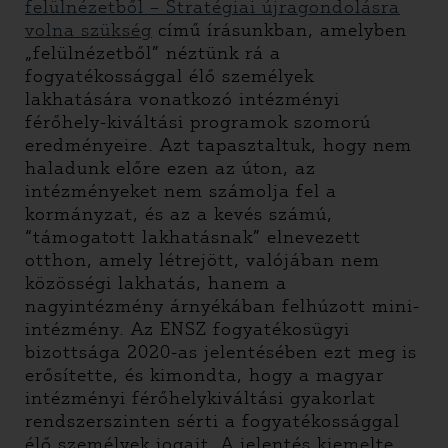
felülnézetből – Stratégiai újragondolásra
volna szükség
című írásunkban, amelyben
„felülnézetből” néztünk rá a
fogyatékossággal élő személyek
lakhatására vonatkozó intézményi
férőhely-kiváltási programok szomorú
eredményeire. Azt tapasztaltuk, hogy nem
haladunk előre ezen az úton, az
intézményeket nem számolja fel a
kormányzat, és az a kevés számú,
“támogatott lakhatásnak” elnevezett
otthon, amely létrejött, valójában nem
közösségi lakhatás, hanem a
nagyintézmény árnyékában felhúzott mini-
intézmény. Az ENSZ fogyatékosügyi
bizottsága 2020-as jelentésében ezt meg is
erősítette, és kimondta, hogy a magyar
intézményi férőhelykiváltási gyakorlat
rendszerszinten sérti a fogyatékossággal
élő személyek jogait. A jelentés kiemelte,