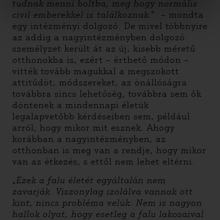
tudnak menni boltba, meg hogy normális
civil emberekkel is találkoznak
.” – mondta
egy intézményi dolgozó. De mivel többnyire
az addig a nagyintézményben dolgozó
személyzet került át az új, kisebb méretű
otthonokba is, ezért – érthető módon –
vitték tovább magukkal a megszokott
attitűdöt, módszereket, az önállóságra
továbbra sincs lehetőség, továbbra sem ők
döntenek a mindennapi életük
legalapvetőbb kérdéseiben sem, például
arról, hogy mikor mit esznek. Ahogy
korábban a nagyintézményben, az
otthonban is meg van a rendje, hogy mikor
van az étkezés, s ettől nem lehet eltérni.
„
Ezek a falu életét egyáltalán nem
zavarják. Viszonylag izolálva vannak ott
kint, nincs probléma velük. Nem is nagyon
hallok olyat, hogy esetleg a falu lakosaival