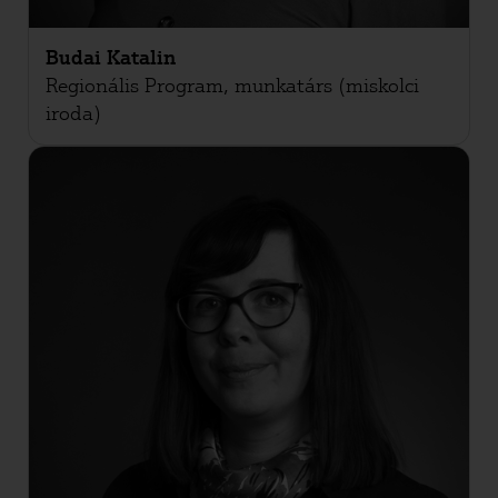
Budai Katalin
Regionális Program, munkatárs (miskolci
iroda)