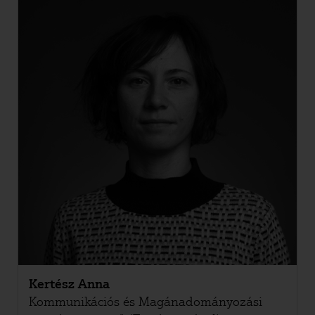
Kertész Anna
Kommunikációs és Magánadományozási