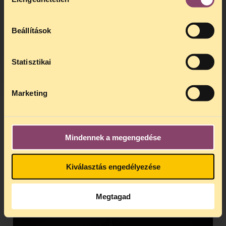
kiválasztása
hogy
telefonos jogsegélyünk július 27 és
augusztus 24 között szünetel
. Az első
telefonos jogsegély
augusztus 25-én
Beállítások
kedden, 13 és 15 óra között lesz
.
A
jogsegely@tasz.hu
email címen ezidő
alatt is elér minket.
Statisztikai
Marketing
Mindennek a megengedése
Kiválasztás engedélyezése
Dojcsák Dalma
Ügyvezető igazgató
Megtagad