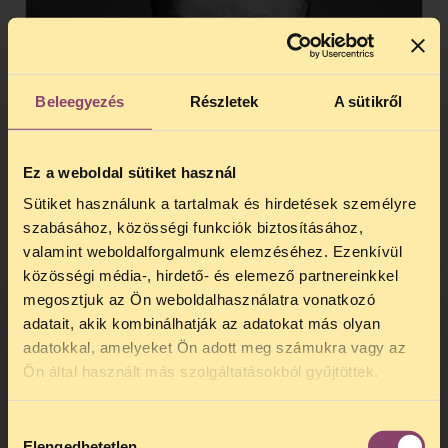
Beleegyezés
Részletek
A sütikről
Ez a weboldal sütiket használ
Sütiket használunk a tartalmak és hirdetések személyre
szabásához, közösségi funkciók biztosításához,
valamint weboldalforgalmunk elemzéséhez. Ezenkívül
közösségi média-, hirdető- és elemező partnereinkkel
megosztjuk az Ön weboldalhasználatra vonatkozó
Döbrentey Dániel
adatait, akik kombinálhatják az adatokat más olyan
Közéleti Részvételi Program, szakértő;
adatokkal, amelyeket Ön adott meg számukra vagy az
Választójogi Projektkoordinátor
TELEFONOS JOGSEGÉLY
Ön által használt más szolgáltatásokból gyűjtöttek.
SZÜNET!
Hozzájárulás
Kedves érdeklődő, Tájékoztatjuk,
Elengedhetetlen