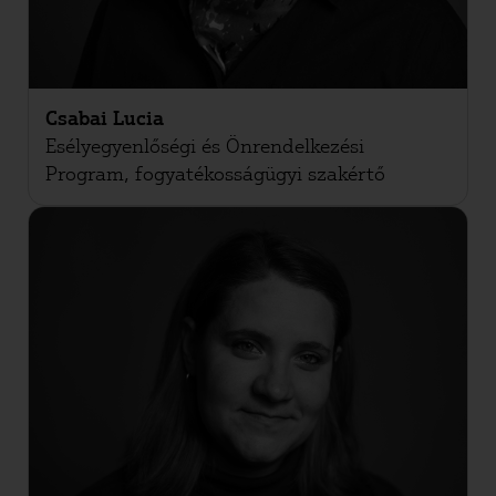
Csabai Lucia
Esélyegyenlőségi és Önrendelkezési
Program, fogyatékosságügyi szakértő