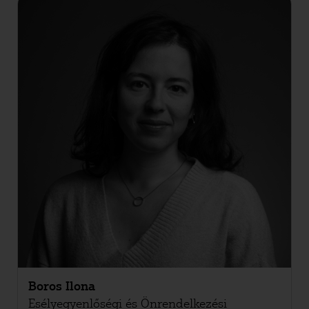
Boros Ilona
Esélyegyenlőségi és Önrendelkezési