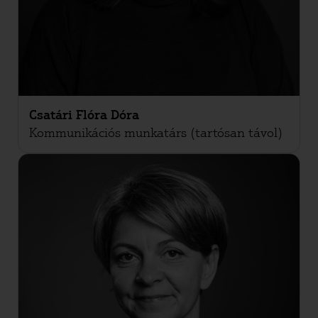
Csatári Flóra Dóra
Kommunikációs munkatárs (tartósan távol)