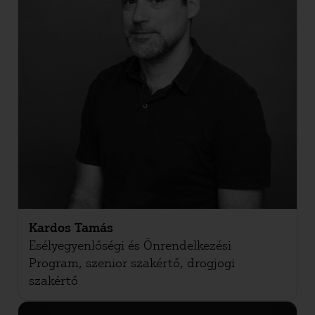
Kardos Tamás
Esélyegyenlőségi és Önrendelkezési
Program, szenior szakértő, drogjogi
szakértő