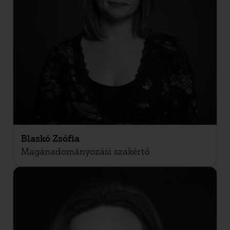
Blaskó Zsófia
Magánadományozási szakértő