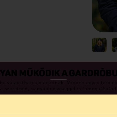
YAN MŰKÖDIK A GARDRÓB
be választhatsz magadnak. Minden egyes termék
ha szeretnéd, nagyobb összeggel is támogathato
llítással kérheted. Egy héten belül igyekszünk mi
kről, illetve a kiszállításról és cseréről a gyakr
GYAKRAN ISMÉTELT KÉRDÉSEK