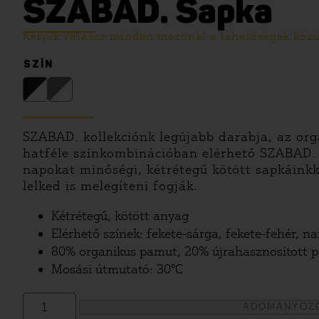
SZABAD. Sapka
Kérjük válassz minden mezőnél a lehetőségek közül
SZÍN
SZABAD. kollekciónk legújabb darabja, az org
hatféle színkombinációban elérhető SZABAD. 
napokat minőségi, kétrétegű kötött sapkáinkk
lelked is melegíteni fogják.
Kétrétegű, kötött anyag
Elérhető színek: fekete-sárga, fekete-fehér, na
80% organikus pamut, 20% újrahasznosított po
Mosási útmutató: 30°C
SZABAD.
ADOMÁNYOZ
Sapka