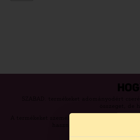
mennyiség
HOG
SZABAD. termékeket adományodért cseré
összeget, de 
A termékeket személyes átvétellel vagy kiszá
hasznos információkat a terméke