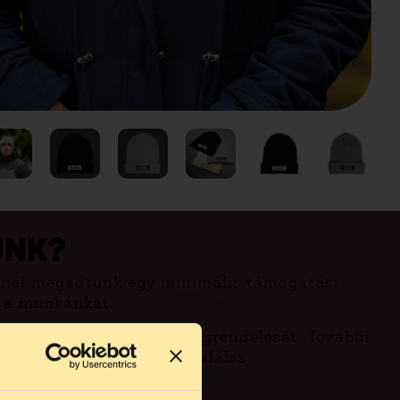
UNK?
nél megadtunk egy minimális támogatási
d a munkánkat.
ndenkihez eljuttatni a megrendelését. További
an ismételt kérdéseknél találsz.