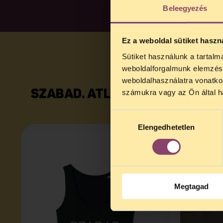
Beleegyezés
Ez a weboldal sütiket haszn
Sütiket használunk a tartal
TELEFO
weboldalforgalmunk elemzésé
Kedves érdek
weboldalhasználatra vonatko
augusztus 2
számukra vagy az Ön által ha
SZABAD. ATLÉTA
SZAB
kedden, 13 é
alatt is elér
Hozzájárulás
Elengedhetetlen
kiválasztása
Megtagad