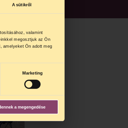
A sütikről
tosításához, valamint
einkkel megosztjuk az Ön
us 27 és
l, amelyeket Ön adott meg
us 25-én
n ezidő
Marketing
dennek a megengedése