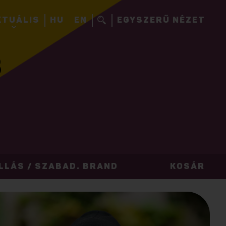
KTUÁLIS
HU
EN
EGYSZERŰ NÉZET
B
LLÁS / SZABAD. BRAND
KOSÁR