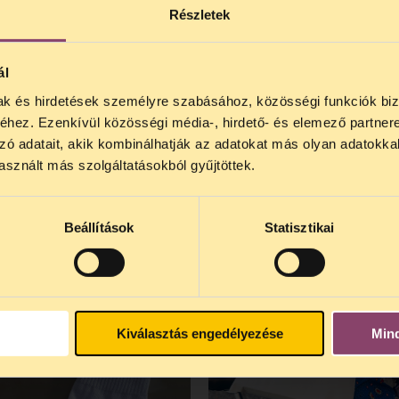
Részletek
ál
EZ IS ÉRDEKELHET
mak és hirdetések személyre szabásához, közösségi funkciók biz
NOS JOGSEGÉLY SZÜNET!
hez. Ezenkívül közösségi média-, hirdető- és elemező partner
lődő, Tájékoztatjuk, hogy
telefonos jogsegélyünk júli
zó adatait, akik kombinálhatják az adatokat más olyan adatokka
4 között szünetel
. Az első telefonos jogsegély
auguszt
sznált más szolgáltatásokból gyűjtöttek.
AD. ZOKNI
SZABAD.
s 15 óra között lesz
. A
jogsegely@tasz.hu
email címe
VÁSZONTÁSKA
 minket.
Beállítások
Statisztikai
Kiválasztás engedélyezése
Min