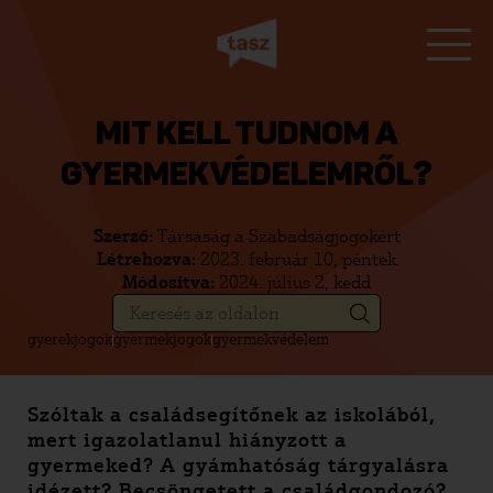
MIT KELL TUDNOM A
GYERMEKVÉDELEMRŐL?
Szerző:
Társaság a Szabadságjogokért
Létrehozva:
2023. február 10, péntek
Módosítva:
2024. július 2, kedd
gyerekjogok
gyermekjogok
gyermekvédelem
Szóltak a családsegítőnek az iskolából,
mert igazolatlanul hiányzott a
gyermeked? A gyámhatóság tárgyalásra
idézett? Becsöngetett a családgondozó?