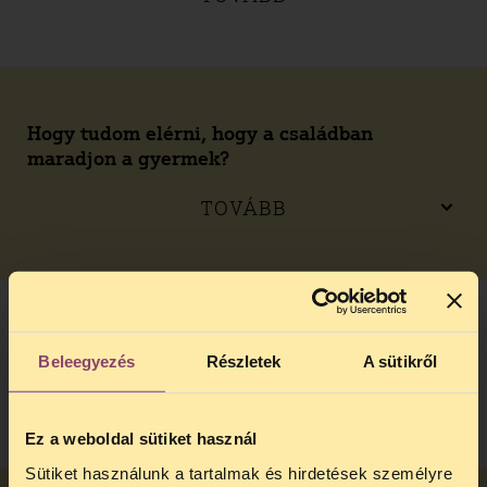
Hogy tudom elérni, hogy a családban
maradjon a gyermek?
TOVÁBB
Mi az az ideiglenes hatályú elhelyezés?
Beleegyezés
Részletek
A sütikről
TOVÁBB
Ez a weboldal sütiket használ
Sütiket használunk a tartalmak és hirdetések személyre