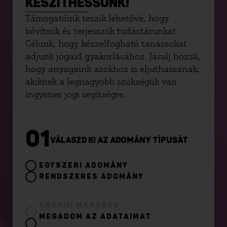
KÉSZÍTHESSÜNK!
Támogatóink teszik lehetővé, hogy
bővítsük és terjesszük tudástárunkat.
Célunk, hogy kézzelfogható tanácsokat
adjunk jogaid gyakorlásához. Járulj hozzá,
hogy anyagaink azokhoz is eljuthassanak,
akiknek a legnagyobb szükségük van
ingyenes jogi segítségre.
01
VÁLASZD KI AZ ADOMÁNY TÍPUSÁT
EGYSZERI ADOMÁNY
RENDSZERES ADOMÁNY
ANONIM MARADOK
MEGADOM AZ ADATAIMAT