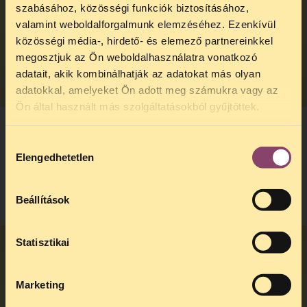
szabásához, közösségi funkciók biztosításához,
valamint weboldalforgalmunk elemzéséhez. Ezenkívül
Meddig tart az ideiglenes hatályú elhelyezés?
közösségi média-, hirdető- és elemező partnereinkkel
megosztjuk az Ön weboldalhasználatra vonatkozó
TOVÁBB
adatait, akik kombinálhatják az adatokat más olyan
adatokkal, amelyeket Ön adott meg számukra vagy az
TELEFONOS JOGSEGÉLY
Ön által használt más szolgáltatásokból gyűjtöttek.
SZÜNET!
Hozzájárulás
Kedves érdeklődő, Tájékoztatjuk,
Mi az a nevelésbe vétel?
Elengedhetetlen
kiválasztása
hogy
telefonos jogsegélyünk július 27 és
augusztus 24 között szünetel
. Az első
TOVÁBB
telefonos jogsegély
augusztus 25-én
Beállítások
kedden, 13 és 15 óra között lesz
.
A
jogsegely@tasz.hu
email címen ezidő
alatt is elér minket.
Statisztikai
Mit tudok tenni a kiemelés ellen?
Marketing
TOVÁBB