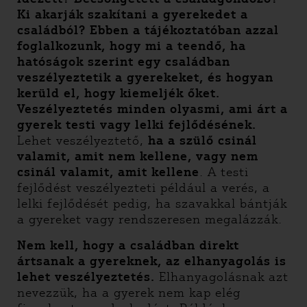
Ki akarják szakítani a gyerekedet a
családból? Ebben a tájékoztatóban azzal
foglalkozunk, hogy mi a teendő, ha
hatóságok szerint egy családban
veszélyeztetik a gyerekeket, és hogyan
kerüld el, hogy kiemeljék őket.
Veszélyeztetés minden olyasmi, ami árt a
gyerek testi vagy lelki fejlődésének.
Lehet veszélyeztető,
ha a szülő csinál
valamit, amit nem kellene, vagy nem
csinál valamit, amit kellene
. A testi
fejlődést veszélyezteti például a verés, a
lelki fejlődését pedig, ha szavakkal bántják
a gyereket vagy rendszeresen megalázzák.
Nem kell, hogy a családban direkt
ártsanak a gyereknek, az elhanyagolás is
lehet veszélyeztetés.
Elhanyagolásnak azt
nevezzük, ha a gyerek nem kap elég