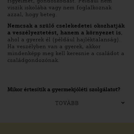
figyelmet, gondoskodást. Például nem
viszik iskolába vagy nem foglalkoznak
azzal, hogy beteg.
Nemcsak a szülő cselekedetei okozhatják
a veszélyeztetést, hanem a környezet is
,
ahol a gyerek él (például hajléktalanság).
Ha veszélyben van a gyerek, akkor
mindenképp meg kell keresnie a családot a
családgondozónak.
Mikor értesítik a gyermekjóléti szolgálatot?
TOVÁBB