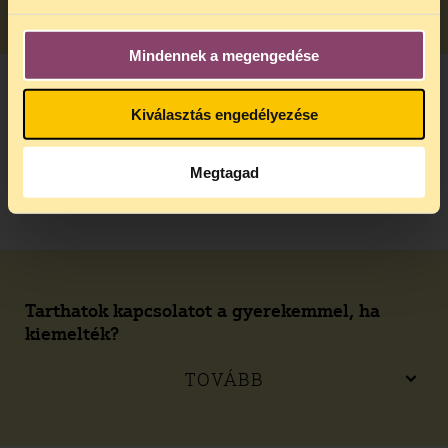
Mindennek a megengedése
Mi a szülő joga és kötelessége, amíg a
Kiválasztás engedélyezése
gyermeke nevelésbe van véve?
Megtagad
TOVÁBB
Tarthatok kapcsolatot a gyerekemmel, ha
kiemelték?
TOVÁBB