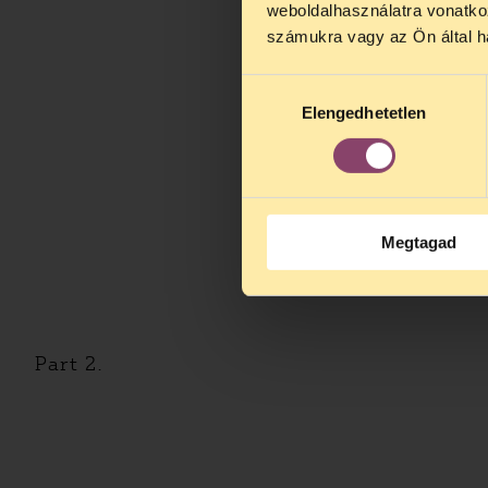
weboldalhasználatra vonatko
számukra vagy az Ön által ha
Hozzájárulás
Elengedhetetlen
kiválasztása
Megtagad
Part 2.