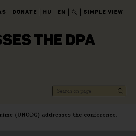
AS
DONATE
HU
EN
SIMPLE VIEW
SES THE DPA
 Crime (UNODC) addresses the conference.