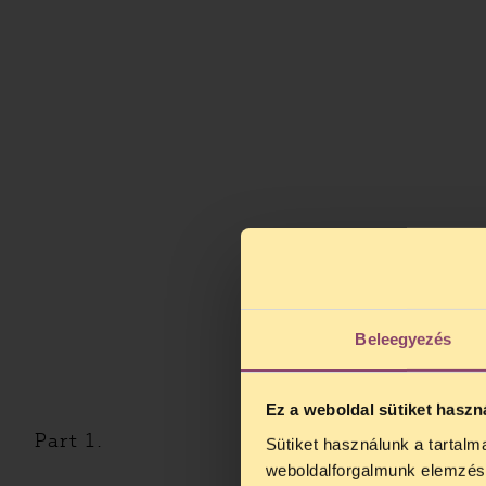
Beleegyezés
Ez a weboldal sütiket haszn
Part 1.
Sütiket használunk a tartal
weboldalforgalmunk elemzésé