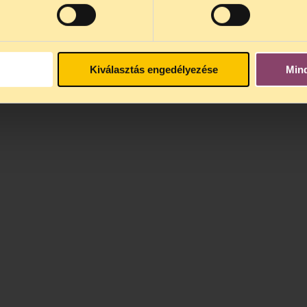
Kiválasztás engedélyezése
Min