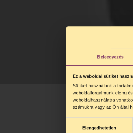
Beleegyezés
Ez a weboldal sütiket haszn
Sütiket használunk a tartal
weboldalforgalmunk elemzésé
weboldalhasználatra vonatko
számukra vagy az Ön által ha
Hozzájárulás
Elengedhetetlen
kiválasztása