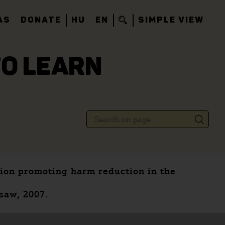
AS
DONATE
HU
EN
SIMPLE VIEW
TO LEARN
ion promoting harm reduction in the
saw, 2007.