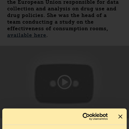
the European Union responsible for data
collection and analysis on drug use and
drug policies. She was the head of a
team conducting a study on the
effectiveness of consumption rooms,
available here
.