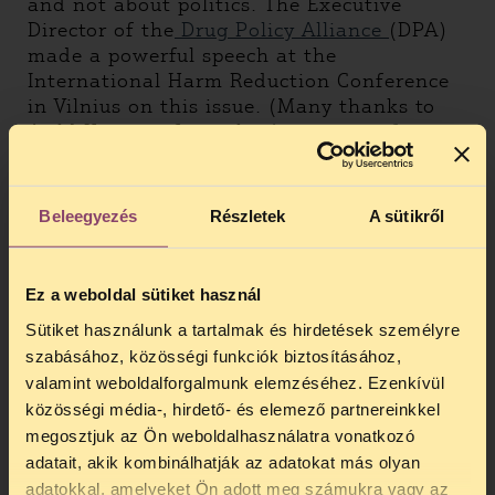
and not about politics. The Executive
Director of the
Drug Policy Alliance
(DPA)
made a powerful speech at the
International Harm Reduction Conference
in Vilnius on this issue. (Many thanks to
Arild Knutsen from the
Association for
Humane Drug Policies, Norway,
for letting
us use his footage too.)
Beleegyezés
Részletek
A sütikről
Ez a weboldal sütiket használ
Sütiket használunk a tartalmak és hirdetések személyre
szabásához, közösségi funkciók biztosításához,
valamint weboldalforgalmunk elemzéséhez. Ezenkívül
közösségi média-, hirdető- és elemező partnereinkkel
megosztjuk az Ön weboldalhasználatra vonatkozó
adatait, akik kombinálhatják az adatokat más olyan
adatokkal, amelyeket Ön adott meg számukra vagy az