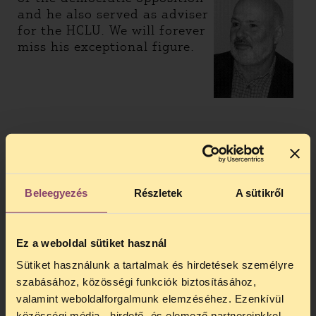
and he also served as adviser
for the HCLU. We will forever
miss his exceptional figure.
Beleegyezés
Részletek
A sütikről
Ez a weboldal sütiket használ
Sütiket használunk a tartalmak és hirdetések személyre
szabásához, közösségi funkciók biztosításához,
valamint weboldalforgalmunk elemzéséhez. Ezenkívül
közösségi média-, hirdető- és elemező partnereinkkel